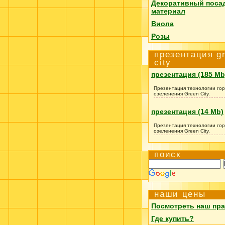
Декоративный поса
материал
Виола
Розы
презентация g
city
презентация (185 Mb
Презентация технологии гор
озеленения Green City.
презентация (14 Mb)
Презентация технологии гор
озеленения Green City.
поиск
наши цены
Посмотреть наш пра
Где купить?