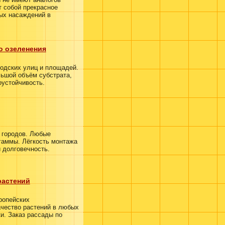
т собой прекрасное
ных насаждений в
о озеленения
одских улиц и площадей.
ьшой объём субстрата,
оустойчивость.
 городов. Любые
гаммы. Лёгкость монтажа
 долговечность.
растений
ропейских
ачество растений в любых
и. Заказ рассады по