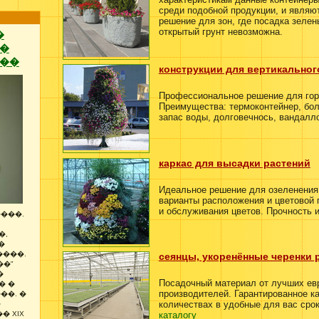
среди подобной продукции, и являю
решение для зон, где посадка зеле
открытый грунт невозможна.
�
�
��
конструкции для вертикальног
Профессиональное решение для гор
Преимущества: термоконтейнер, бол
запас воды, долговечнось, вандалл
каркас для высадки растений
Идеальное решение для озеленения
варианты расположения и цветовой 
и обслуживания цветов. Прочность и
���.
�,
�
����.
сеянцы, укоренённые черенки 
��"
�
Посадочный материал от лучших ев
� �
производителей. Гарантированное к
��. �
количествах в удобные для вас срок
�
каталогу
� XIX