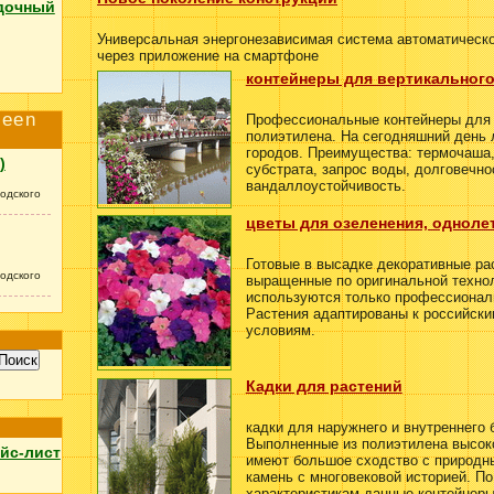
дочный
Универсальная энергонезависимая система автоматическо
через приложение на смартфоне
контейнеры для вертикального
reen
Профессиональные контейнеры для 
полиэтилена. На сегодняшний день
городов. Преимущества: термочаша
)
субстрата, запрос воды, долговечно
вандаллоустойчивость.
одского
цветы для озеленения, одноле
Готовые в высадке декоративные ра
одского
выращенные по оригинальной технол
используются только профессионал
Растения адаптированы к российск
условиям.
Кадки для растений
кадки для наружнего и внутреннего 
Выполненные из полиэтилена высоко
йс-лист
имеют большое сходство с природн
камень с многовековой историей. П
характеристикам данные контейнеры