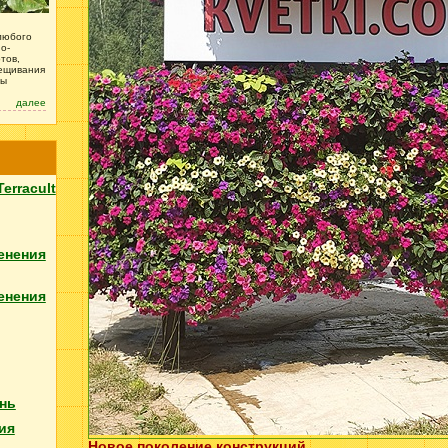
любого
о-
тов,
рещивания
зы
далее
Terracult
енения
енения
нь
ия
Новое поколение конструкций