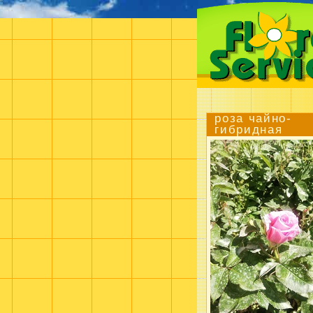
роза чайно-
гибридная