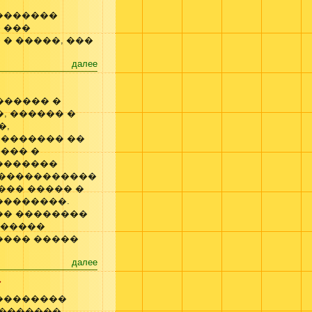
�������
 ���
� �����, ���
далее
������ �
, ������ �
�,
 ������� ��
��� �
�������
������������
��� ����� �
��������.
�� ��������
 �����
���� �����
далее
�
 ��������
��������