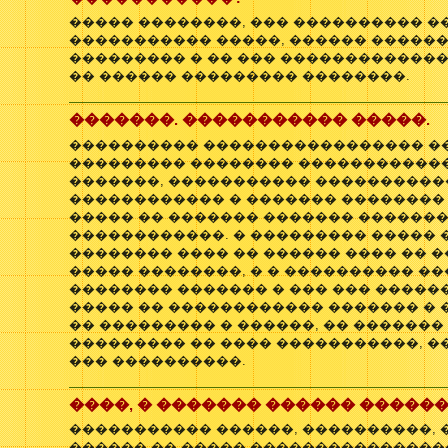
����� ��������, ��� ���������� �
����������� �����, ������ ������
��������� � �� ��� ������������� 
�� ������ ��������� ��������.
�������. ����������� �����.
���������� ����������������� �
��������� �������� ������������
�������, ����������� ����������
������������ � ������� ��������
����� �� ������� ������� �������
������������. � ��������� ����� 
�������� ���� �� ������ ���� �� 
����� ��������, � � ���������� ��
�������� ������� � ��� ��� �����
����� �� ������������ ������� � 
�� ��������� � ������, �� �������
��������� �� ���� �����������, �
��� ����������.
����, � ������� ������ �����
����������� ������, ����������,
������ �� ����� ��������������