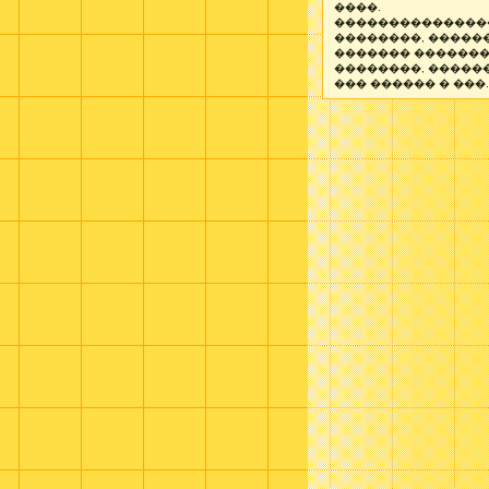
����.
��������������
��������, �����
������� ������
��������, �����
��� ������ � ���..