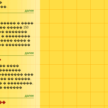
�
��.
далее
����� � ����
�� ����� 150
�� �������
 � ��������
���� ���� �
�� ��������
далее
�
�� ����
 �������
�������� ���
�� �� �����,
� � ��������,
� ������
далее
��