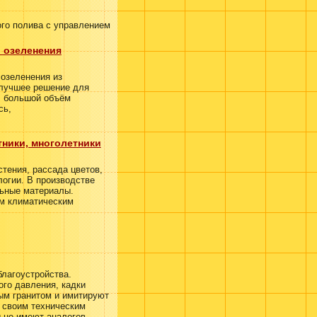
го полива с управлением
 озеленения
озеленения из
 лучшее решение для
, большой объём
сь,
тники, многолетники
стения,
рассада цветов
,
огии. В производстве
ьные материалы.
им климатическим
благоустройства.
го давления, кадки
ым гранитом и имитируют
о своим техническим
 не имеют аналогов