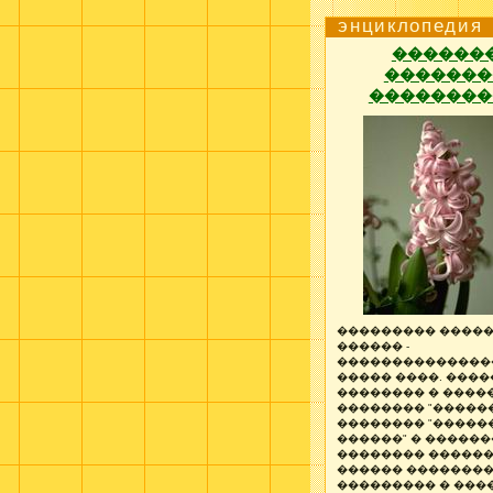
энциклопедия
������
�������
��������
��������� �����
������ -
��������������
����� ����. ����
�������� � ����
�������� "�����
�������� "�����
������" � ������
�������� ������
������ �������
��������� � ����