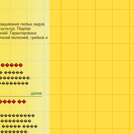
ращивания любых видов
культур. Подбор
ений. Гарантировано
телей болезней, грибков и
 �����
� �����
���������,
���������
далее
���� ��
� ���������
 ��������
 ����� ����
��������,