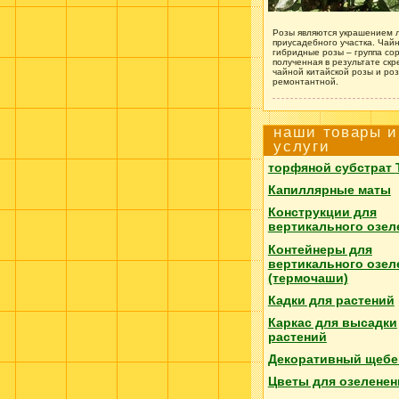
Розы являются украшением 
приусадебного участка. Чайн
гибридные розы – группа сор
полученная в результате ск
чайной китайской розы и ро
ремонтантной.
наши товары и
услуги
торфяной субстрат
Капиллярные маты
Конструкции для
вертикального озел
Контейнеры для
вертикального озел
(термочаши)
Кадки для растений
Каркас для высадки
растений
Декоративный щебе
Цветы для озеленен