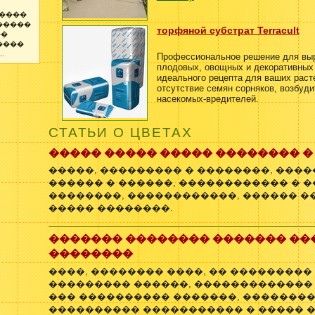
����
�����
торфяной субстрат Terracult
��
����
.
Профессиональное решение для вы
плодовых, овощных и декоративных 
идеального рецепта для ваших раст
отсутствие семян сорняков, возбуди
насекомых-вредителей.
СТАТЬИ О ЦВЕТАХ
����� ����� ����� �������� �
�����, ��������� � ��������, ����
������ � ������, ������������ � 
��������, ������������, ������ 
����� ��������.
������� �������� ������� ��
��������
����, �������� ����, �� ��������
��������� ������, �������������
��� ���������� �������, ��������
���������� ����������� � ����� 