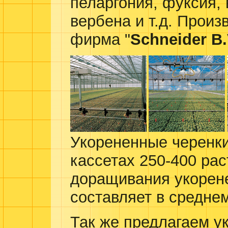
пеларгония, фуксия, 
вербена и т.д. Произ
фирма "
Schneider B.
Укорененные черенки
кассетах 250-400 ра
доращивания укорен
составляет в среднем
Так же предлагаем у