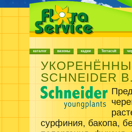
каталог
вазоны
кадки
Terracult
че
УКОРЕНЁННЫ
SCHNEIDER B.
Пре
чере
раст
сурфиния, бакопа, бе