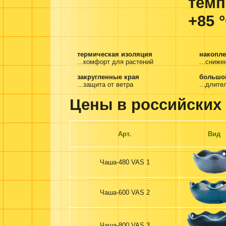
темп
+85 
термическая изоляция
накопл
...комфорт для растений
...сниже
закругленные края
большой
...защита от ветра
...длите
Цены в российских 
Арт.
Вид
Чаша-480 VAS 1
Чаша-600 VAS 2
Чаша-800 VAS 3