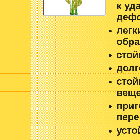
к уд
деф
легк
обра
стой
долг
стой
веще
приг
пере
усто