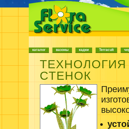
каталог
вазоны
кадки
Terracult
че
ТЕХНОЛОГИЯ
СТЕНОК
Преим
изгото
высоко
усто