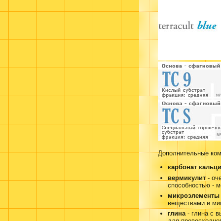
Дополнительные ком
карбонат кальц
вермикулит
- оч
способностью - м
микроэлементы
веществами и ми
глина
- глина с 
для превосходно