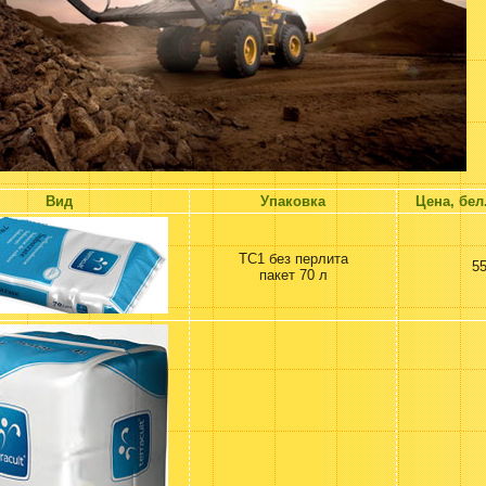
Вид
Упаковка
Цена, бел
TC1 без перлита
55
пакет 70 л