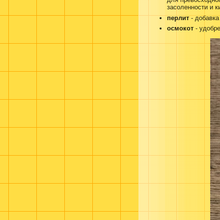
засоленности и к
перлит
- добавка
осмокот
- удобр