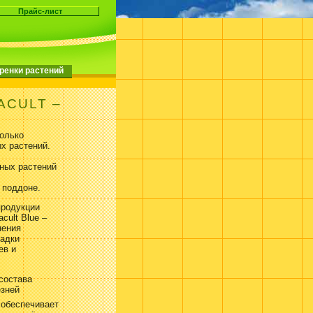
ренки растений
ACULT –
колько
х растений.
нных растений
 поддоне.
продукции
ult Blue –
ения
садки
ев и
состава
езней
 обеспечивает