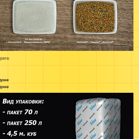
рата:
ддоне
ддоне