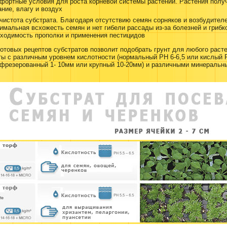
фортные условия для роста корневой системы растений. Растения полу
ние, влагу и воздух
истота субстрата. Благодаря отсутствию семян сорняков и возбудител
имальная всхожесть семян и нет гибели рассады из-за болезней и грибк
бходимость прополки и применения пестицидов
отовых рецептов субстратов позволит подобрать грунт для любого раст
ы с различным уровнем кислотности (нормальный PH 6-6,5 или кислый P
(фрезерованный 1- 10мм или крупный 10-20мм) и различными минеральн