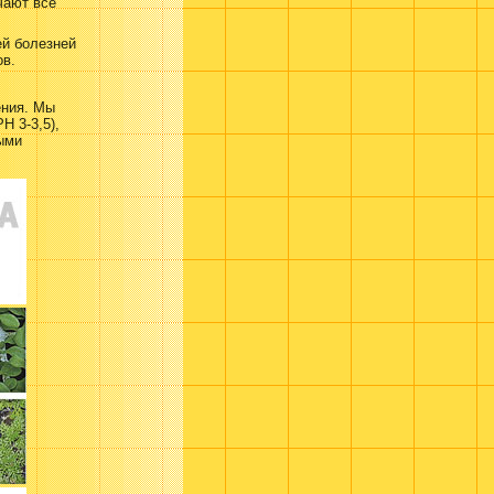
чают всё
ей болезней
ов.
ения. Мы
H 3-3,5),
ыми