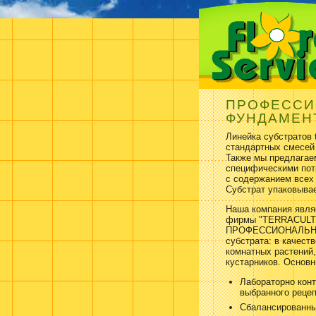
ПРОФЕССИ
ФУНДАМЕН
Линейка субстратов
стандартных смесей
Также мы предлагае
специфическими пот
с содержанием всех
Субстрат упаковыва
Наша компания явля
фирмы "TERRACULT G
ПРОФЕССИОНАЛЬНЫЙ
субстрата: в качест
комнатных растений,
кустарников. Основ
Лабораторно конт
выбранного рецеп
Сбалансированны