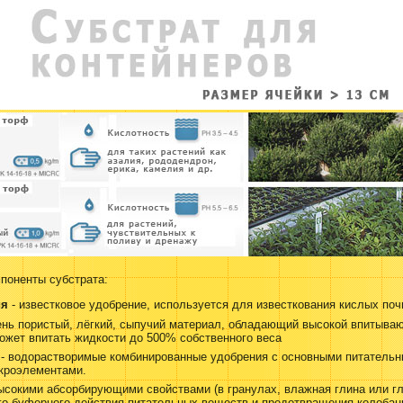
поненты субстрата:
ия
- известковое удобрение, используется для известкования кислых поч
ень пористый, лёгкий, сыпучий материал, обладающий высокой впитыва
ожет впитать жидкости до 500% собственного веса
- водорастворимые комбинированные удобрения с основными питатель
кроэлементами.
высокими абсорбирующими свойствами (в гранулах, влажная глина или г
го буферного действия питательных веществ и предотвращения колебан