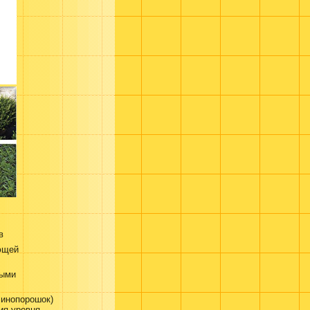
в
ющей
ными
линопорошок)
ия уровня