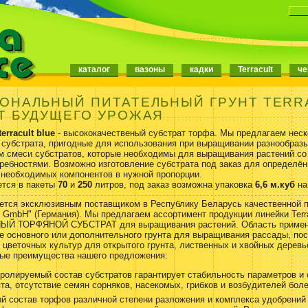
каталог
вазоны
кадки
Terracult
че
ОНАЛЬНЫЙ ПИТАТЕЛЬНЫЙ ГРУНТ TERR
Т БУДУЩЕГО УРОЖАЯ
terracult blue
- высококачественый субстрат торфа. Мы предлагаем нес
 субстрата, пригодные для использования при выращивании разнообразы
м смеси субстратов, которые необходимы для выращивания растений со
ребностями. Возможно изготовление субстрата под заказ для определё
 необходимых компонентов в нужной пропорции.
ется в пакеты
70
и
250
литров, под заказ возможна упаковка
6,6 м.куб
на
ется эксклюзивным поставщиком в Республику Беларусь качественной 
mbH" (Германия). Мы предлагаем ассортимент продукции линейки Terrac
 ТОРФЯНОЙ СУБСТРАТ для выращивания растений. Область примен
ве основного или дополнительного грунта для выращивания рассады, по
 цветочных культур для открытого грунта, лиственных и хвойных деревь
ные преимущества нашего предложения:
ролируемый состав субстратов гарантирует стабильность параметров и 
та, отсутствие семян сорняков, насекомых, грибков и возбудителей бол
й состав торфов различной степени разложения и комплекса удобрений