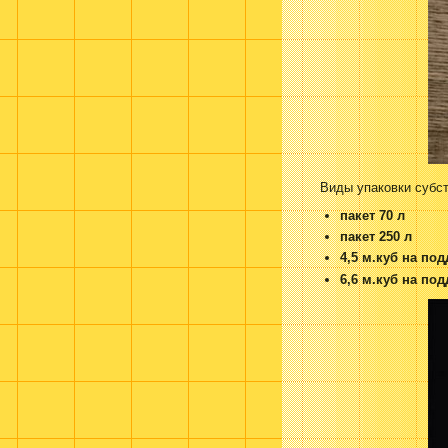
Виды упаковки субст
пакет 70 л
пакет 250 л
4,5 м.куб на по
6,6 м.куб на по