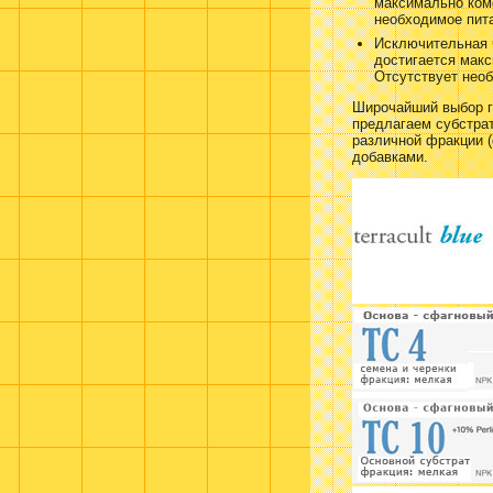
максимально ком
необходимое пита
Исключительная ч
достигается макс
Отсутствует нео
Широчайший выбор г
предлагаем субстрат
различной фракции 
добавками.