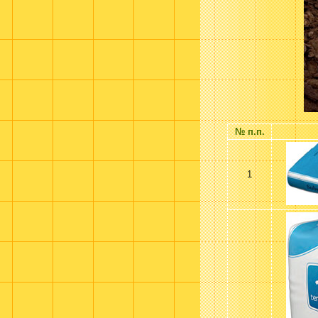
№ п.п.
1