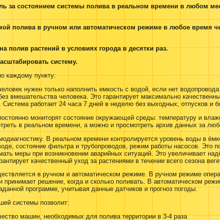
оль за состоянием системы полива в реальном времени в любом мес
емой полива в ручном или автоматическом режиме в любое время ч
 на полив растений в условиях города в десятки раз.
масштабировать систему.
по каждому пункту:
человек нужен только наполнить емкость с водой, если нет водопровода
без вмешательства человека. Это гарантирует максимально качественны
 Система работает 24 часа 7 дней в неделю без выходных, отпусков и 
постоянно мониторят состояние окружающей среды: температуру и влаж
треть в реальном времени, а можно и просмотреть архив данных за люб
модиагностику. В реальном времени контролируется уровень воды в ёмк
оде, состояние фильтра и трубопроводов, режим работы насосов. Это п
мать меры при возникновении аварийных ситуаций. Это увеличивает над
рантирует качественный уход за растениями в течении всего сезона веге
ществляется в ручном и автоматическом режиме. В ручном режиме опера
 принимает решение, когда и сколько поливать. В автоматическом реж
аданной программе, учитывая данные датчиков и прогноз погоды.
ашей системы позволит:
ество машин, необходимых для полива территории в 3-4 раза