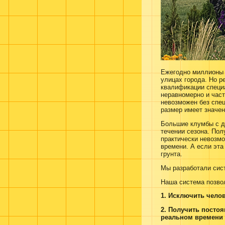
Ежегодно миллионы р
улицах города. Но р
квалификации специа
неравномерно и част
невозможен без спец
размер имеет значен
Большие клумбы с де
течении сезона. По
практически невозм
времени. А если эта
грунта.
Мы разработали сист
Наша система позво
1. Исключить челов
2. Получить посто
реальном времени 