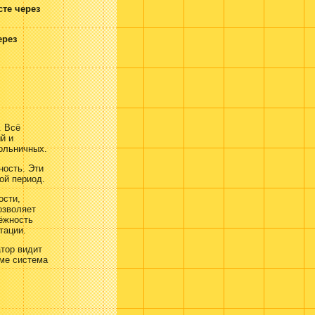
те через
ерез
. Всё
й и
больничных.
ность. Эти
ой период.
ости,
озволяет
ёжность
тации.
тор видит
име система