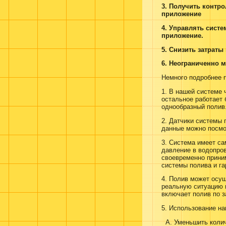
3. Получить контр
приложение
4. Управлять сист
приложение.
5. Снизить затраты
6. Неограниченно 
Немного подробнее 
1. В нашей системе 
остальное работает 
однообразный полив.
2. Датчики системы 
данные можно посмо
3. Система имеет са
давление в водопров
своевременно прини
системы полива и га
4. Полив может осу
реальную ситуацию и
включает полив по з
5. Использование н
А. Уменьшить колич