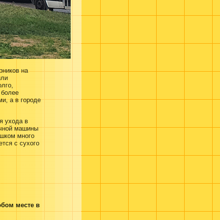
рников на
или
олго,
 более
и, а в городе
я ухода в
ечной машины
ишком много
ется с сухого
юбом месте в