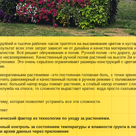
ублей и тысячи рабочих часов тратятся на высаживание цветов и куста
езультат всех этих затрат зависит не от дизайна и качества материалов 
листов. Всё решает облуживание и полив. Ручной полив –это дорого, д
о несвоевременно. Качественный ручной полив растений на высоте 2м и
техники. Это очень серьёзно ограничивает размеры конструкций с цветам
ие.
коративными растениями –это постоянная головная боль, с точки зрени
лучить равномерный и качественный полив в ручном режиме с поливомо
ожно: большой напор воды ломает растения, а слабый напор отнимет сл
 клумба на откосе, то сложности вырастают кратно: вода просто скатыва
ему, которая позволяет устранить все эти сложности.
ляет
еческий фактор из технологии по уходу за растениями.
янный контроль за состоянием температуры и влажности грунта в л
и архив данных через приложение