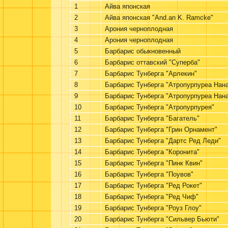
1
Айва японская
2
Айва японская "And.an K. Ramcke"
3
Арония черноплодная
4
Арония черноплодная
5
Барбарис обыкновенный
6
Барбарис оттавский "Суперба"
7
Барбарис Тунберга "Арлекин"
8
Барбарис Тунберга "Атропурпуреа Нан
9
Барбарис Тунберга "Атропурпуреа Нан
10
Барбарис Тунберга "Атропурпурея"
11
Барбарис Тунберга "Багатель"
12
Барбарис Тунберга "Грин Орнамент"
13
Барбарис Тунберга "Дартс Ред Леди"
14
Барбарис Тунберга "Коронита"
15
Барбарис Тунберга "Пинк Квин"
16
Барбарис Тунберга "Поувов"
17
Барбарис Тунберга "Ред Рокет"
18
Барбарис Тунберга "Ред Чиф"
19
Барбарис Тунберга "Роуз Глоу"
20
Барбарис Тунберга "Сильвер Бьюти"