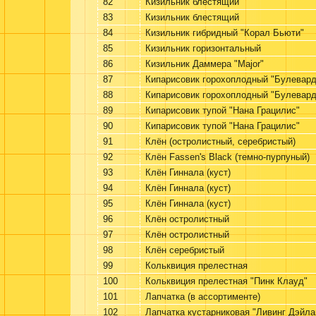
82
Кизильник блестящий
83
Кизильник блестящий
84
Кизильник гибридный "Корал Бьюти"
85
Кизильник горизонтальный
86
Кизильник Даммера "Major"
87
Кипарисовик горохоплодный "Булевард
88
Кипарисовик горохоплодный "Булевард
89
Кипарисовик тупой "Нана Грацилис"
90
Кипарисовик тупой "Нана Грацилис"
91
Клён (остролистный, серебристый)
92
Клён Fassen's Black (темно-пурпуный)
93
Клён Гиннала (куст)
94
Клён Гиннала (куст)
95
Клён Гиннала (куст)
96
Клён остролистный
97
Клён остролистный
98
Клён серебристый
99
Кольквиция прелестная
100
Кольквиция прелестная "Пинк Клауд"
101
Лапчатка (в ассортименте)
102
Лапчатка кустарниковая "Ливинг Дэйла