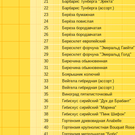
21
Барбарис Тунберга "Эректа"
22
Барбарис Тунберга (ассорт.)
23
Берёза бумажная
24
Берёза повислая
25
Береза бородавчатая
26
Берёза бородавчатая
27
Бересклет европейский
28
Бересклет форчуна "Эмеральд Гаейти"
29
Бересклет форчуна "Эмеральд Голд"
30
Бирючина обыкновенная
31
Бирючина обыкновенная
32
Боярышник колючий
33
Вейгела гибридная (ассорт.)
34
Вейгела гибридная (ассорт.)
35
Виноград пятилисточковый
36
Гибискус сирийский "Дук де Брабант"
37
Гибискус сирийский "Марина"
38
Гибискус сирийский "Пинк Шифон"
39
Гортензия древовидная Anabelle
40
Гортензия крупнолистная Bouquet Rose
41
Гортензия метельчатая "Бобо"