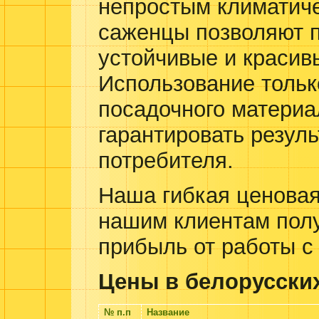
непростым климатич
саженцы позволяют п
устойчивые и красив
Использование тольк
посадочного материа
гарантировать резуль
потребителя.
Наша гибкая ценовая
нашим клиентам пол
прибыль от работы с
Цены в белорусских
№ п.п
Название