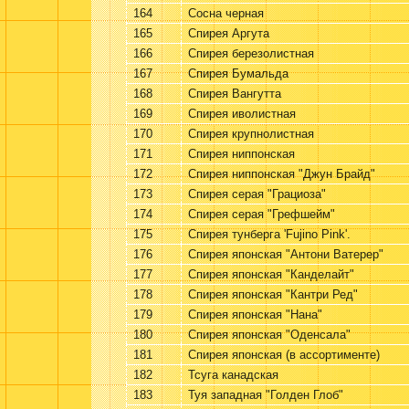
164
Сосна черная
165
Спирея Аргута
166
Спирея березолистная
167
Спирея Бумальда
168
Спирея Вангутта
169
Спирея иволистная
170
Спирея крупнолистная
171
Спирея ниппонская
172
Спирея ниппонская "Джун Брайд"
173
Спирея серая "Грациоза"
174
Спирея серая "Грефшейм"
175
Спирея тунберга 'Fujino Pink'.
176
Спирея японская "Антони Ватерер"
177
Спирея японская "Канделайт"
178
Спирея японская "Кантри Ред"
179
Спирея японская "Нана"
180
Спирея японская "Оденсала"
181
Спирея японская (в ассортименте)
182
Тсуга канадская
183
Туя западная "Голден Глоб"