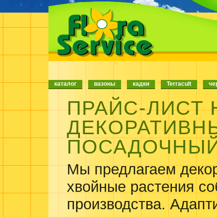
каталог
вазоны
кадки
Terracult
че
ПРАЙС-ЛИСТ 
ДЕКОРАТИВН
ПОСАДОЧНЫЙ
Мы предлагаем деко
хвойные растения со
производства. Адапт