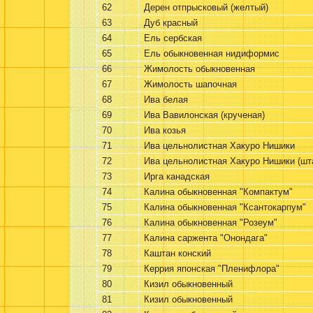
62
Дерен отпрысковый (желтый)
63
Дуб красный
64
Ель сербская
65
Ель обыкновенная нидиформис
66
Жимолость обыкновенная
67
Жимолость шапочная
68
Ива белая
69
Ива Вавилонская (крученая)
70
Ива козья
71
Ива цельнолистная Хакуро Нишики
72
Ива цельнолистная Хакуро Нишики (шт
73
Ирга канадская
74
Калина обыкновенная "Компактум"
75
Калина обыкновенная "Ксантокарпум"
76
Калина обыкновенная "Розеум"
77
Калина саржента "Онондага"
78
Каштан конский
79
Керрия японская "Пленифлора"
80
Кизил обыкновенный
81
Кизил обыкновенный