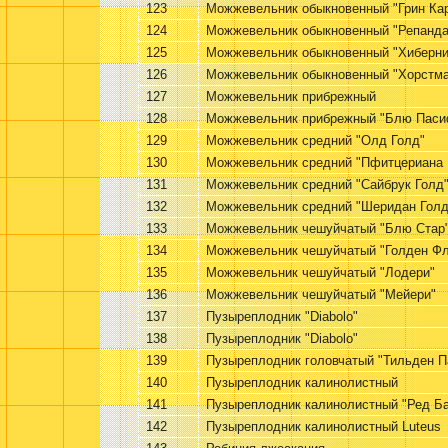
123
Можжевельник обыкновенный "Грин Ка
124
Можжевельник обыкновенный "Репанда
125
Можжевельник обыкновенный "Хиберни
126
Можжевельник обыкновенный "Хорстма
127
Можжевельник прибрежный
128
Можжевельник прибрежный "Блю Паси
129
Можжевельник средний "Олд Голд"
130
Можжевельник средний "Пфитцериана 
131
Можжевельник средний "Сайбрук Голд
132
Можжевельник средний "Шеридан Голд
133
Можжевельник чешуйчатый "Блю Стар
134
Можжевельник чешуйчатый "Голден Ф
135
Можжевельник чешуйчатый "Лодери"
136
Можжевельник чешуйчатый "Мейери"
137
Пузыреплодник "Diabolo"
138
Пузыреплодник "Diabolo"
139
Пузыреплодник головчатый "Тильден П
140
Пузыреплодник калинолистный
141
Пузыреплодник калинолистный "Ред Б
142
Пузыреплодник калинолистный Luteus