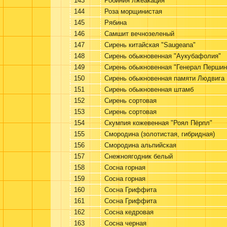
143
Робиния лжеакация
144
Роза морщинистая
145
Рябина
146
Самшит вечнозеленый
147
Сирень китайская "Saugeana"
148
Сирень обыкновенная "Аукубафолия"
149
Сирень обыкновенная "Генерал Першин
150
Сирень обыкновенная памяти Людвига
151
Сирень обыкновенная штамб
152
Сирень сортовая
153
Сирень сортовая
154
Скумпия кожевенная "Роял Пёрпл"
155
Смородина (золотистая, гибридная)
156
Смородина альпийская
157
Снежноягодник белый
158
Сосна горная
159
Сосна горная
160
Сосна Гриффита
161
Сосна Гриффита
162
Сосна кедровая
163
Сосна черная