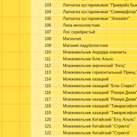
103
Лапчатка кустарниковая "Примройз Бь
104
Лапчатка кустарниковая "Соммерфлор
105
Лапчатка кустарниковая "Элизабет"
106
Липа мелколистная
107
Лох серебристый
108
Магнолия
109
Магония падуболистная
110
Можжевельник Андорра компакта
111
Можжевельник Блю Альпс
112
Можжевельник виргинский “Хетц”
113
Можжевельник горизонтальный 'Принц 
114
Можжевельник казацкий
115
Можжевельник казацкий "Блю Спаркл"
116
Можжевельник казацкий "Рокери Джем
117
Можжевельник казацкий "Рокери Джем
118
Можжевельник казацкий "Тамарисифол
119
Можжевельник казацкий "Тамарисифол
120
Можжевельник Китайский "Блу Альпс"
121
Можжевельник Китайский "Стрикта"
122
Можжевельник Китайский "Стрикта"