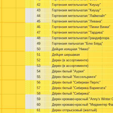
42
Гортензия метельчатая "Киушу"
43
Гортензия метельчатая "Киушу"
44
Гортензия метельчатая "Лаймлайт"
45
Гортензия метельчатая "Левана"
46
Гортензия метельчатая "Пинки Винки"
47
Гортензия метельчатая "Тардива"
48
Гортензия метельчатая Грандифлора
49
Гортензия пильчатая "Блю Бёрд"
50
Дейция изящная "Никко"
51
Дейция шершавая
52
Дерен (в ассортименте)
53
Дерен (в ассортименте)
54
Дёрен белый "Аурея"
55
Дёрен белый "Кессельринги"
56
Дёрен белый "Сибериан Перлс"
57
Дёрен белый "Сибирика Вариегата"
58
Дёрен белый "Сибирика"
59
Дерен кроваво-красный "Anny's Winter 
60
Дерен кроваво-красный "Мидвинтер Фа
61
Дерен отпрысковый (желтый)