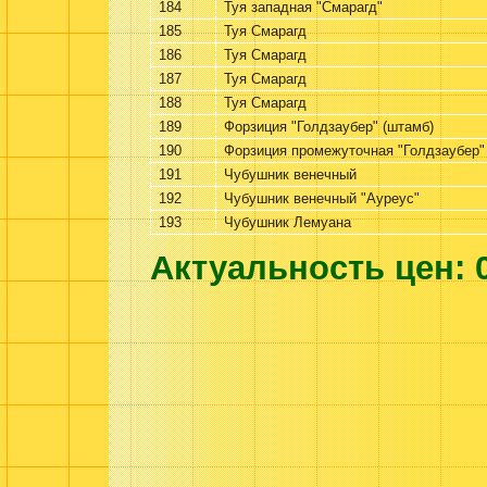
184
Туя западная "Смарагд"
185
Туя Смарагд
186
Туя Смарагд
187
Туя Смарагд
188
Туя Смарагд
189
Форзиция "Голдзаубер" (штамб)
190
Форзиция промежуточная "Голдзаубер"
191
Чубушник венечный
192
Чубушник венечный "Ауреус"
193
Чубушник Лемуана
Актуальность цен: 0