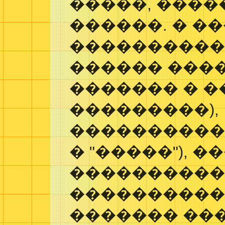
�����, ����
������. � �
����������
������ ����
������� � 
���������),
�����������
� "�����"), 
����������
����������
������� ��