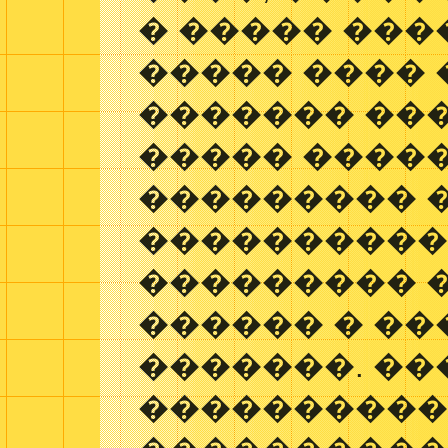
� ����� ���
����� ���� 
������� ���
����� ����
��������� 
�����������
��������� 
������ � �
�������. ��
���������