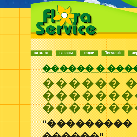
каталог
вазоны
кадки
Terracult
че
������ � ���
������ 
�������
��������
"���������
������".