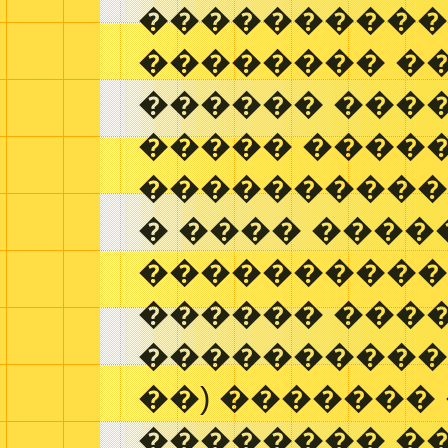
����������
�������� �
������ ���
����� �����
����������
� ���� ���
����������
������ ���
�����������
��) �������
�������� �