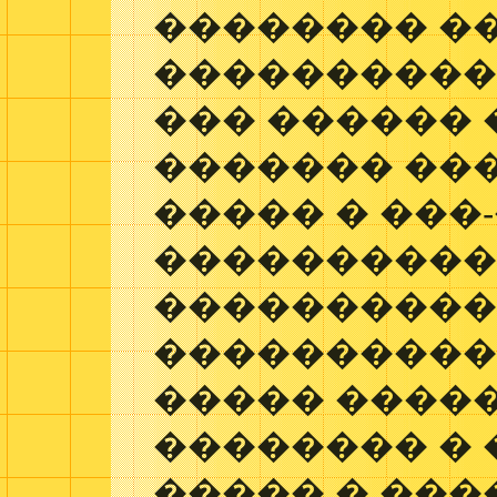
�������� �
����������
��� ������ 
������� ���
����� � ���
���������
����������
����������
����� ����
�������� �
����� � ���