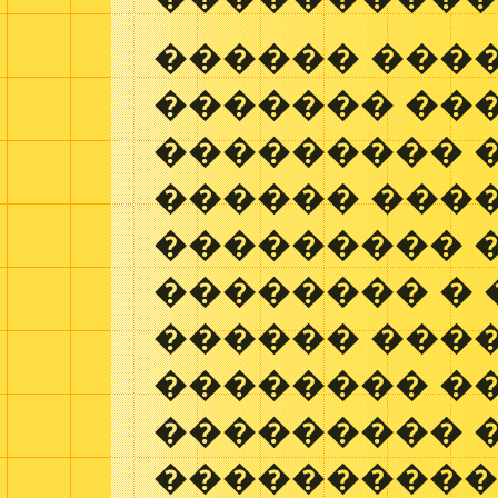
������ ���
������� ��
��������� 
������ ����
��������� 
�������� � 
������ ����
�������� �
��������� �
����������