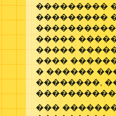
��������� 
��������� 
���������� 
����� ����
����� �����
���� �����
� ������ ��
��������, 
����������
��� ������