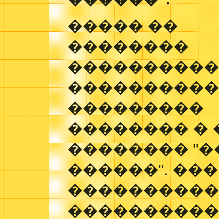
����� ��
��������
����������
���������
���������
�������� � 
�������� "
������". ��
����������
�����������