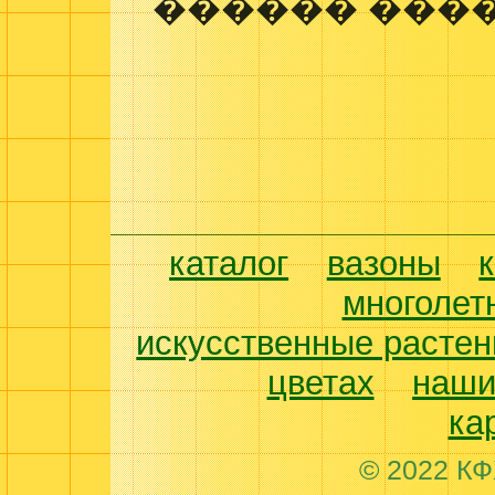
������ ����
каталог
вазоны
многолет
искусственные растен
цветах
наши
ка
© 2022 КФ