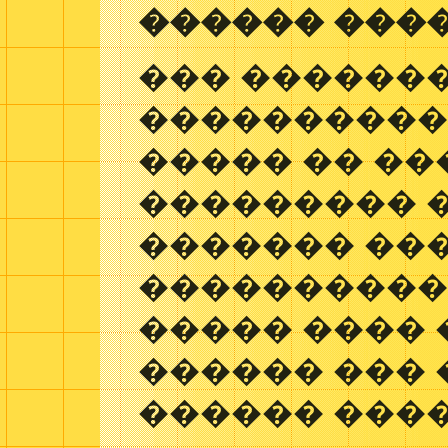
������ ����
��� ������
����������
����� �� ��
��������� 
������� ��
����������
����� ���� 
������ ��� 
������ ���