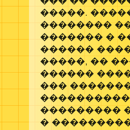
��� �� ����
�����. ����
�������� �
������� � �
������ ���
�����, �� �
������ ����
��� ������
����������
��������� �
� ���������