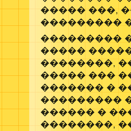
����� ���, 
��������� �
��������� 
����� ����
��������, 
����� ��� �
������� � 
��������� 
������ � ��
��������, 