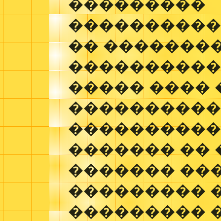
���������
����������
�� �������
����������
����� ���� 
�����������
����������
������� ��
������� ��
��������� 
��������� � 