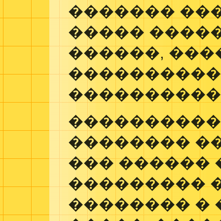
������� ��
����� ����
������, ���
���������
����������
����������
�������� �
��� ������
��������� 
�������� � 