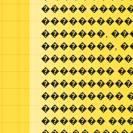
����� ����
�����������
�������, ��
��������, �
����������� 
�������� ��
����������
��������� 
������ ���
������� ���