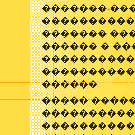
�������-���
����������
������� ��
������ � ��
����������,
����������
������.
����� ����
���������
���������� 