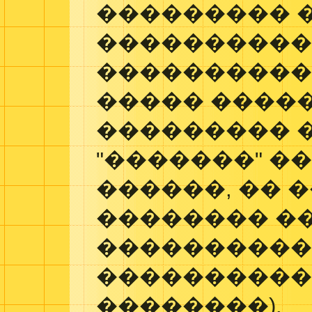
��������� 
����������
����������
����� �����
��������� 
"�������" �
������, �� 
�������� �
���������
����������
��������).