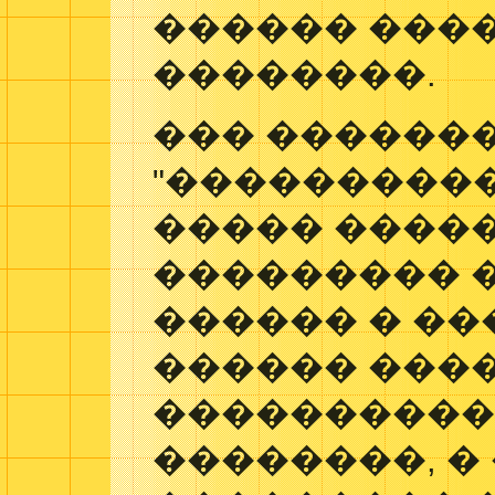
������ ���
��������.
��� ������
"����������
����� ����
��������� 
������ � ��
������ ����
����������
��������, �