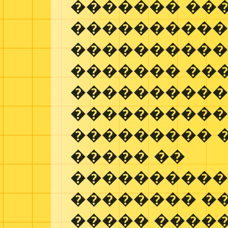
������� ��
���������
����������
������� ��
����������
����������
��������� �
����� ��
���������
�������� ��
����� ����