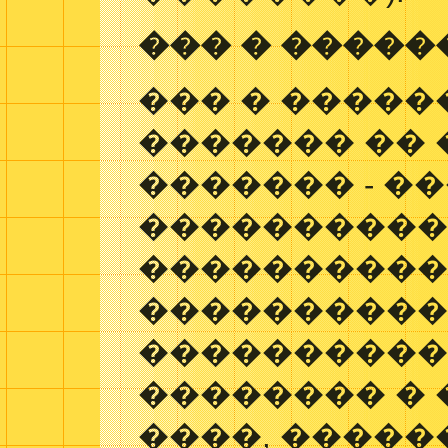
��� � �����
��� � ����
������� ��
������� - ��
�����������
����������
����������:
����������
�������� �
����, ������