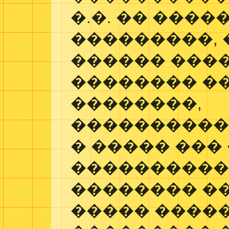
�.�. �� ����
���������, 
������ ���
�������� �
��������,
����������
� ����� ���
����������
�������� �
����� �����