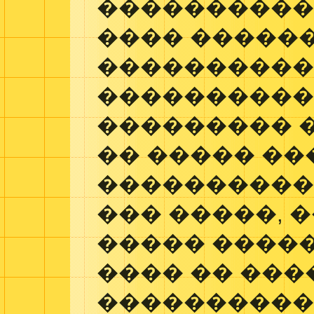
����������
���� �����
����������
����������
��������� 
�� ����� �
����������
��� �����, 
����� �����
���� �� ���
���������� 