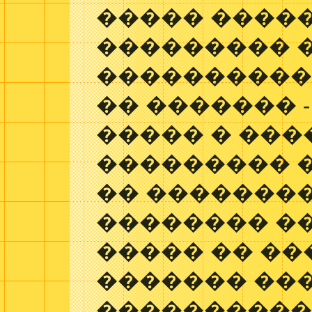
����� ����
��������� 
�����������
�� ������� 
����� � ��
��������� 
�� �������
�������� ��
����� �� ��
������� ��
����������