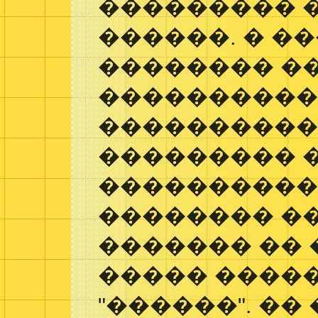
��������� 
������. � �
�������� �
����������
����������
��������� 
����������
�������� �
������� �� 
����� ����
"������". ��