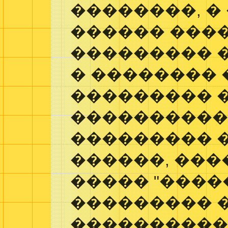
��������, �
������ ���
��������� 
� �������� 
��������� �
����������
��������� 
������, ��
����� "�����
��������� 
����������,