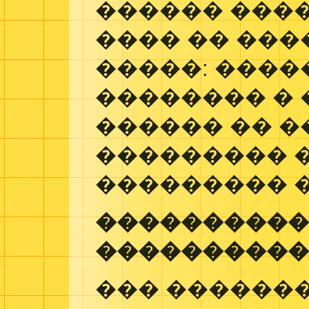
������ ����
���� �� ���
�����: ����
�������� �
������ �� �
��������� 
��������� 
���������
����������
��� �������