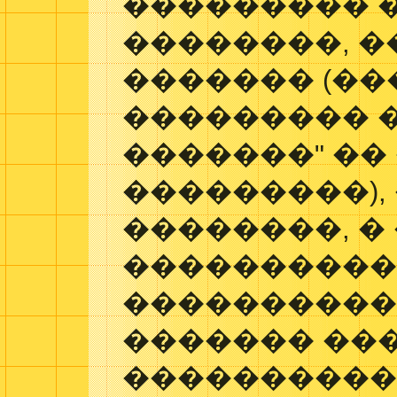
��������� 
��������, 
������� (��
��������� 
�������" ��
���������),
��������, �
����������
�����������
������� ��
����������