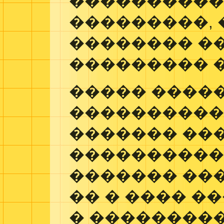
����������
���������, �
�������� �
��������� �
����� ����
����������
������� ��
����������
������� ��
�� � ���� �
� ��������