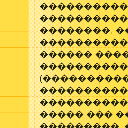
���������
�����������
��������. �
����������
������ ���
���������
(���������
�����������
����������
����� ��� 
���������,