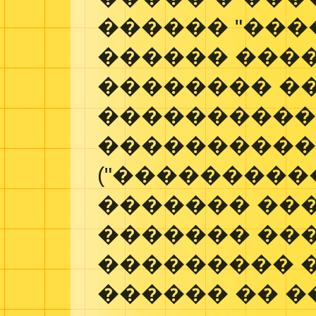
������ "����
������ ���
�������� �
����������
���������
("����������
������� ���
������� ���
��������� �
������ �� �