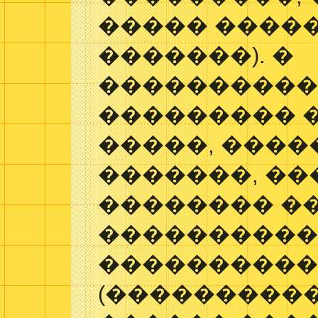
����� �����
�������). �
���������
��������� 
�����, ���
�������, ��
�������� �
���������
����������
(����������