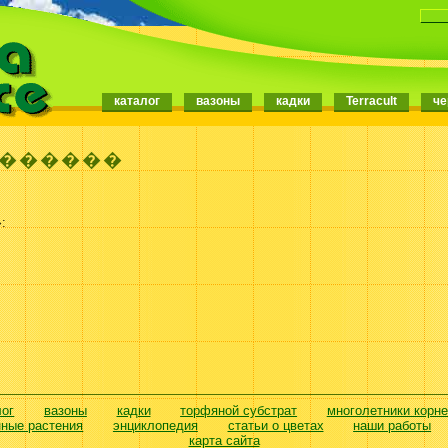
каталог
вазоны
кадки
Terracult
че
������
:
лог
вазоны
кадки
торфяной субстрат
многолетники корн
нные растения
энциклопедия
статьи о цветах
наши работы
карта сайта