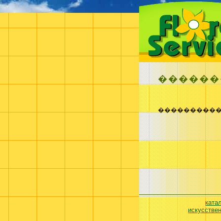
������
����������
ката
искусстве