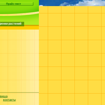
ренки растений
евища
контакты