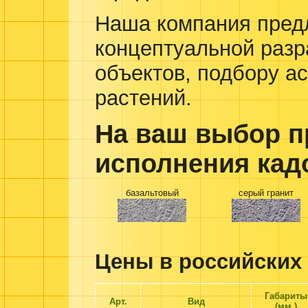
Наша компания предл
концептуальной раз
объектов, подбору а
растений.
На ваш выбор п
исполнения кад
базальтовый
серый гранит
Цены в российских 
Габариты
Арт.
Вид
(мм.)