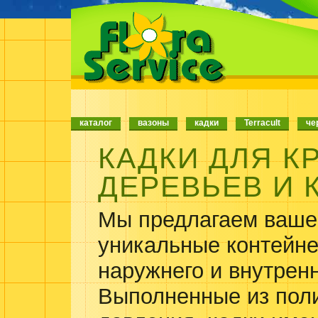
каталог
вазоны
кадки
Terracult
че
КАДКИ ДЛЯ 
ДЕРЕВЬЕВ И 
Мы предлагаем ваш
уникальные контейне
наружнего и внутренн
Выполненные из пол