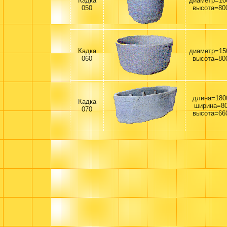
Кадка
диаметр=10
050
высота=80
Кадка
диаметр=15
060
высота=80
длина=180
Кадка
ширина=8
070
высота=66