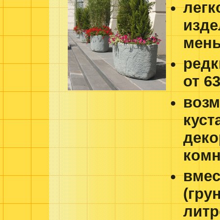
легк
изде
мень
редк
от 6
возм
куст
деко
комн
вмес
(гру
литр