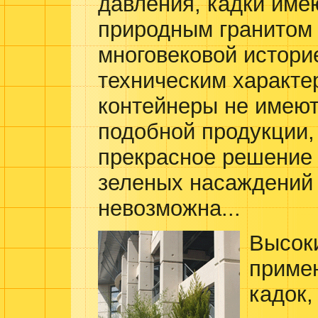
давления, кадки име
природным гранитом 
многовековой истори
техническим характе
контейнеры не имеют
подобной продукции,
прекрасное решение 
зеленых насаждений 
невозможна...
Высоки
приме
кадок,