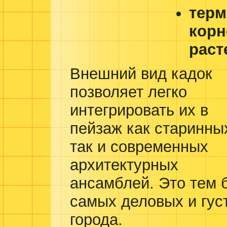
терм
корн
раст
Внешний вид кадок
позволяет легко
интегрировать их в
пейзаж как старинны
так и современных
архитектурных
ансамблей. Это тем 
самых деловых и гус
города.