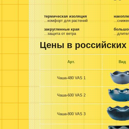
термическая изоляция
накопл
...комфорт для растений
...сниже
закругленные края
большой
...защита от ветра
...длите
Цены в российских 
Арт.
Вид
Чаша-480 VAS 1
Чаша-600 VAS 2
Чаша-800 VAS 3