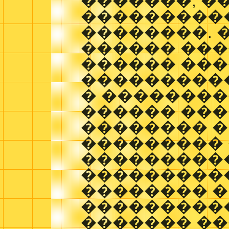
�������, �
���������� 
��������. 
������ ��
������ ���
���������
� �������
������ ���
�������� �
��������� 
����������
����������
�������� �
���������
������� �