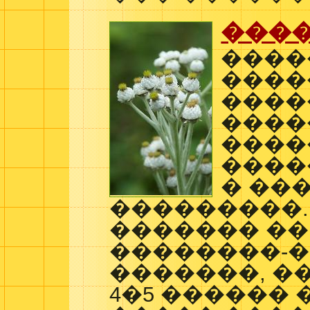
���
����
����
����
����
����
����
� ��
���������.
������� ��
��������-
�������, �
4�5 ������ 