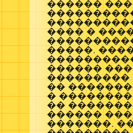
������ ���
����������
����������
���� � ���
���������
�����. ���
���������
������ ���
��������� 
�� �������
� ��������
�� �������
������ ���
�������. �
��������� 