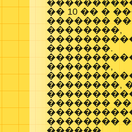
����������
�� 10 �� � �
������� ��
��������,
���������
�������.
���������
�������,
���������
��������, 
���������
������� �
���������
�������� �
������.