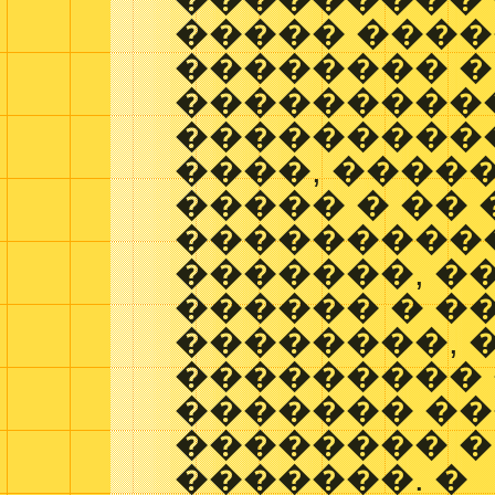
����� ����
�������� �
����������
���������
����, ����
����� � �� 
���������
�������, �
������ � �
��������, 
��������� 
������� �
�������� �
�������. �