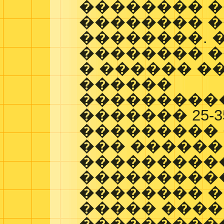
�������� 
�������� �
��������. 
�������� 
� ������ ��
������
���������
������� 25-3
���������
��� ������
����������
���������
�������� �
����� ���
���������