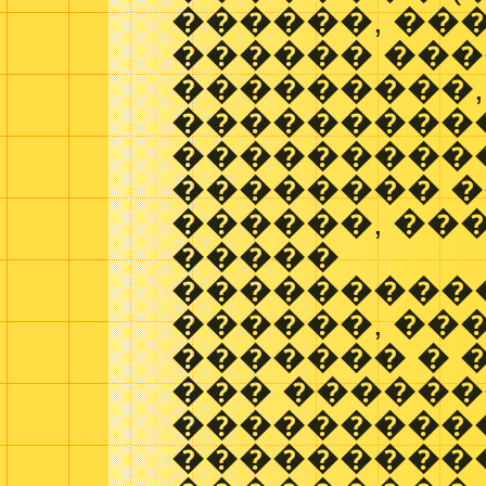
������, ��
������ ���
���������,
����������
���������
�������� �
������, ��
�����
���������
������, ��
������� � 
��� ������
���������
���������