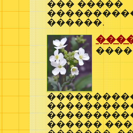
��� �����
���������
������.
���
����
���������
���������
���������
������ ���