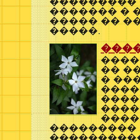
���������
������� � 
����� �� �
�����.
���
����
�� �
� ��
����
����
����
����
���������
���������