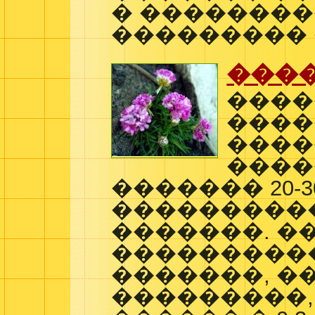
� ��������
��������� 
���
����
����
����
����
������� 20-3
�����������
�������. �
���������
�������, �
���������, 1