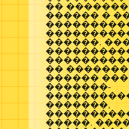
�� ������� �
������ � �� 
���������
����������
������. ��
���������
�����������
�� �������
������ ���
�������-
����������
�������,
���������
�����. ���