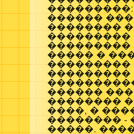
���������:
������ ��
�������� 
��������� 
���������
����� � ��
���������
��������� 
����������
������ ��
�������� � 
����, � ��
�������� -
�����. ���