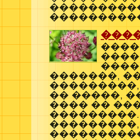
���������
����������
���
����
����
����
�������, �
���������,
�� �����, �
���� �� ���
���������.
���������,
����������