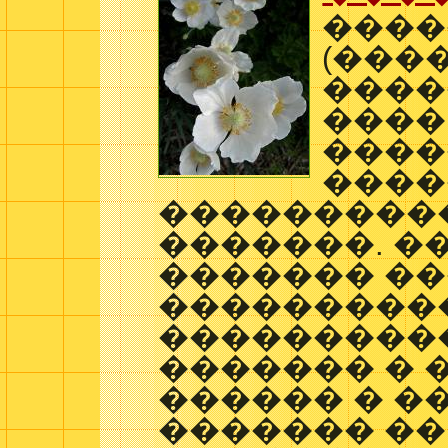
����
(���
����
����
����
����
���������
�������. �
������� �
���������
���������
������� � 
������ � �
������� ��