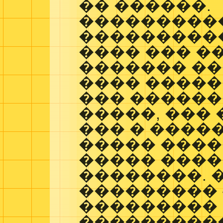
�� ������.
���������
����������
���� ��� �
������� ��
���� �����
��� ������
�����, ��� 
��� � ����
����� ���
����� ����
��������. 
��������� 
���������
���������