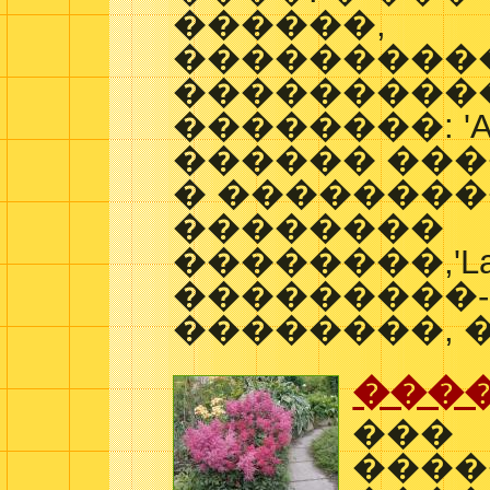
������,
���������
���������
��������: 'Al
������ �����
� ��������
��������
��������,'Lau
���������
��������, �
���
���
����