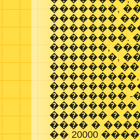
�������, �
������� ��
����������
��������. 
������, ���
�������, �
������� ��
���������,
���������
�������� -
��������� 
������ � ��
���� � ����
�� 20000 ����