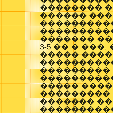
�������� �
������ ���
���������
���������
������� �
3-5 �� � ���
����� ����
���������
���������
����������
����� ����
���������
������� ��
���������