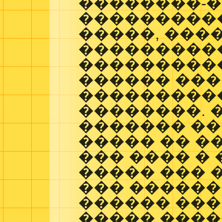
��������-�
���������
�����, ���
���������
����������
������ ��
���������
��������. 
������� �
����� �� �
��� ���� �
����� ��� �
��� �����
������ ����
����� ���