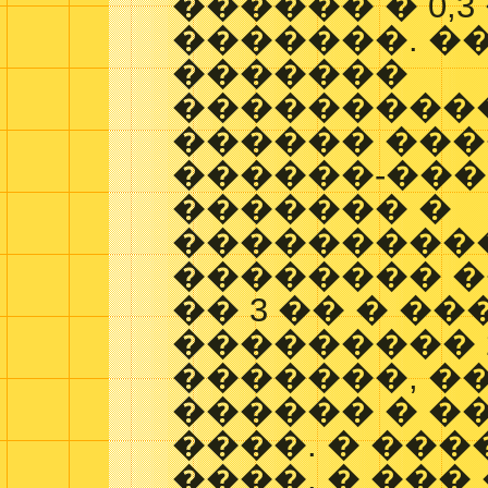
������ � 0,3
�������. �
�������
���������
������ ���
������-���
������� �
����������
�������� 
�� 3 �� � �
��������� 2
�������, �
������ � ���
����. � ����
����. � ���