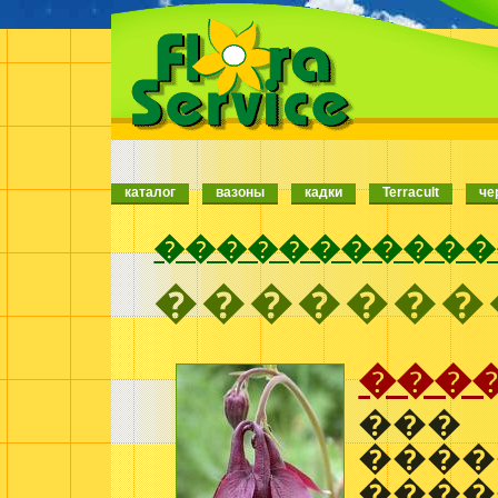
каталог
вазоны
кадки
Terracult
че
�����������
�������
���
���
����
�����