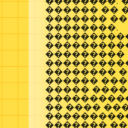
��������. 
������ �� 
������� �� 2
��������.
���������
���������
��������� 
���������
�������� 
������ ���
����� ���
����������
�� ���� ��
���������
������� ��