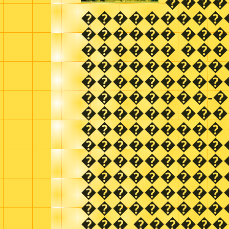
����
���������
������ ��
������ ��
���������
���������
��������-
������ ���
���������
���������
����������
���������
���������
����������
��� ������