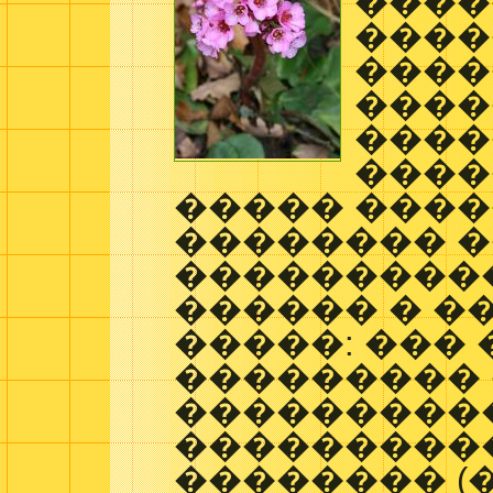
����
����
����
����
����
����
����� ����
�������� 
���������
������ � �
�����: ��� 
��������� 
���������
���������
�������� (