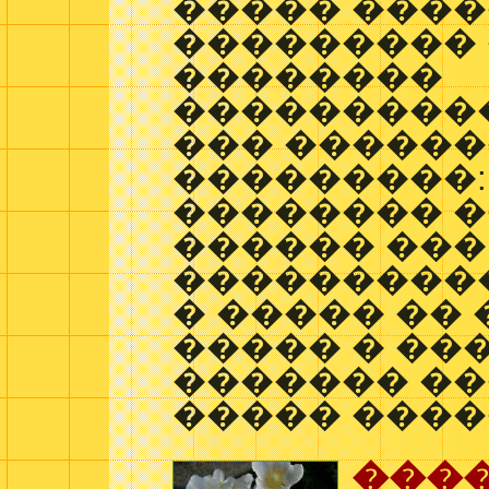
����� ����
��������� 
��������
���������
��� ������
���������:
�������� �
������ ���
����������
� ����� ��
����� � ��
������� ��
����� ����
���