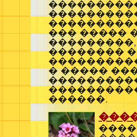
���������
���������
�����������
��� ����� 
���������,
�������� 
����������
� ����� ��
���������
���������
������.
���
����