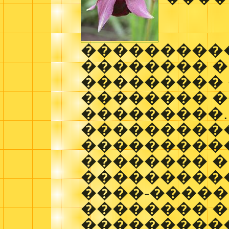
���������
�������� �
��������� 
�������� 
���������.
���������
���������
�������� �
����������
����-����
�������� 
����������