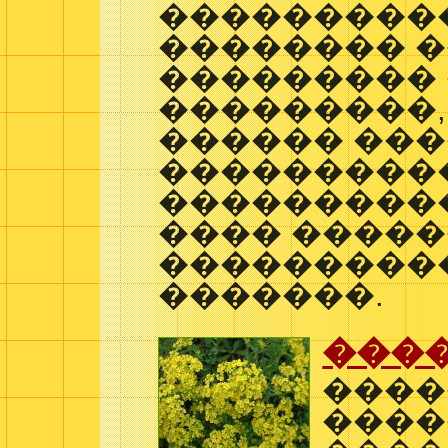
���������
�������� 
��������� 
���������,
������ ���
����������
����������
���� �����
����������
�������.
���
����
����