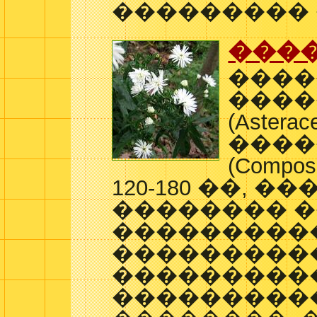
��������� 
���
����
����
(Asterac
����
(Compo
120-180 ��, �
�������� �
���������
���������
���������
���������