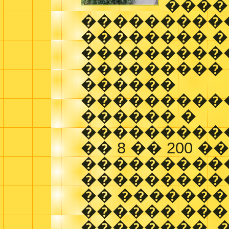
����
���������
�������� �
����������
��������� 
������
���������
������ �
����������
�� 8 �� 200 ��
���������
���������
�� �������
������ ���
��������, 