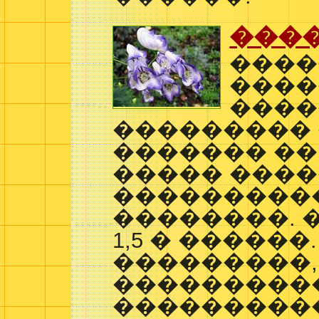
���
����
����
����
���������
������� ��
����� ����
���������
��������. 
1,5 � ������
���������,
���������
���������