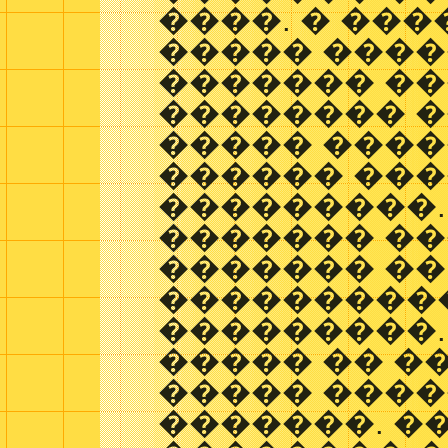
����. � ��
����� ���
������� ��
�������� �
����� ����
������ ��
���������.
������� �
������� ��
����������
���������.
����� �� �
����� ���
�������. �