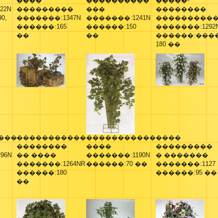
����
����������
�����-
22N
���������
���
��������
0,
�������:1347N
�������:1241N
���������
������:165
������:150
�������:1292
��
��
������:���
180 ��
���
�����������
�����������
����
��������
����
���������
96N
�� ����
�������:1190N
� �������
�������:1264NR
������:70 ��
�������:1127
������:180
������:95 ��
��