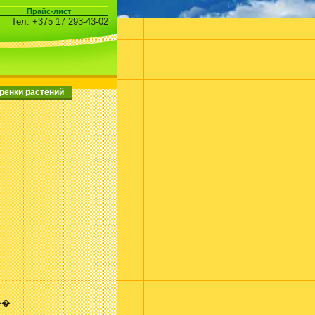
Тел. +375 17 293-43-02
ренки растений
��