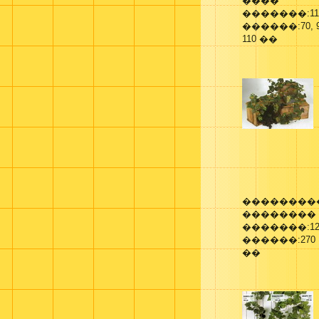
����
�������:11
������:70, 9
110 ��
��������
��������
�������:12
������:270
��