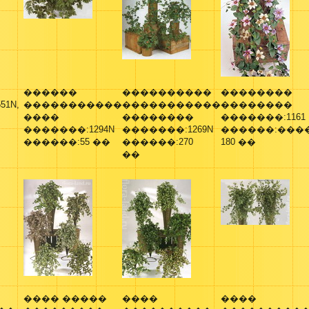
������
����������
��������
1N,
�����������
�����������
��������
����
��������
�������:1161
�������:1294N
�������:1269N
������:���
������:55 ��
������:270
180 ��
��
���� �����
����
����