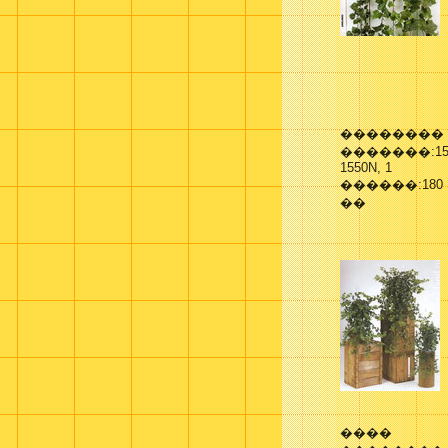
��������
�������:155
1550N, 1
������:180
��
����