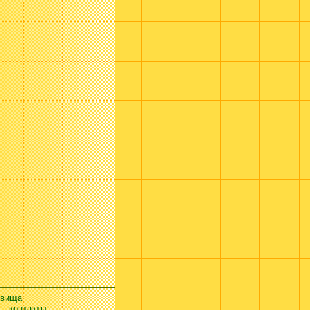
евища
контакты