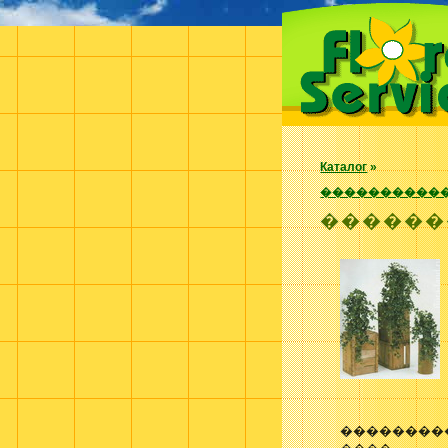
Каталог
»
�����������
������
��������