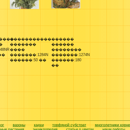
����
�����������
������
�
�������
������
48NR
����
��������
��
�������:1284N
�������:1274N
������:50 ��
������:180
��
лог
вазоны
кадки
торфяной субстрат
многолетники корн
нные растения
энциклопедия
статьи о цветах
наши работы