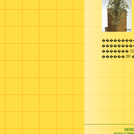
��������
��������
�������:11
������:80 
ката
искусстве