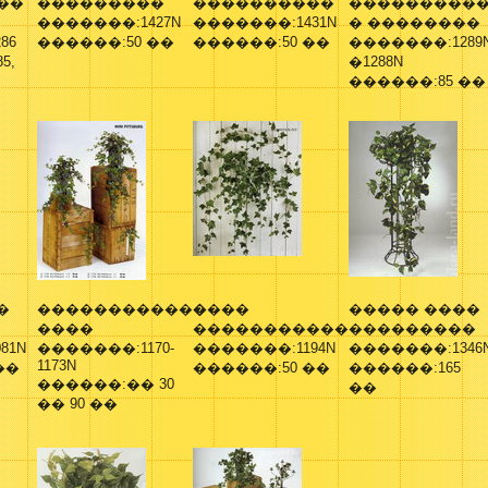
��
���������
����������
���������
�������:1427N
�������:1431N
� ��������
86
������:50 ��
������:50 ��
�������:1289
5,
�1288N
������:85 ��
�
������������
����
����� ����
����
�����������
���������
81N
�������:1170-
�������:1194N
�������:1346
1173N
��
������:50 ��
������:165
������:�� 30
��
�� 90 ��