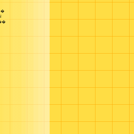
��
N
��