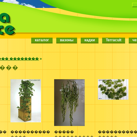
каталог
вазоны
кадки
Terracult
че
�� ��������
»
���
��
����������
�����
���������