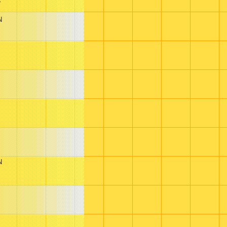
�
N
N