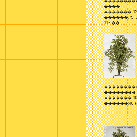
��������
����
�������:12
������:75, 8
115 ��
��������
��������
�������:10
������:40 