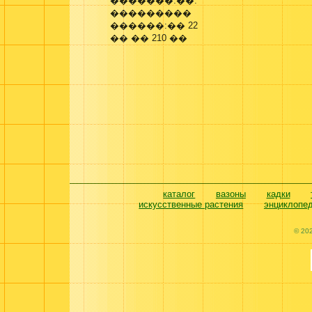
�������:��.
���������
������:�� 22
�� �� 210 ��
каталог
вазоны
кадки
искусственные растения
энциклопе
© 20