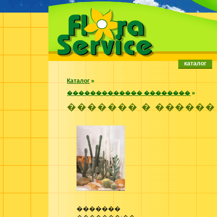
каталог
Каталог
»
������������� ��������
»
������� � �����
�������