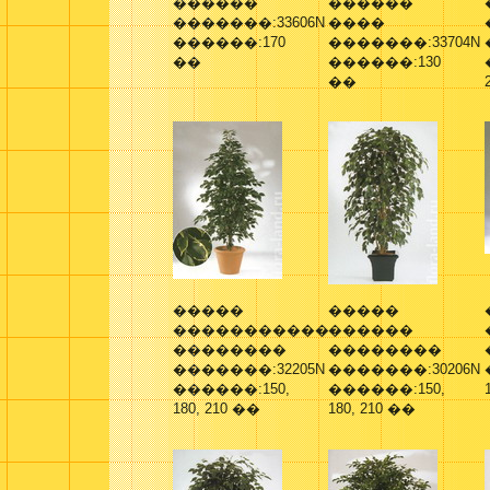
������
������
�������:33606N
����
������:170
�������:33704N
��
������:130
��
�����
�����
�����������
������
��������
��������
�������:32205N
�������:30206N
������:150,
������:150,
180, 210 ��
180, 210 ��