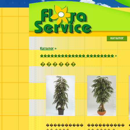
каталог
Каталог
»
������������� ��������
»
������
����������
����������