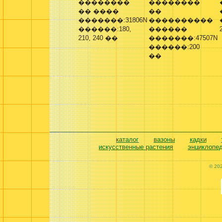
��������
��������
�� ����
��
�������:31806N
����������
������:180,
������
210, 240 ��
�������:47507N
������:200
��
каталог
вазоны
кадки
искусственные растения
энциклопе
© 20