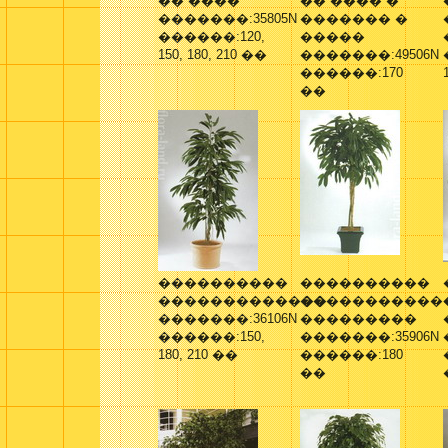
�� ����
�� ���� �
�������:35805N
������� �
������:120,
�����
150, 180, 210 ��
�������:49506N
������:170
��
����������
����������
�������������
�����������
�������:36106N
���������
������:150,
�������:35906N
180, 210 ��
������:180
��