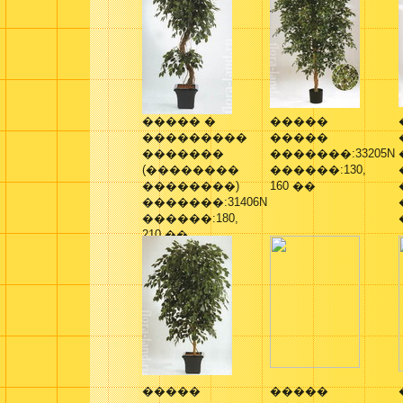
����� �
�����
���������
�����
�������
�������:33205N
(��������
������:130,
��������)
160 ��
�������:31406N
������:180,
210 ��
�����
�����