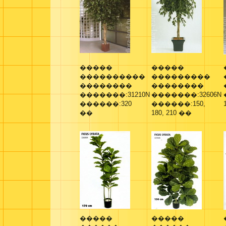
�����
�����
����������
���������
��������
��������
�������:31210N
�������:32606N
������:320
������:150,
��
180, 210 ��
�����
�����