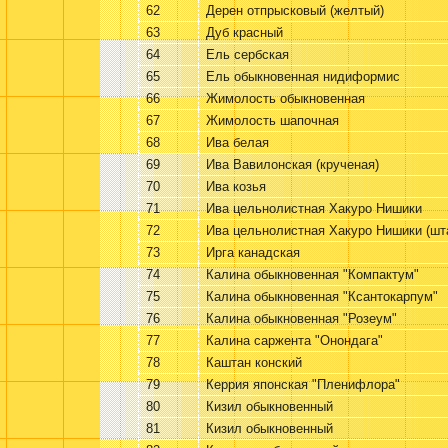
62
Дерен отпрысковый (желтый)
63
Дуб красный
64
Ель сербская
65
Ель обыкновенная нидиформис
66
Жимолость обыкновенная
67
Жимолость шапочная
68
Ива белая
69
Ива Вавилонская (крученая)
70
Ива козья
71
Ива цельнолистная Хакуро Нишики
72
Ива цельнолистная Хакуро Нишики (шт
73
Ирга канадская
74
Калина обыкновенная "Компактум"
75
Калина обыкновенная "Ксантокарпум"
76
Калина обыкновенная "Розеум"
77
Калина саржента "Онондага"
78
Каштан конский
79
Керрия японская "Пленифлора"
80
Кизил обыкновенный
81
Кизил обыкновенный