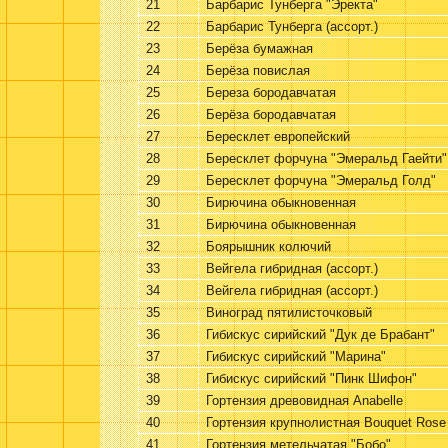
21
Барбарис Тунберга "Эректа"
22
Барбарис Тунберга (ассорт.)
23
Берёза бумажная
24
Берёза повислая
25
Береза бородавчатая
26
Берёза бородавчатая
27
Бересклет европейский
28
Бересклет форчуна "Эмеральд Гаейти"
29
Бересклет форчуна "Эмеральд Голд"
30
Бирючина обыкновенная
31
Бирючина обыкновенная
32
Боярышник колючий
33
Вейгела гибридная (ассорт.)
34
Вейгела гибридная (ассорт.)
35
Виноград пятилисточковый
36
Гибискус сирийский "Дук де Брабант"
37
Гибискус сирийский "Марина"
38
Гибискус сирийский "Пинк Шифон"
39
Гортензия древовидная Anabelle
40
Гортензия крупнолистная Bouquet Rose
41
Гортензия метельчатая "Бобо"