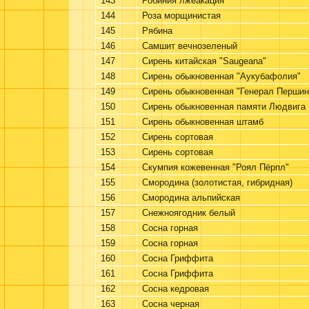
143
Робиния лжеакация
144
Роза морщинистая
145
Рябина
146
Самшит вечнозеленый
147
Сирень китайская "Saugeana"
148
Сирень обыкновенная "Аукубафолия"
149
Сирень обыкновенная "Генерал Першин
150
Сирень обыкновенная памяти Людвига
151
Сирень обыкновенная штамб
152
Сирень сортовая
153
Сирень сортовая
154
Скумпия кожевенная "Роял Пёрпл"
155
Смородина (золотистая, гибридная)
156
Смородина альпийская
157
Снежноягодник белый
158
Сосна горная
159
Сосна горная
160
Сосна Гриффита
161
Сосна Гриффита
162
Сосна кедровая
163
Сосна черная