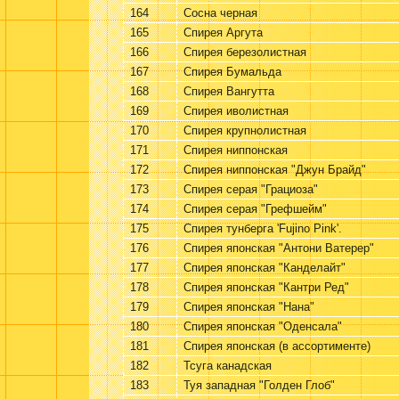
164
Сосна черная
165
Спирея Аргута
166
Спирея березолистная
167
Спирея Бумальда
168
Спирея Вангутта
169
Спирея иволистная
170
Спирея крупнолистная
171
Спирея ниппонская
172
Спирея ниппонская "Джун Брайд"
173
Спирея серая "Грациоза"
174
Спирея серая "Грефшейм"
175
Спирея тунберга 'Fujino Pink'.
176
Спирея японская "Антони Ватерер"
177
Спирея японская "Канделайт"
178
Спирея японская "Кантри Ред"
179
Спирея японская "Нана"
180
Спирея японская "Оденсала"
181
Спирея японская (в ассортименте)
182
Тсуга канадская
183
Туя западная "Голден Глоб"