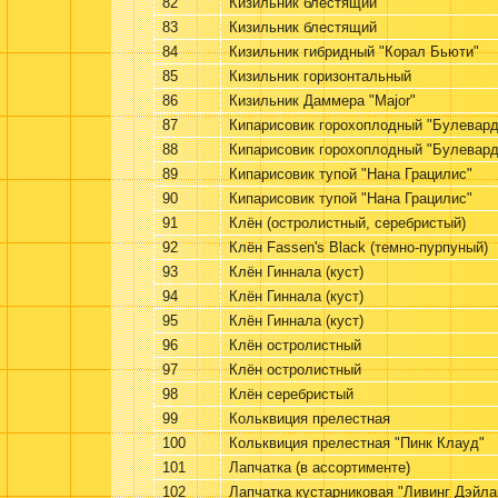
82
Кизильник блестящий
83
Кизильник блестящий
84
Кизильник гибридный "Корал Бьюти"
85
Кизильник горизонтальный
86
Кизильник Даммера "Major"
87
Кипарисовик горохоплодный "Булевард
88
Кипарисовик горохоплодный "Булевард
89
Кипарисовик тупой "Нана Грацилис"
90
Кипарисовик тупой "Нана Грацилис"
91
Клён (остролистный, серебристый)
92
Клён Fassen's Black (темно-пурпуный)
93
Клён Гиннала (куст)
94
Клён Гиннала (куст)
95
Клён Гиннала (куст)
96
Клён остролистный
97
Клён остролистный
98
Клён серебристый
99
Кольквиция прелестная
100
Кольквиция прелестная "Пинк Клауд"
101
Лапчатка (в ассортименте)
102
Лапчатка кустарниковая "Ливинг Дэйла