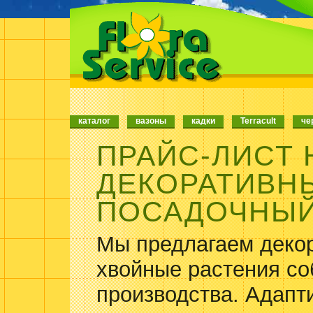
каталог
вазоны
кадки
Terracult
че
ПРАЙС-ЛИСТ 
ДЕКОРАТИВН
ПОСАДОЧНЫЙ
Мы предлагаем деко
хвойные растения со
производства. Адапт