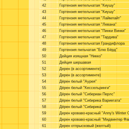
42
Гортензия метельчатая "Киушу"
43
Гортензия метельчатая "Киушу"
44
Гортензия метельчатая "Лаймлайт"
45
Гортензия метельчатая "Левана"
46
Гортензия метельчатая "Пинки Винки"
47
Гортензия метельчатая "Тардива"
48
Гортензия метельчатая Грандифлора
49
Гортензия пильчатая "Блю Бёрд"
50
Дейция изящная "Никко"
51
Дейция шершавая
52
Дерен (в ассортименте)
53
Дерен (в ассортименте)
54
Дёрен белый "Аурея"
55
Дёрен белый "Кессельринги"
56
Дёрен белый "Сибериан Перлс"
57
Дёрен белый "Сибирика Вариегата"
58
Дёрен белый "Сибирика"
59
Дерен кроваво-красный "Anny's Winter 
60
Дерен кроваво-красный "Мидвинтер Фа
61
Дерен отпрысковый (желтый)