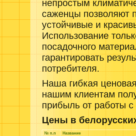
непростым климатич
саженцы позволяют п
устойчивые и красив
Использование тольк
посадочного материа
гарантировать резуль
потребителя.
Наша гибкая ценовая
нашим клиентам пол
прибыль от работы с
Цены в белорусских
№ п.п
Название