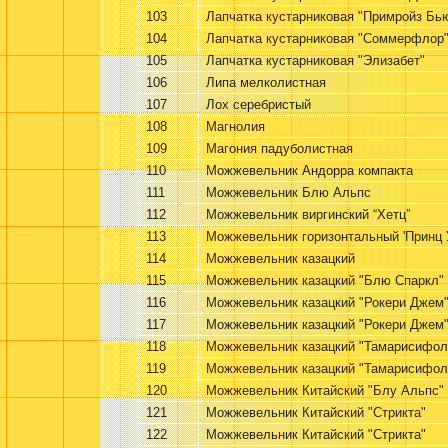
103
Лапчатка кустарниковая "Примройз Бь
104
Лапчатка кустарниковая "Соммерфлор
105
Лапчатка кустарниковая "Элизабет"
106
Липа мелколистная
107
Лох серебристый
108
Магнолия
109
Магония падуболистная
110
Можжевельник Андорра компакта
111
Можжевельник Блю Альпс
112
Можжевельник виргинский “Хетц”
113
Можжевельник горизонтальный 'Принц 
114
Можжевельник казацкий
115
Можжевельник казацкий "Блю Спаркл"
116
Можжевельник казацкий "Рокери Джем
117
Можжевельник казацкий "Рокери Джем
118
Можжевельник казацкий "Тамарисифол
119
Можжевельник казацкий "Тамарисифол
120
Можжевельник Китайский "Блу Альпс"
121
Можжевельник Китайский "Стрикта"
122
Можжевельник Китайский "Стрикта"