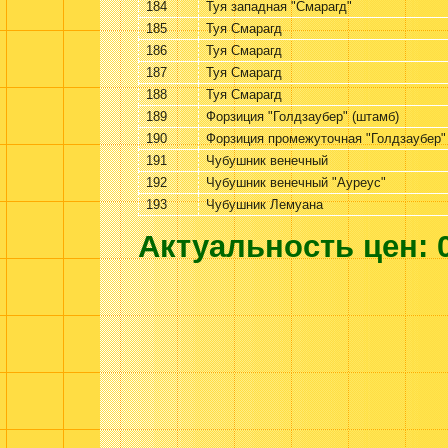
184
Туя западная "Смарагд"
185
Туя Смарагд
186
Туя Смарагд
187
Туя Смарагд
188
Туя Смарагд
189
Форзиция "Голдзаубер" (штамб)
190
Форзиция промежуточная "Голдзаубер"
191
Чубушник венечный
192
Чубушник венечный "Ауреус"
193
Чубушник Лемуана
Актуальность цен: 0