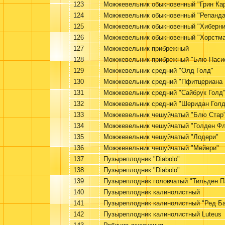
123
Можжевельник обыкновенный "Грин Ка
124
Можжевельник обыкновенный "Репанда
125
Можжевельник обыкновенный "Хиберни
126
Можжевельник обыкновенный "Хорстма
127
Можжевельник прибрежный
128
Можжевельник прибрежный "Блю Паси
129
Можжевельник средний "Олд Голд"
130
Можжевельник средний "Пфитцериана 
131
Можжевельник средний "Сайбрук Голд
132
Можжевельник средний "Шеридан Голд
133
Можжевельник чешуйчатый "Блю Стар
134
Можжевельник чешуйчатый "Голден Ф
135
Можжевельник чешуйчатый "Лодери"
136
Можжевельник чешуйчатый "Мейери"
137
Пузыреплодник "Diabolo"
138
Пузыреплодник "Diabolo"
139
Пузыреплодник головчатый "Тильден П
140
Пузыреплодник калинолистный
141
Пузыреплодник калинолистный "Ред Б
142
Пузыреплодник калинолистный Luteus