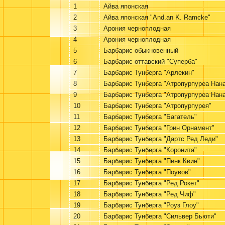
1
Айва японская
2
Айва японская "And.an K. Ramcke"
3
Арония черноплодная
4
Арония черноплодная
5
Барбарис обыкновенный
6
Барбарис оттавский "Суперба"
7
Барбарис Тунберга "Арлекин"
8
Барбарис Тунберга "Атропурпуреа Нан
9
Барбарис Тунберга "Атропурпуреа Нан
10
Барбарис Тунберга "Атропурпурея"
11
Барбарис Тунберга "Багатель"
12
Барбарис Тунберга "Грин Орнамент"
13
Барбарис Тунберга "Дартс Ред Леди"
14
Барбарис Тунберга "Коронита"
15
Барбарис Тунберга "Пинк Квин"
16
Барбарис Тунберга "Поувов"
17
Барбарис Тунберга "Ред Рокет"
18
Барбарис Тунберга "Ред Чиф"
19
Барбарис Тунберга "Роуз Глоу"
20
Барбарис Тунберга "Сильвер Бьюти"