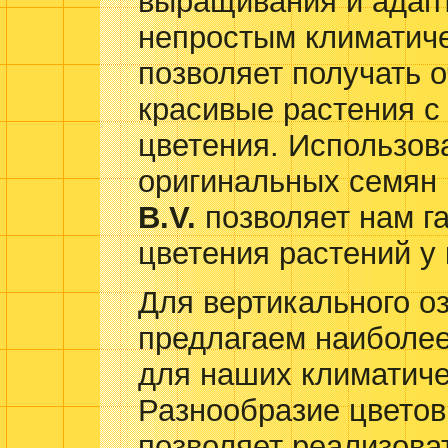
выращивания и адап
непростым климатич
позволяет получать 
красивые растения с
цветения. Использов
оригинальных семян
B.V.
позволяет нам га
цветения растений у 
Для вертикального о
предлагаем наиболе
для наших климатиче
Разнообразие цветов
позволяет реализова