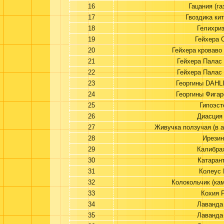
16
Гацания (га
17
Гвоздика ки
18
Гелихри
19
Гейхера 
20
Гейхера кроваво
21
Гейхера Палас
22
Гейхера Палас
23
Георгины DAHL
24
Георгины Фигар
25
Гипоэст
26
Диасция
27
Живучка ползучая (в а
28
Ирезин
29
Калибра
30
Катаран
31
Колеус 
32
Колокольчик (ка
33
Кохия 
34
Лаванда
35
Лаванда