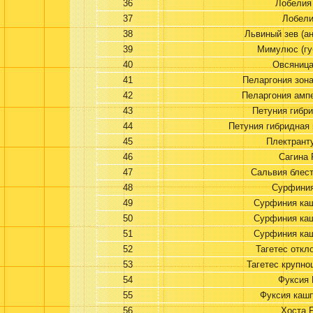
36
Лобелия
37
Лобел
38
Львиный зев (а
39
Мимулюс (гу
40
Овсяница
41
Пеларгония зон
42
Пеларгония амп
43
Петуния гибри
44
Петуния гибридная
45
Плектрант
46
Сагина 
47
Сальвия блес
48
Сурфини
49
Сурфиния каш
50
Сурфиния каш
51
Сурфиния каш
52
Тагетес откл
53
Тагетес крупно
54
Фуксия 
55
Фуксия кашп
56
Хоста 