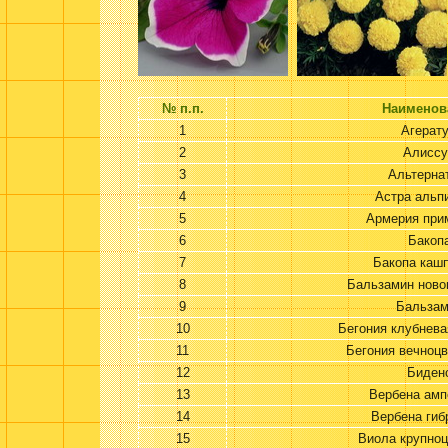
№ п.п.
Наименов
1
Агерат
2
Алисс
3
Альтерна
4
Астра альп
5
Армерия при
6
Бакоп
7
Бакопа кашп
8
Бальзамин ново
9
Бальза
10
Бегония клубнева
11
Бегония вечноц
12
Биден
13
Вербена амп
14
Вербена гиб
15
Виола крупноц