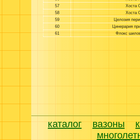
57
Хоста 
58
Хоста 
59
Целозия пери
60
Цинерария пр
61
Флокс шило
каталог
вазоны
многолет