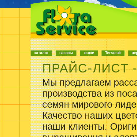
каталог
вазоны
кадки
Terracult
че
ПРАЙС-ЛИСТ -
Мы предлагаем расса
производства из пос
семян мирового лид
Качество наших цвет
наши клиенты. Ориги