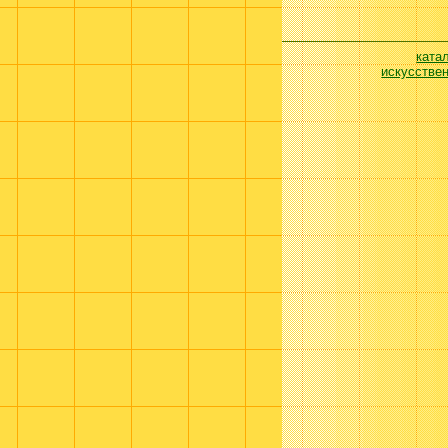
ката
искусстве