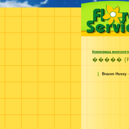
Корневища многолет
����� (R
Brazen Hussy
-