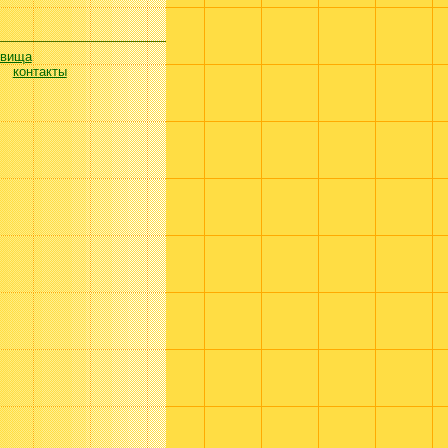
евища
контакты