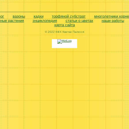
лог
вазоны
кадки
торфяной субстрат
многолетники корн
нные растения
энциклопедия
статьи о цветах
наши работы
карта сайта
© 2022 КФХ Кветки Палесся