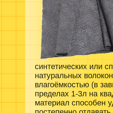
синтетических или с
натуральных волокон
влагоёмкостью (в за
пределах 1-3л на ква
материал способен
у
постепенно отдавать