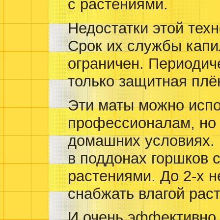
с растениями.
Недостатки этой техн
Срок их службы капи
ограничен. Периодич
только защитная плё
Эти маты можно испо
профессионалам, но
домашних условиях. 
в поддонах горшков 
растениями. До 2-х 
снабжать влагой рас
И очень эффективно