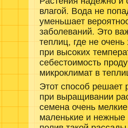
Растения надёжно и
влагой. Вода не попа
уменьшает вероятнос
заболеваний. Это ва
теплиц, где не очен
при высоких темпера
себестоимость проду
микроклимат в тепли
Этот способ решает 
при выращивании рас
семена очень мелкие,
маленькие и нежные 
полив такой рассады 