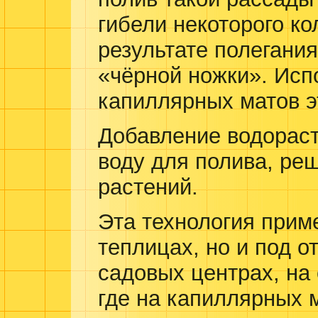
гибели некоторого ко
результате полегани
«чёрной ножки». Исп
капиллярных матов э
Добавление водорас
воду для полива, ре
растений.
Эта технология приме
теплицах, но и под о
садовых центрах, на
где на капиллярных 