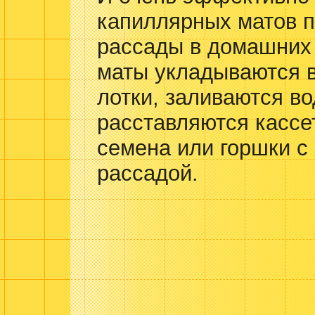
капиллярных матов 
рассады в домашних
маты укладываются 
лотки, заливаются во
расставляются кассе
семена или горшки с
рассадой.