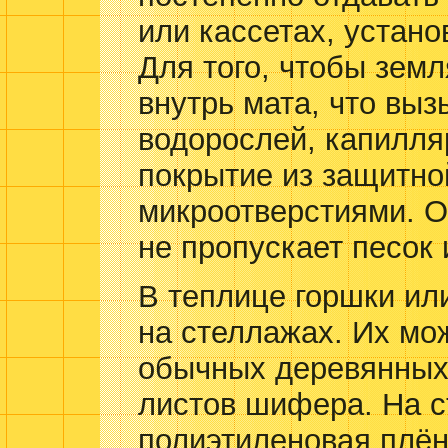
или кассетах, устано
Для того, чтобы земл
внутрь мата, что выз
водорослей, капилля
покрытие из защитно
микроотверстиями. О
не пропускает песок 
В теплице горшки ил
на стеллажах. Их мож
обычных деревянных
листов шифера. На 
полиэтиленовая плён