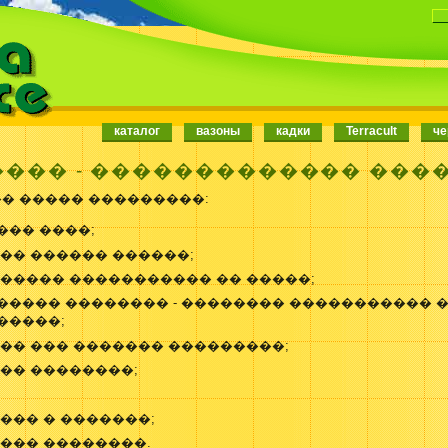
каталог
вазоны
кадки
Terracult
че
��� -
������������� ���
� ����� ���������:
�� ����;
�� ������ ������;
����� ����������� �� �����;
���� �������� - �������� ����������� 
�����;
�� ��� ������� ���������;
�� ��������;
��� � �������;
��� ��������.