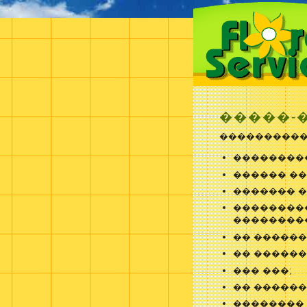
�����-�
����������
���������
������ ��
������� �
���������
��������
�� ������
�� ������
��� ���;
�� ������
�������� 