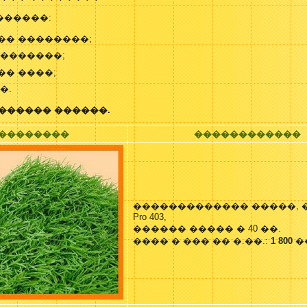
������:
�� ��������;
�������;
� ����;
�.
������ ������.
��������
������������
������������� �����, 
Pro 403,
������ ����� � 40 ��.
���� � ��� �� �.��.:
1 800
�