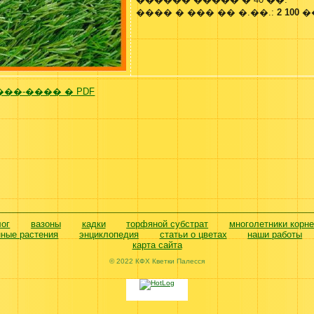
���� � ��� �� �.��.:
2 100
�
��-���� � PDF
лог
вазоны
кадки
торфяной субстрат
многолетники корн
нные растения
энциклопедия
статьи о цветах
наши работы
карта сайта
© 2022 КФХ Кветки Палесся