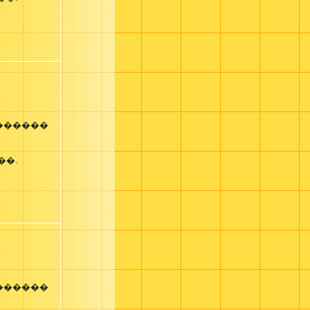
������
��.
������