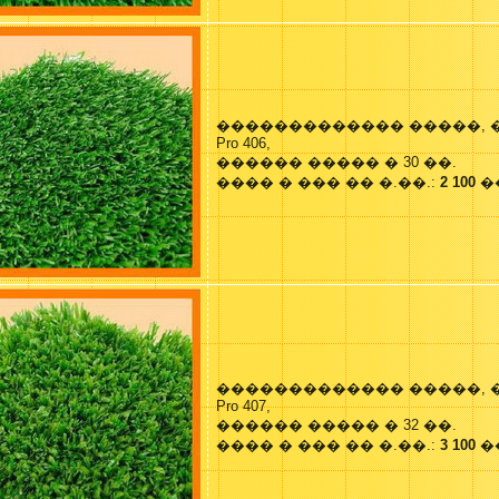
������������� �����, 
Pro 406,
������ ����� � 30 ��.
���� � ��� �� �.��.:
2 100
�
������������� �����, 
Pro 407,
������ ����� � 32 ��.
���� � ��� �� �.��.:
3 100
�