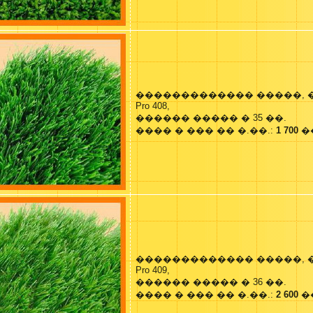
������������� �����, 
Pro 408,
������ ����� � 35 ��.
���� � ��� �� �.��.:
1 700
�
������������� �����, 
Pro 409,
������ ����� � 36 ��.
���� � ��� �� �.��.:
2 600
�