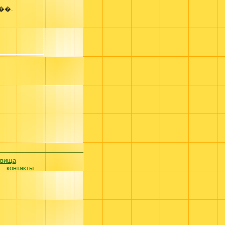
��.
евища
контакты