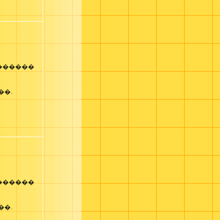
������
��.
������
��.