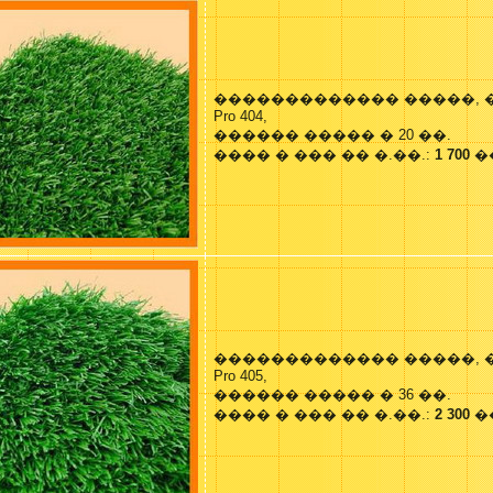
������������� �����, 
Pro 404,
������ ����� � 20 ��.
���� � ��� �� �.��.:
1 700
�
������������� �����, 
Pro 405,
������ ����� � 36 ��.
���� � ��� �� �.��.:
2 300
�