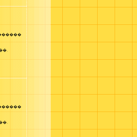
������
��.
������
��.