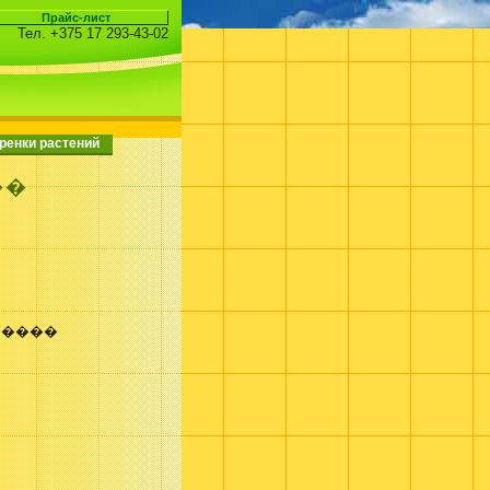
Тел. +375 17 293-43-02
ренки растений
��
�����