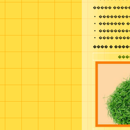
����� ����
��������
������� �
���������
���� ����
���� � ����
���