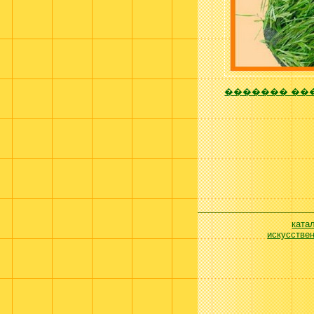
������� ���
ката
искусстве