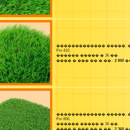
������������� �����, 
Pro 410,
������ ����� � 36 ��.
���� � ��� �� �.��.:
2 800
�
������������� �����, 
Pro 806,
������ ����� � 36 ��.
���� � ��� �� �.��.:
2 360
�