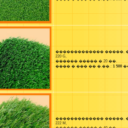
������������� �����, 
220 G,
������ ����� � 20 ��.
���� � ��� �� �.��.:
1 500
�
������������� �����, 
222 M,
������ ����� � 40 ��.