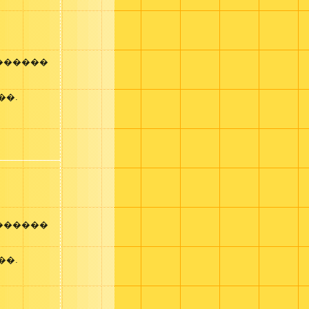
������
��.
������
��.