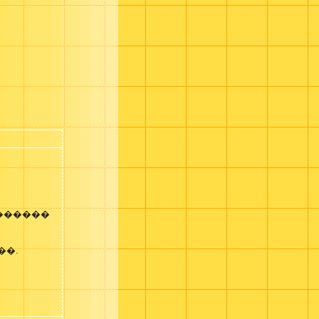
������
��.