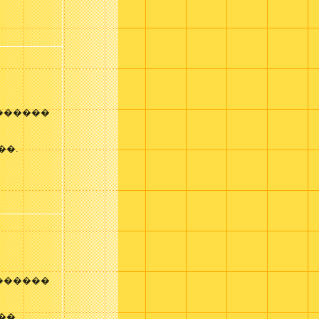
������
��.
������
��.