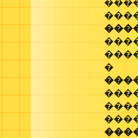
����
���
���
���
����
�
���
���
���
���
���