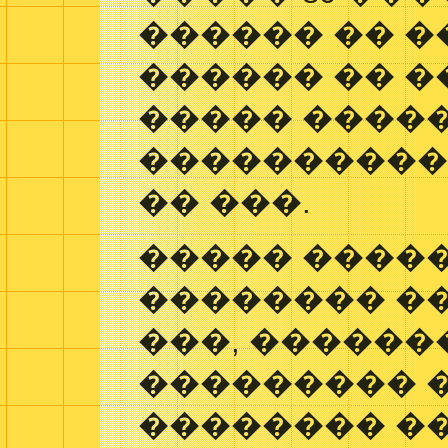
������ �� �
������ �� �
����� �����
����������
�� ���.
����� �����
�������� ��
���, �������
��������� 
�������� �