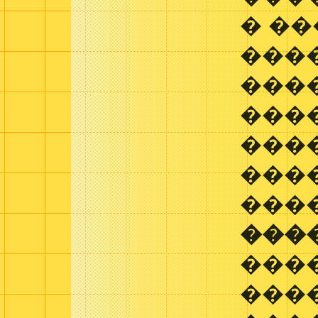
� ���
���
���
����
���
���
���
���
���
���