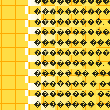
�����������
����������
���������, 
����������
������� ���
����������
���������. 
����� �� �
������� � �
�������� �
�������� �