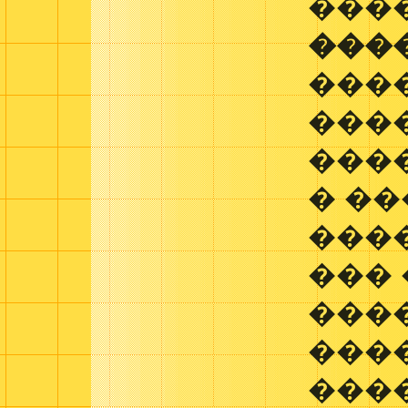
���
���
���
���
���
� ��
���
���
���
���
���