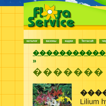
каталог
вазоны
кадки
Terracult
че
�����������
»
�������
���
Lilium h