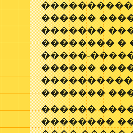
����������
������ ���
������� ��
�������� � 
�����-����
������ ����
����������
������� ���
������ ���
�������� ��