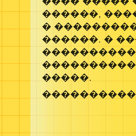
���� �����
������, ���
� ���������
������. � �
����������
����������
�����.
����������