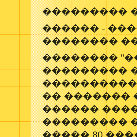
��������� 
������ - ���
�������� �
�������� "�
��������� 
���������� "
�� ������� 
������ ���
��������� 
����� 80 ���