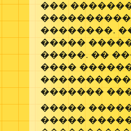
��� �������
���������
��������. 
����� �����
�����. �� �
���� �����
����������
������� ��
����� ����
����� ����