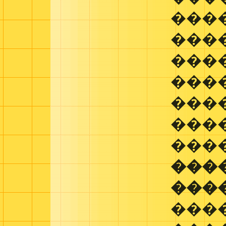
���
���
����
���
���
���
����
���
���
���