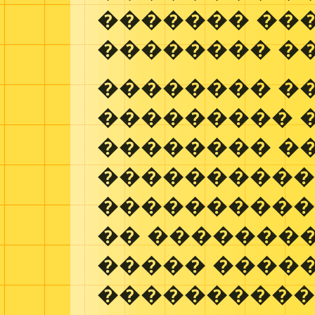
������� ��
�������� �
�������� �
��������� 
�������� ��
���������� 
����������
�� ��������
����� ����
����������