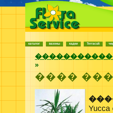
каталог
вазоны
кадки
Terracult
че
�����������
»
���� ��
���
Yucca 