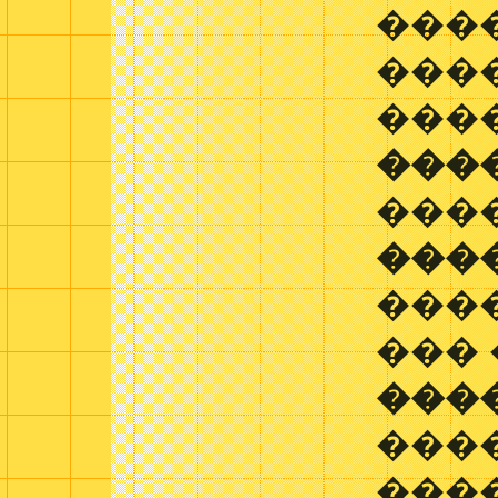
���
���
���
���
���
���
���
��� 
���
���
���