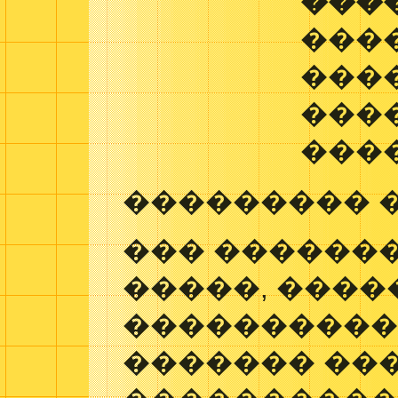
���
���
���
���
���
��������� 
��� �������
�����, ����
����������
������� ��