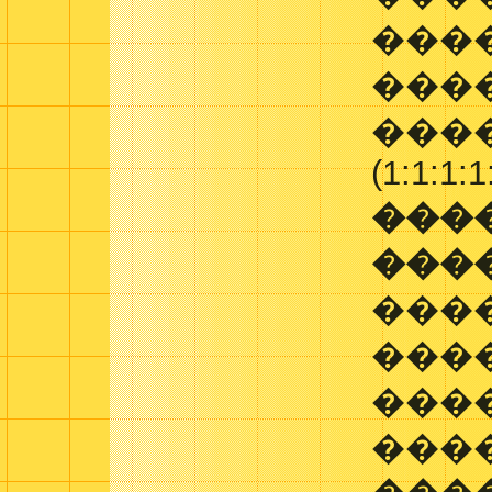
���
����
����
(1:1:1:1
���
���
���
���
����
���