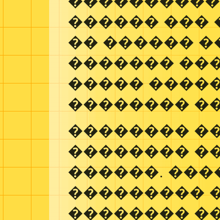
����������
������ ��� 
�� ������ 
������� ��
����� ����
�������� �
�������� �
�������� �
������. ���
��������� 
�������� �