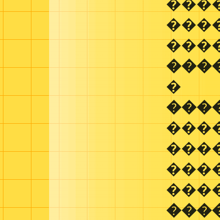
���
���
���
���
�
���
���
���
���
���
���