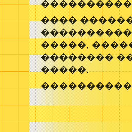
����������
���� �����
����������
�����, �����
�������� �
�����.
����������