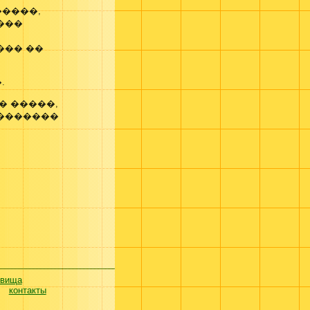
����,
���
��� ��
.
� �����,
��������
евища
контакты