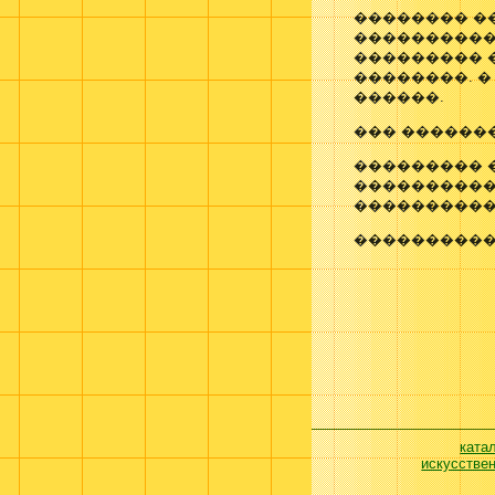
�������� �
����������
��������� 
��������. 
������.
��� ������
��������� �
����������
����������
����������
ката
искусстве