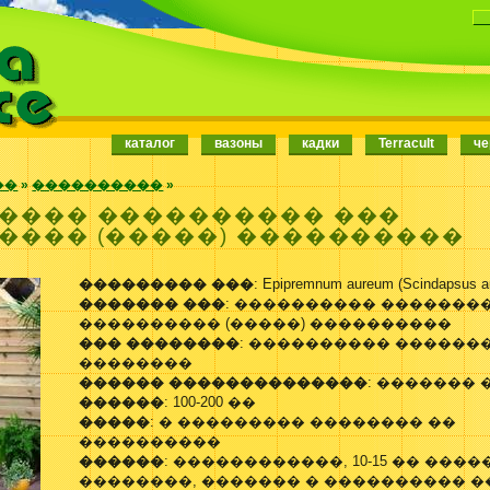
каталог
вазоны
кадки
Terracult
че
��
»
����������
»
���� ���������� ���
���� (�����) ����������
��������� ���
: Epipremnum aureum (Scindapsus a
������� ���
: ���������� �������
���������� (�����) ����������
��� ��������
: ���������� ������
��������
������ ��������������
: ������� 
������
: 100-200 ��
�����
: � ��������� �������� ��
����������
������
: ������������, 10-15 �� ����
��������, ������� � ���������� 