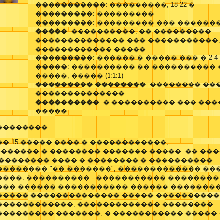
�����������
: ���������, 18-22 �
���������
: ���������
���������
: ��������� ��� ������
�����
: ����������, �� ���������
�������������� ��� �����������
������������ �����
���������
: ������ � ����� ��� � 2-
�����
: ���������� �� ���������� 
�����, ����� (1:1:1)
��������� ��������
: �������� ��
��������������
����������
: � ���������� ��� ��
�����
��������.
� 15 ����� ���� � ������������,
������ � �������� ������� �����: �� ���
 �������� ���� � �������� � ����������
�������� "�� �������", ������������� �
���. ���������� - ����������� ��������
��� ������ ����������� ������ ��������
����� �������������� ����� ����������
������������, ������������� ��������
�������� �������, � ����������� ����� ��