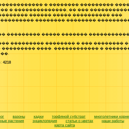
������������ � �������� ��������� ����
�� � ��������������, �� ��� ����������
�������� ������ ����� ���������� ���
� ��������� �������� �������� ��������
�� ��������� ����� ������� �����������
�� ��������� �������� � ��� �������� �
 ��������� ����. ������������ � �����
��.
:
4218
лог
вазоны
кадки
торфяной субстрат
многолетники корн
нные растения
энциклопедия
статьи о цветах
наши работы
карта сайта