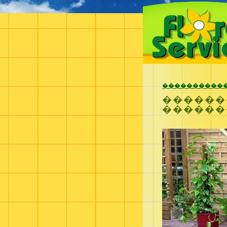
����������
������
������