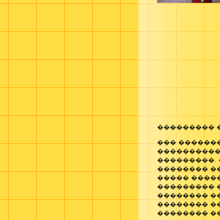
��������� 
��� �������
����������
���������.
�������� �
����� �����
��������� 
�������� �
�������� �
�������� ��