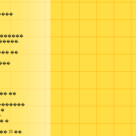
����
,
4 ������
�����,
��� ��
����
�� ��
��������
 �
.
� �
 15 ��.