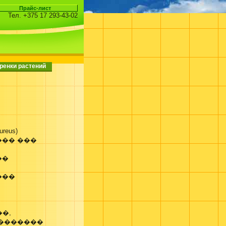
Тел. +375 17 293-43-02
ренки растений
ureus)
��� ���
��
���
��,
��������