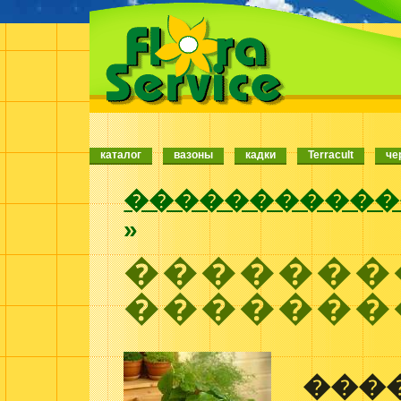
каталог
вазоны
кадки
Terracult
че
�����������
»
�������
�������
���