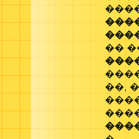
���
���
���
�� 
���
����
��, 
���
���
���