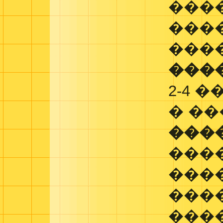
���
���
���
���
2-4 
� �
���
���
���
���
����