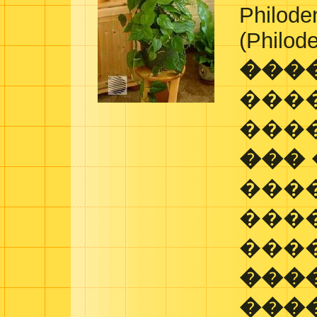
Philode
(Philod
���
���
���
���
���
���
���
���
���