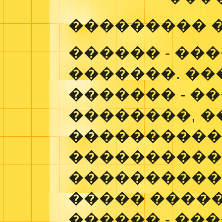
��������� 
������ - ��
�������. �
������� - �
��������, �
����������
���������
����������
����� �����
������ - ��