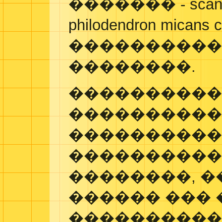
������� - sca
philodendron mic
����������
��������.
���������
����������
���������
���������� 
��������, 
������ ���
����������