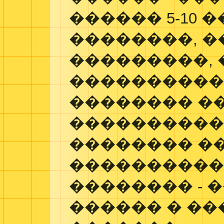
������ 5-10 
��������, �
���������, 
����������
�������� �
����������
�������� �
���������
�������� - 
������ � �