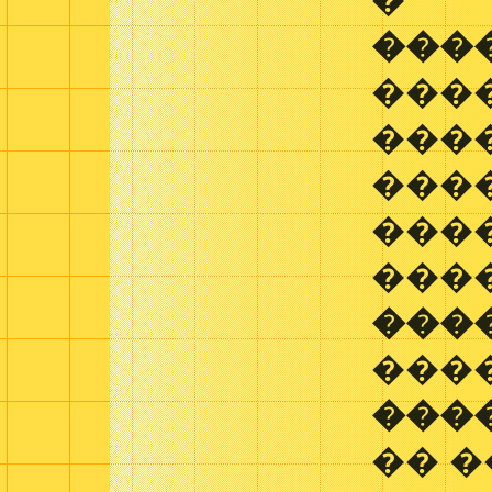
�
���
����
���
���
���
���
���
���
���
�� 