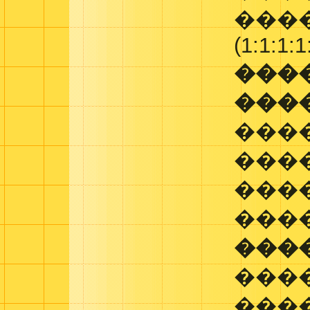
����
(1:1:1:1
���
���
���
���
���
���
���
����
���