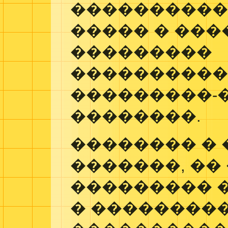
����������
����� � ���
���������
����������
���������-
��������.
�������� � 
�������, ��
��������� 
� ��������