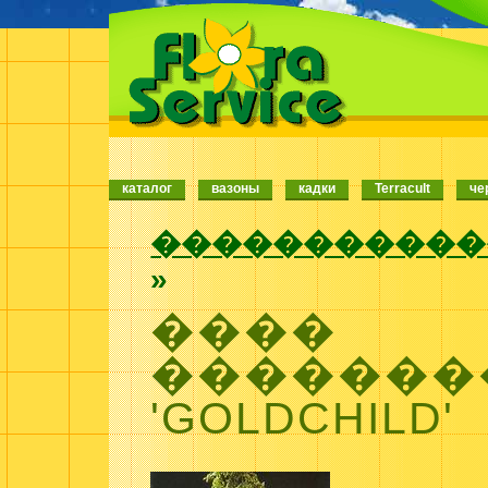
каталог
вазоны
кадки
Terracult
че
�����������
»
����
�������
'GOLDCHILD'