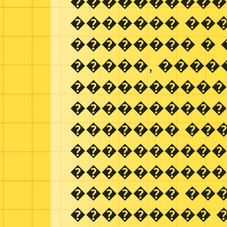
����������,
������� ��
�������� �
�����, ����
����������
����������
������� ��
����������
����������
������� ��
��������� 