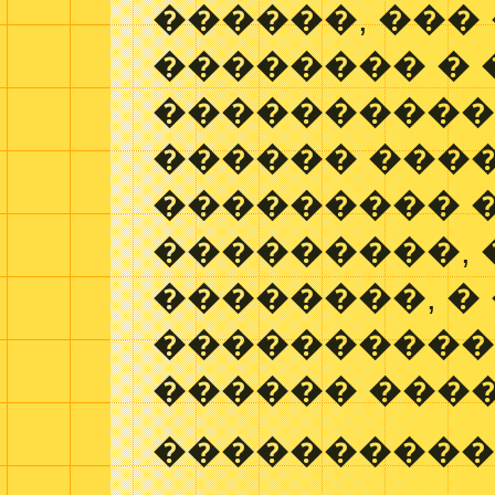
������, ���
�������� �
����������
������ ���
��������� 
���������,
��������, �
����������
������ ����
����������