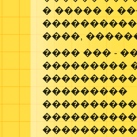
� ����� � �
����������
����, �����
���� ��� - �
��������� 
����������
���������
����������
����������
���������