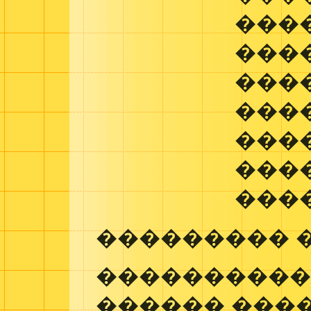
���
���
���
����
���
���
���
��������� 
����������
������ ���