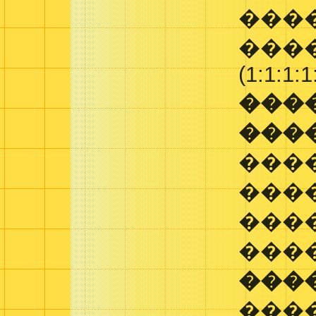
����
����
(1:1:1:1
���
���
���
���
���
���
���
���