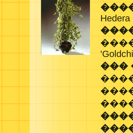
���
Hedera h
���
���
'Goldchi
���
���
���
���
���
���