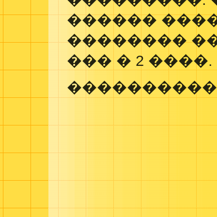
������ ����
�������� �
��� � 2 ����.
����������