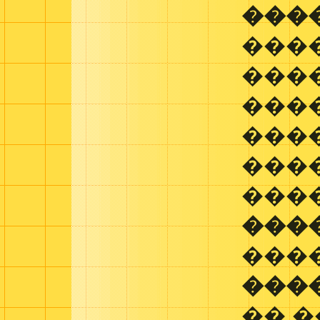
���
���
���
���
���
���
���
���
���
���
�� 