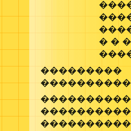
���
���
���
� � 
���
���������
����������
����������
����������
����������