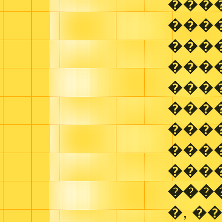
���
����
���
���
���
���
���
���
���
���
�, ��