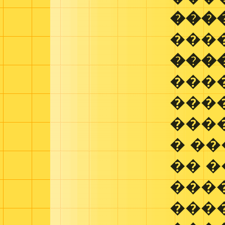
���
���
���
���
���
����
� ��
�� 
���
���