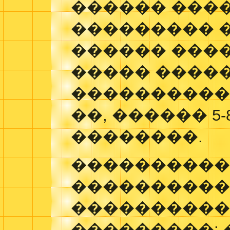
������ ���
��������� 
������ ���
����� ����
�����������,
��, ������ 5-
��������.
����������
����������
����������
���������: 