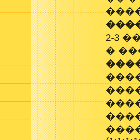
���
���
2-3 
� �
���
���
���
���
����
����