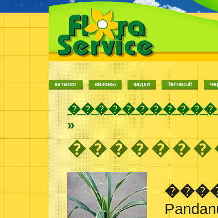
каталог
вазоны
кадки
Terracult
че
�����������
»
�������
���
Pandanu