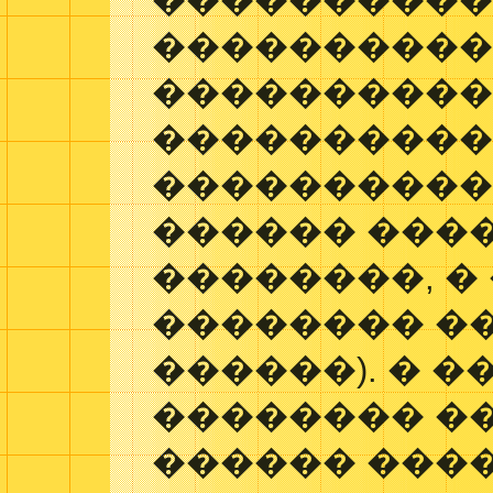
����������
����������
����������
����������
����������
������ ���
��������, �
�������� �
������). � 
�������� �
������ �����