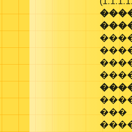
(1:1:1:1
���
���
���
���
���
���
���
���
���
���