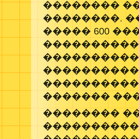
�������� �
��������. 
����� 600 ��
����������
����������
����������
����������
������� ���
�������� ��
���������