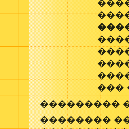
���
���
���
���
���
����
���
���
��������� 
�������� �