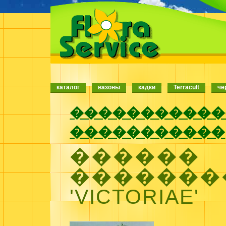
каталог
вазоны
кадки
Terracult
че
�����������
�����������
������
�������
'VICTORIAE'