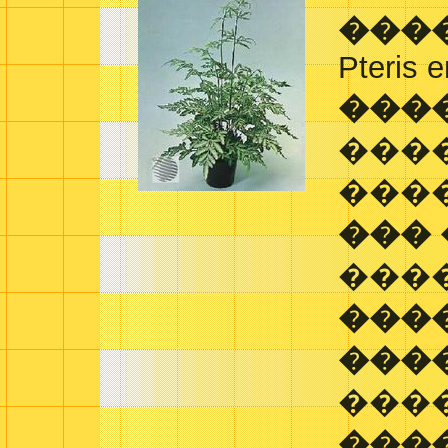
���
Pteris e
���
���
�����
���
���
���
���
���
���