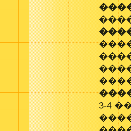
���
���
���
���
���
���
���
���
3-4 
���
���