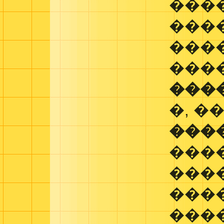
���
���
���
���
���
�, ��
���
���
���
���
���