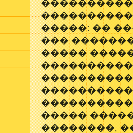
����������
���������� ��
�����: �� �
��� �������
����� ����
����������
����������
����������
����������
����� �����
��������, �