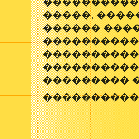
����������
�����, ����
������ ����
����������
���������
���������
��������� 
����������