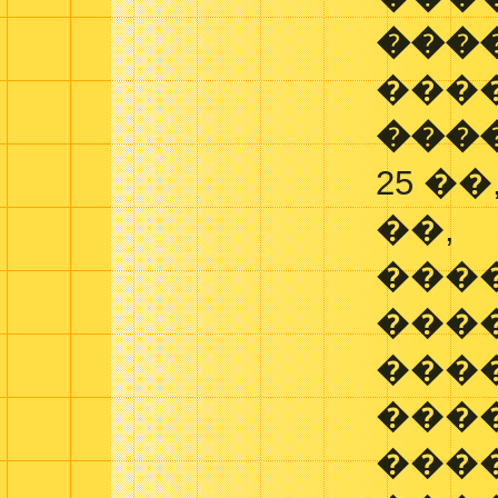
���
���
���
25 ��
��,
���
���
����
���
���