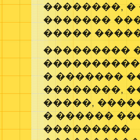
��������, �
������� ��
����� �����
��������� 
����������
� ������� 
��������, 
�����, ����
� ������ ��
���������