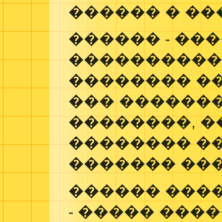
������ � ��
������ - ��
����������
�������� �
��� �������
��������, �
�������� �
������� ��
������ ������
- ����� ���