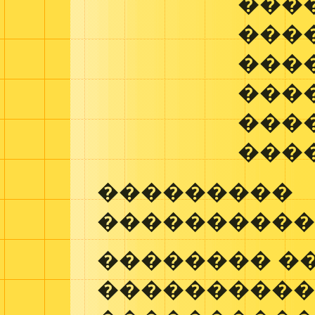
���
���
���
���
���
���
���������
����������
�������� �
����������