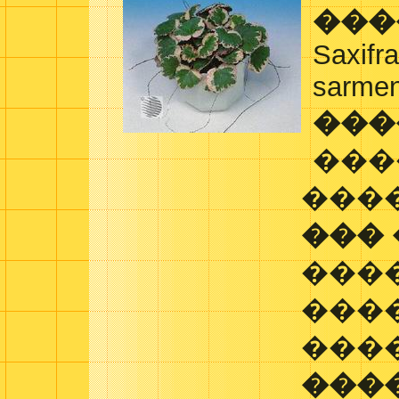
���
Saxifra
sarment
���
���
�����
���
���
���
���
���