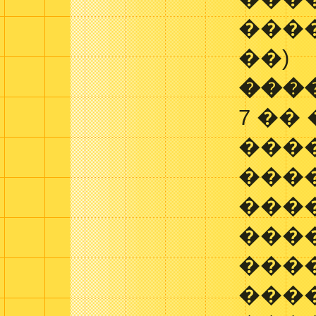
����
��)
���
7 ��
���
���
����
���
���
����