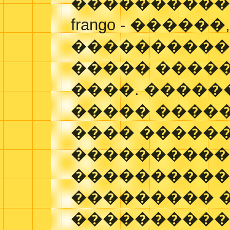
���������� s
frango - ����
����������
����� �����
����. ������
����� ����
���� �����
����������
����������
��������� 
����������