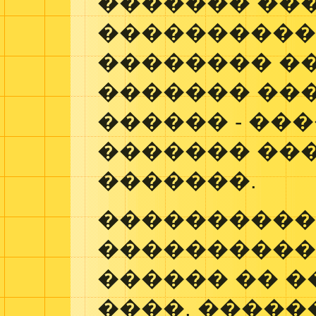
������� ��
�����������
�������� �
������� ��
������ - ��
������� ��
�������.
���������
����������
������ �� 
����. �����