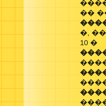
���
�� 
���
�, �
10 �
���
���
���
���
���
���