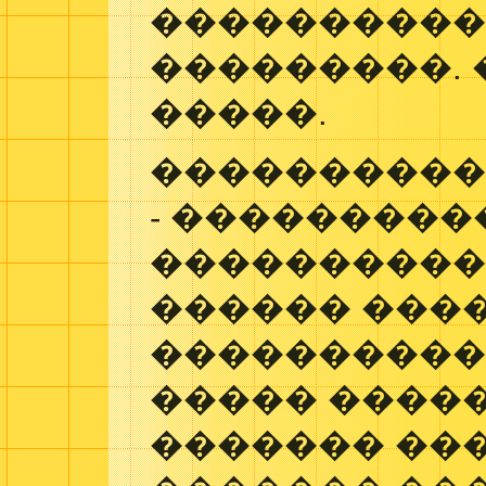
����������
���������. 
�����.
����������
- ���������
����������
������ ���
�����������
����� ����
������� ��