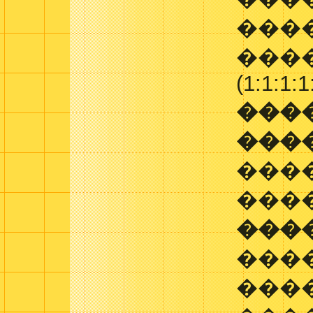
����
����
(1:1:1:1
���
���
���
����
���
���
���