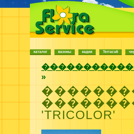
каталог
вазоны
кадки
Terracult
че
�����������
»
�������
�������
'TRICOLOR'