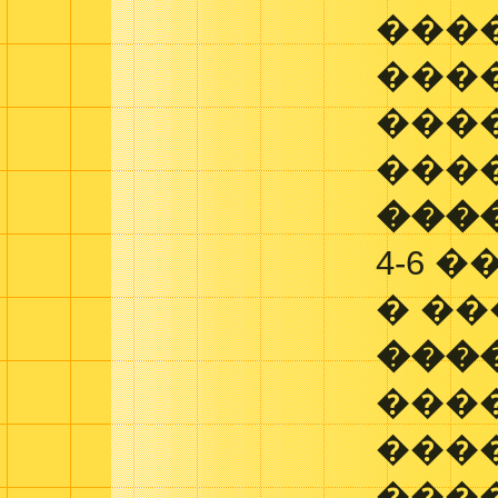
���
���
���
���
���
4-6 
� �
���
���
���
���