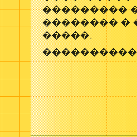
��������� 
�������� � 
�����.
����������