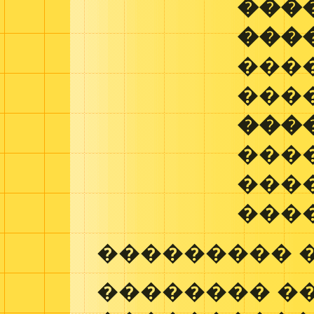
���
���
���
����
���
����
���
���
��������� 
�������� �