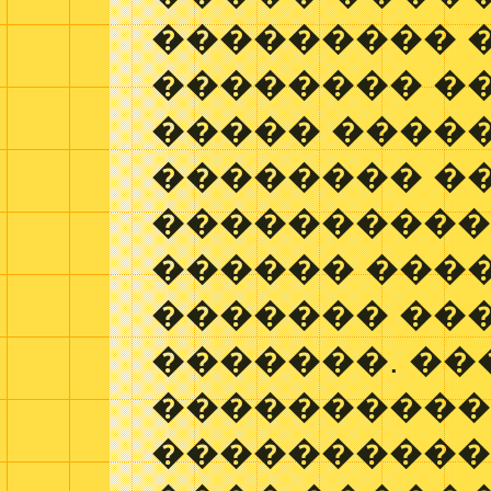
��������� 
�������� �
����� ����
�������� �
����������� 
������ ���
������� ��
�������. ��
���������
������������