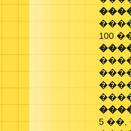
���
����
100 �
���
���
���
���
���
���
5 ��