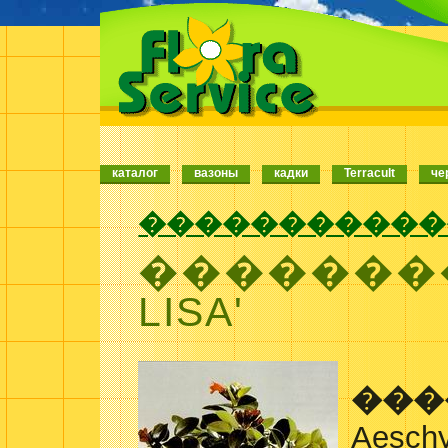
каталог
вазоны
кадки
Terracult
че
�����������
��������
LISA'
���
Aeschy