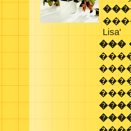
���
���
Lisa'
���
���
���
���
���
���
���
���