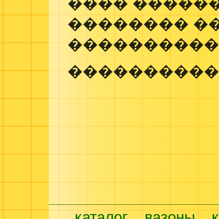
���� �����
�������� �
����������
����������
каталог
вазоны