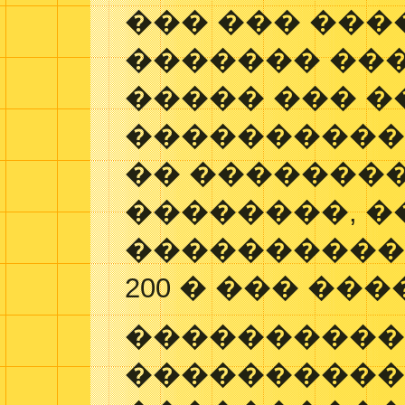
��� ��� ���
������� ��
����� ��� �
����������
�� �������
��������, 
����������
200 � ��� ��
���������� 'Mon
���������