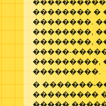
���������
�������� �
��������. 
��������, �
��������, �
�����-�����
���������, 
���������.
� �������-
��������� �
����� ����