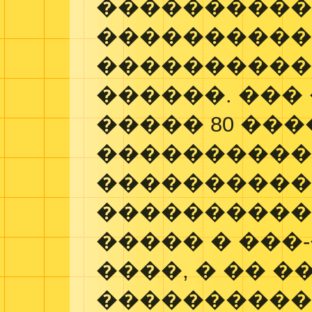
����������
���������� ��
���������� � 
������. ���
����� 80 ��
����������
�����������
����������
����� � ���
����, � �� 
����������