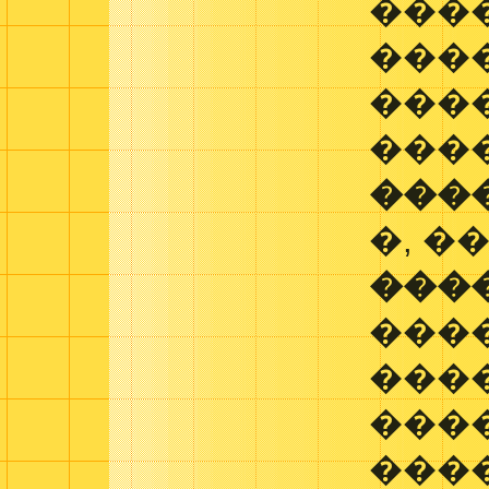
���
���
����
���
���
�, �
���
���
���
���
���