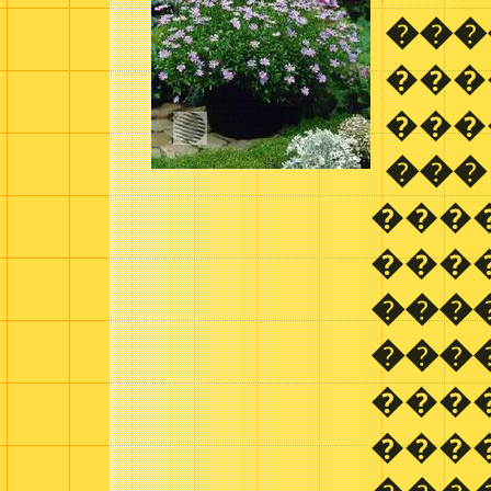
���
���
���
���
���
���
���
���
����
���