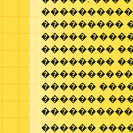
���������
��������� 
����� ����
�������� �
�������� ��
����������
������ ����
������� ��
����������
������ ���