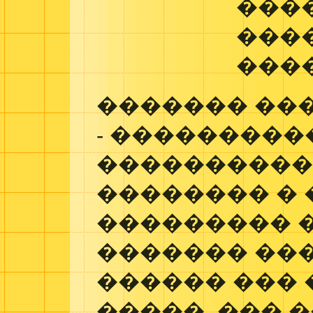
���
����
���
������� ��
- ���������
���������
�������� �
��������� 
������� ��
������ ���
�����. ��� 