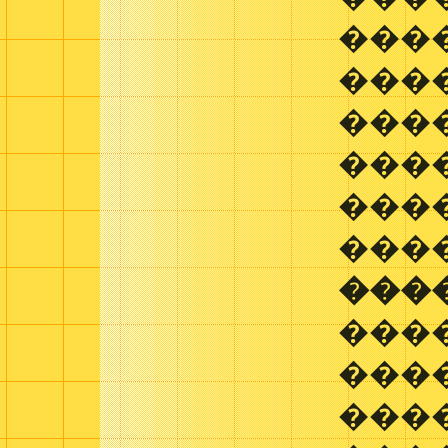
���
����
���
���
���
���
���
���
���
���