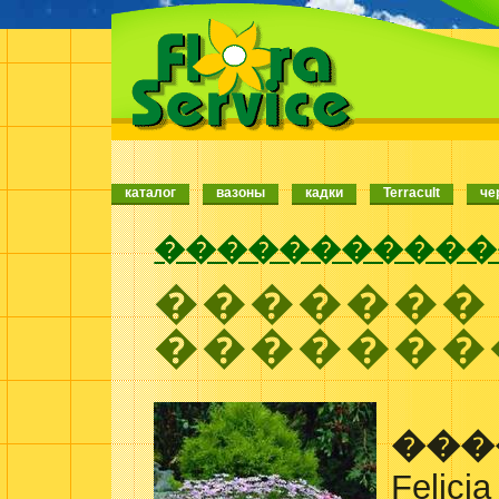
каталог
вазоны
кадки
Terracult
че
�����������
�������
�������
���
Felicia