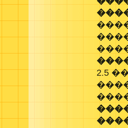
���
���
���
���
���
���
2.5 �
���
���
���
���