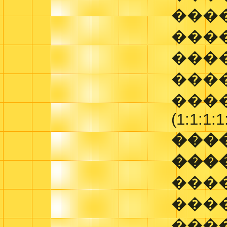
���
���
���
����
����
(1:1:1:1
���
���
���
���
���