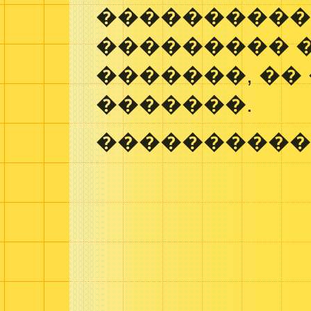
���������
��������� 
�������, ��
�������.
����������