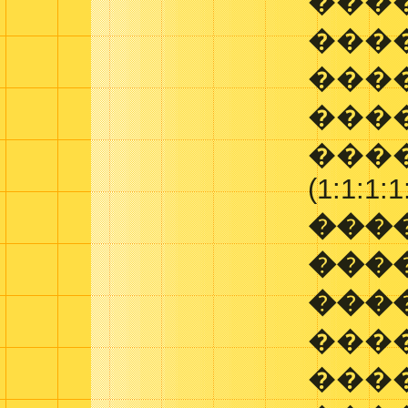
���
���
���
����
����
(1:1:1:1
���
���
���
���
���