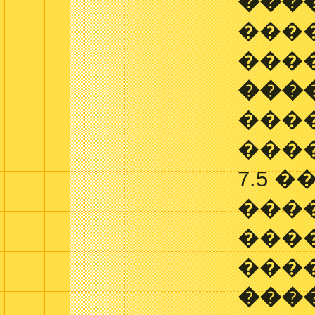
���
���
���
���
���
���
7.5 
����
���
���
���