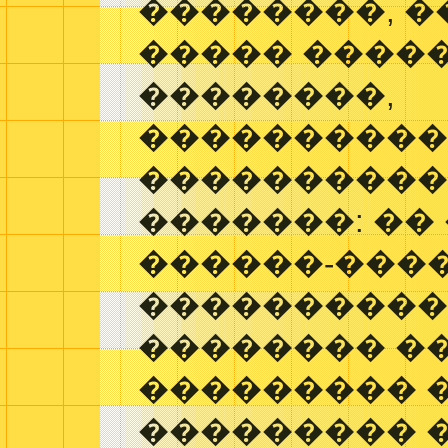
��������, 
����� ����
��������,
���������
����������
�������: ��
������-���
����������
�������� �
��������� 
��������� 