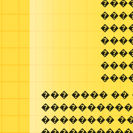
���
���
���
���
���
���
���
��� ���� ��
���������
�������� �
����������