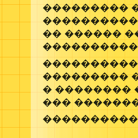
��������� 
���������� 
�� ������ 
����������
����������
��������� 
� �������� 
��� ��������
����������