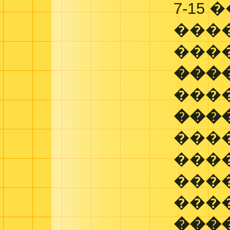
7-15
���
���
���
����
���
���
���
���
���
���