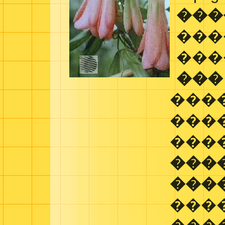
���
���
���
���
���
���
���
���
���
���