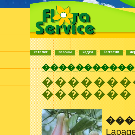
каталог
вазоны
кадки
Terracult
че
�����������
�������
�������
���
Lapage