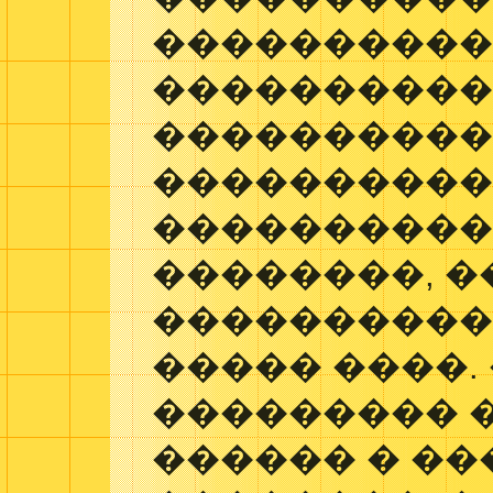
����������
����������
���������
���������
���������
��������, 
����������
����� ����.
��������� 
������ � �