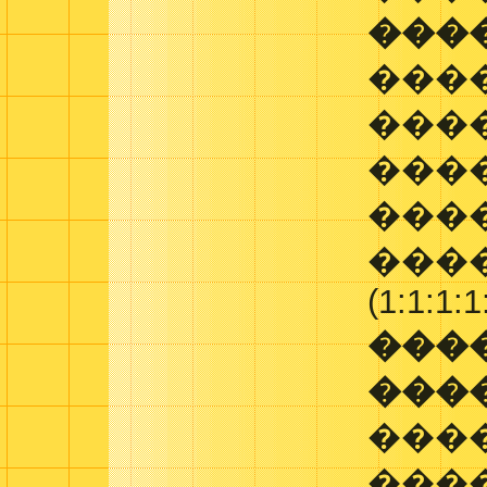
���
���
���
���
����
����
(1:1:1:1
���
���
���
���