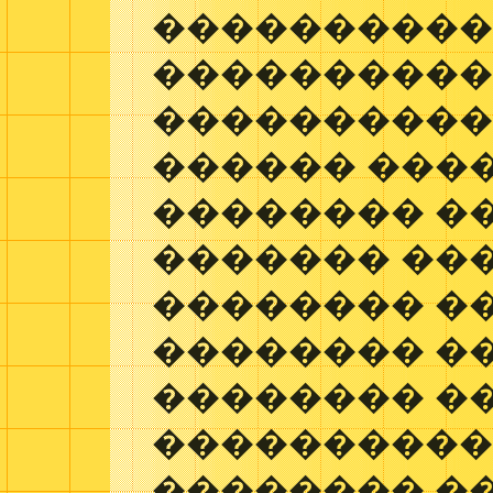
���������
�����������
����������
������ ���
�������� ��
������� ��
�������� �
�������� ��
�������� �
���������� 
�������� �