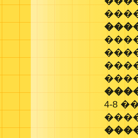
���
���
���
���
���
���
���
���
4-8 �
���
���