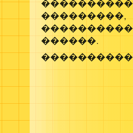
�����������
���������,
����������
������.
����������