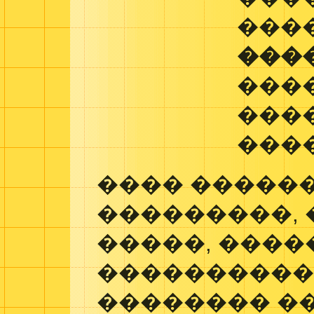
���
���
���
���
���
���� �����
���������, 
�����, ����
����������
�������� ��