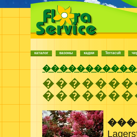
каталог
вазоны
кадки
Terracult
че
�����������
�������
�������
���
Lagers