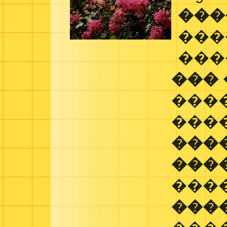
���
���
���
���
���
���
���
���
���
���