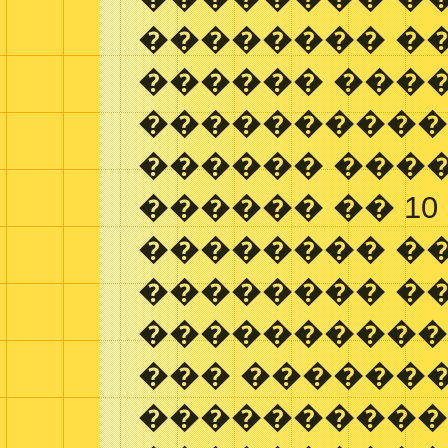
�������� ����
������ ����
����������
������ ���
������ �� 10
�������� �
�������� �
����������
��� ������
����������