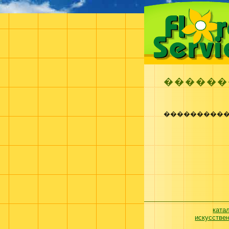
������
����������
ката
искусстве