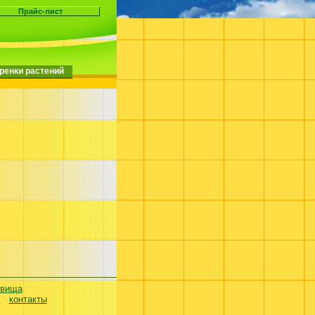
ренки растений
евища
контакты