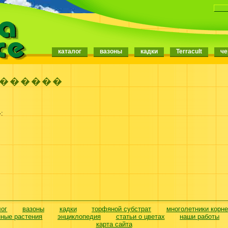
каталог
вазоны
кадки
Terracult
че
������
:
лог
вазоны
кадки
торфяной субстрат
многолетники корн
нные растения
энциклопедия
статьи о цветах
наши работы
карта сайта