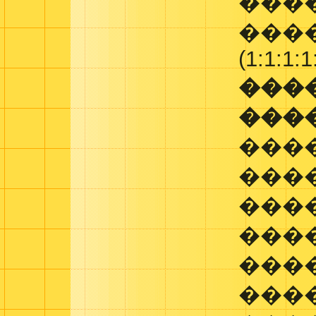
����
����
(1:1:1:1
���
���
���
���
���
���
���
���