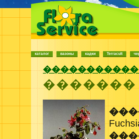
каталог
вазоны
кадки
Terracult
че
�����������
�������
���
Fuchsi
���