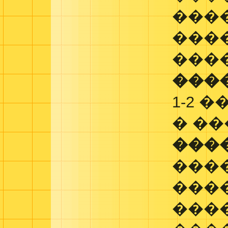
���
���
���
���
1-2 
� �
���
���
���
���