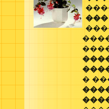
���
���
���
���
���
���
���
� ��
���
���