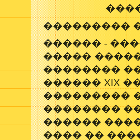
���
��������� 
������ - ��
����� �����
�������� �
������ XIX ��
��������� 
�������� ���
������ ����
���� �� ��