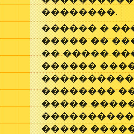
��������.
������ � ��
����� �� ��
�� ����� ��
������ ���
����������
�������� ��
����� ����
����������
����� ����