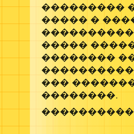
��������� 
����� � ��
���������� 
����� �����
�������� �
����������
��� ������
��������.
����������