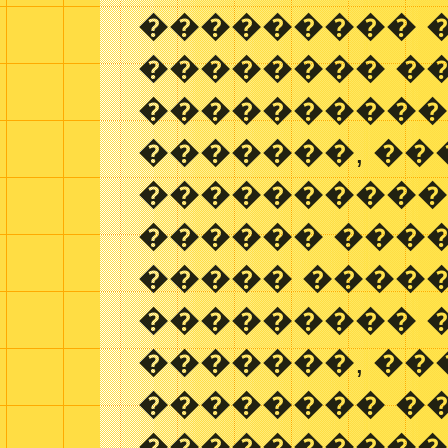
��������� 
�������� �
����������
�������, ��
����������
������ ����
����� ����
��������� 
�������, ��
�������� �
���������