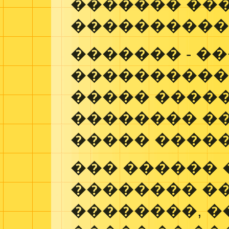
������� ��
����������
������� - �
����������
����� ����
�������� ��
����� �����
��� ������
�������� �
��������, �