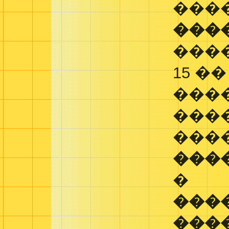
���
���
����
15 �
���
����
���
���
�
���
���