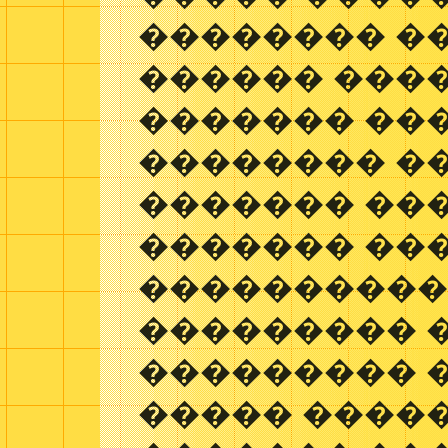
�������� �
������ ����
������� ���
�������� �
������� ���
������� ��
���������
��������� �
��������� 
����� ����