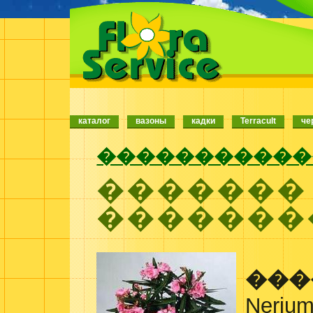
каталог
вазоны
кадки
Terracult
че
�����������
�������
�������
���
Nerium