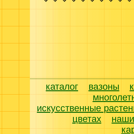
каталог
вазоны
многолет
искусственные растен
цветах
наши
ка