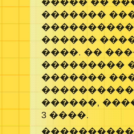
����� �� �
������� ��
�����������
������ ���
����. �� ��
��������� 
������� ��
����������
������, ���
3 ����.
����������