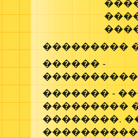
���
���
���
��������� 
������ -
����������
������� - �
��������� 
��������. �
���������