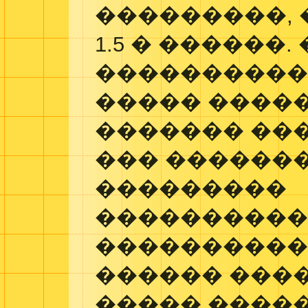
���������,
1.5 � ������
����������
����� ����
������� ��
��� �������
���������
���������
����������
������ ���
����� ����