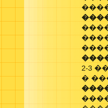
���
���
���
���
���
���
2-3 
� �
���
���