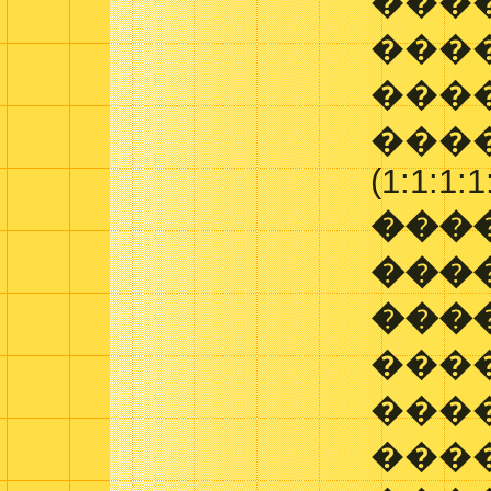
���
���
����
����
(1:1:1:1
���
���
���
���
���
���