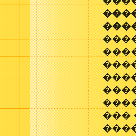
���
���
���
���
���
����
���
���
����
��� 
���