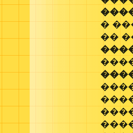
���
� �
�� 
���
���
���
���
���
���
���