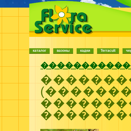
каталог
вазоны
кадки
Terracult
че
�����������
�������
(�������
�������
�������