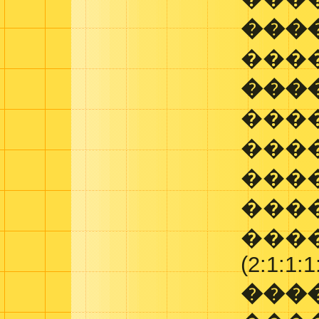
���
���
���
���
���
���
����
����
(2:1:1:1
���