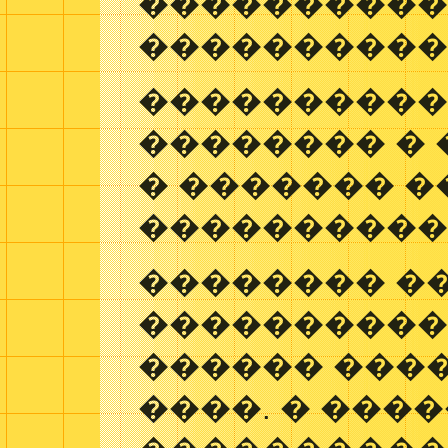
����������
����������
�����������
�������� �
� ������� 
���������� 
�������� �
���������� 
������ ���
����. � ���