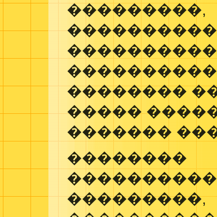
���������,
����������
����������
����������
�������� ��
����� ����
������� ��
��������
����������
���������,