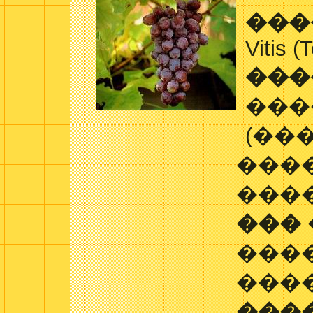
���
Vitis (
���
���
(��
���
���
���
���
���
���