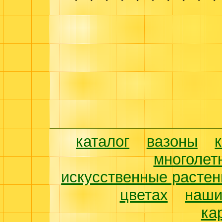
каталог
вазоны
многолет
искусственные растен
цветах
наши
ка