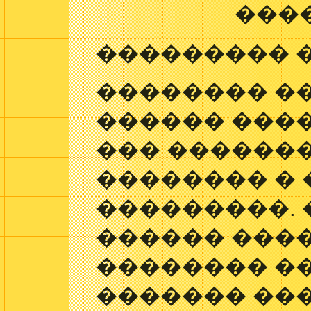
���
��������� 
�������� �
������ ����
��� ������
�������� �
���������.
������ ����
�������� �
������� ��