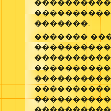
����������
����������
�������.
������� ���
���������
����������
����������
����������
����������
����������
����������