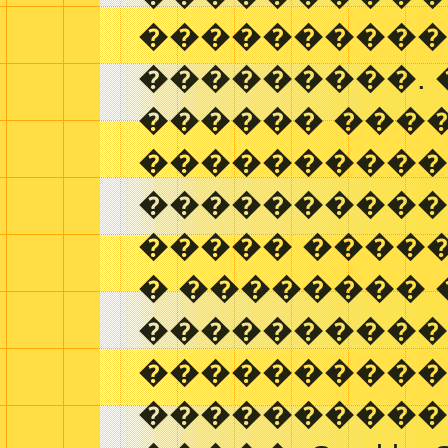
����������
���������.
������ ���
����������
����������
����� �����
� �������� 
���������
���������
����������