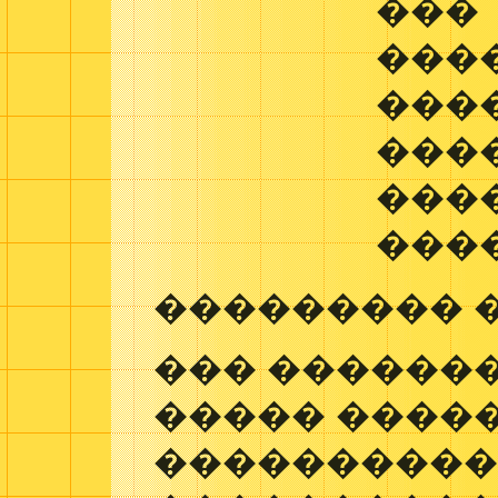
���
���
���
���
���
���
��������� 
��� �������
����� ����
���������