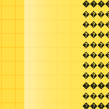
���
���
����
����
���
���
����
���
���
����
���