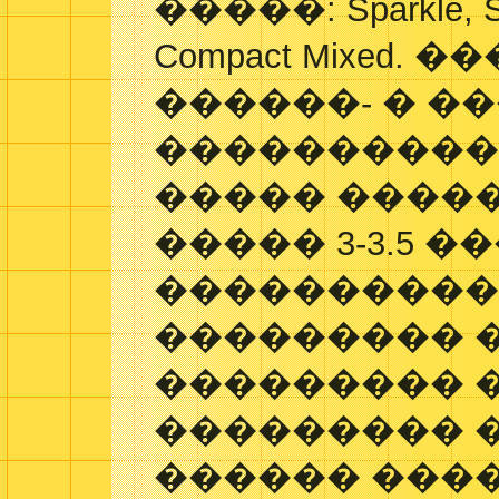
�����: Sparkle, Sp
Compact Mixed.
������- � �
����������
����� ����
����� 3-3.5 �
���������� 
��������� �
��������� 
��������� 
������ ����