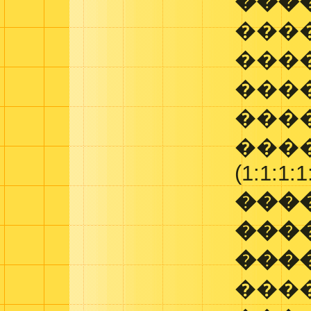
���
���
���
���
����
����
(1:1:1:1
���
���
���
���