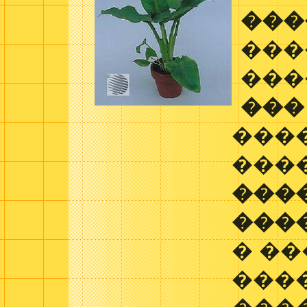
���
���
���
���
���
���
���
���
� ��
���