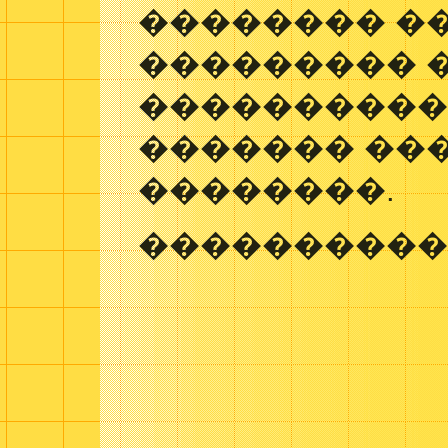
�������� ��
��������� 
����������
������� ��
��������.
����������