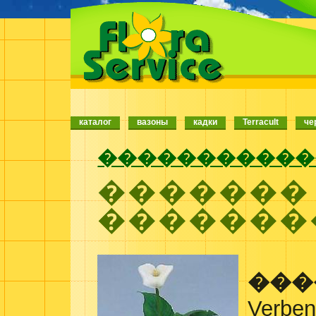
каталог
вазоны
кадки
Terracult
че
�����������
�������
�������
���
Verben