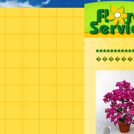
����������
������