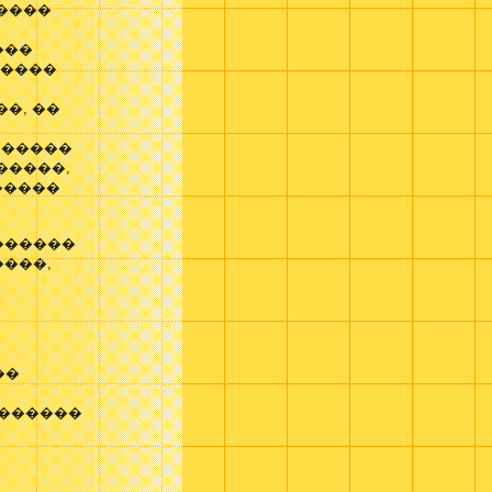
�����
���
�����
�, ��
� �����
�����,
�����
������
����,
��
 ������