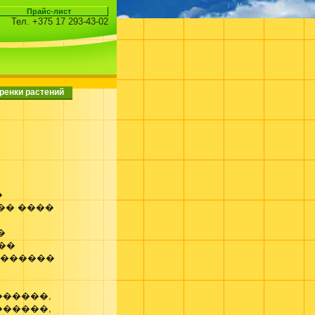
Тел. +375 17 293-43-02
ренки растений
�
 �� ����
�
���
�������
������,
������,