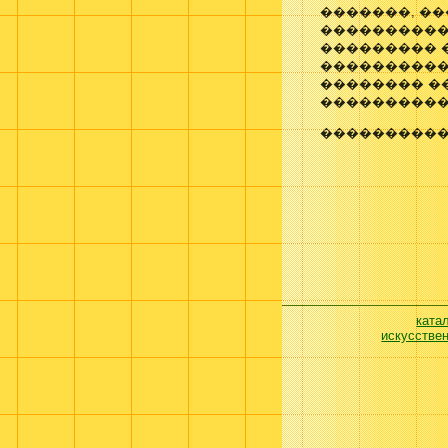
�������, ��
����������
��������� �
����������
�������� ��
����������
����������
ката
искусстве