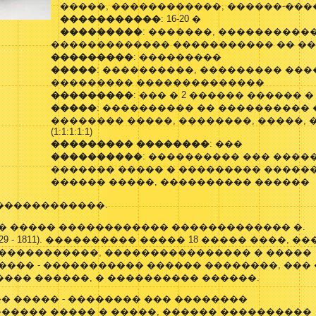
�����, ������������, ������-��
�����������
: 16-20 �
���������
: �������, ����������
������������� ����������� �� �
���������
: ���������
�����
: ����������, ��������� ����
��������� ��������������
���������
: ��� � 2 ������ ������ 
�����
: ���������� �� ���������� 
�������� �����, ��������, �����, 
(1:1:1:1:1)
��������� ��������
: ���
����������
: ���������� ��� ����
������� ����� � ��������� �����
������ �����, ���������� ������
������������.
 � ����� ������������ ������������� �.
29 - 1811). ���������� ����� 18 ����� ����, ��
 �����������, ���������������� � �����
���� - ����������� ������ ��������, ���
��� ������, � ���������� ������.
� ����� - �������� ��� ��������
����� ����� � �����, ������ ����������