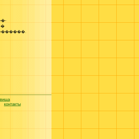
�-
��
�������.
евища
контакты