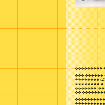
��������� 
��� ������
�������� (17
�������� �
�������. ��
�� ��������
����������
����������