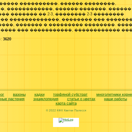
����� ����������. ������ ��������,
�, ������������, ������-�������. ������
�� ������� �� 2-3, �������� 2-3 ��������
�� �������������, �������� ��� �������
���, ������� � ��������� ��������. ���
���� ��� �����������, ������������ ��
:
3620
лог
вазоны
кадки
торфяной субстрат
многолетники корн
нные растения
энциклопедия
статьи о цветах
наши работы
карта сайта
© 2022 КФХ Кветки Палесся