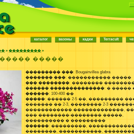
каталог
вазоны
кадки
Terracult
че
��
»
���������
»
����� �����
��������� ���
: Bougainvillea glabra
������� ���
: ����������� �����
��� ��������
: �������� �������
������ ��������������
: � �����
������
: 100-400 ��
�����
: ������ 2-5 ��, ��������� ��
������� �� 2-3, �������� 2-3 �����
������������ �������������, �
��� ��������-�������� �����,
���������� � ���������
������
: ���������, �����������
��������, �����������, �������