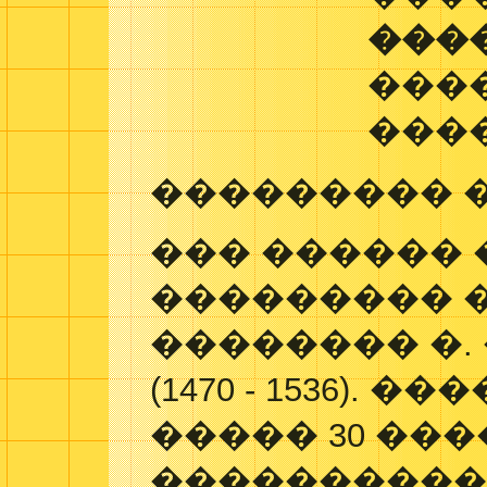
���
���
���
��������� 
��� ������ 
��������� 
�������� �.
(1470 - 1536). 
����� 30 ��
����������