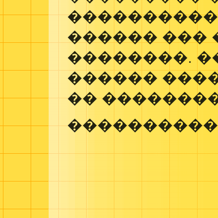
����������
������ ��� 
��������. �
������ ����
�� �������
����������