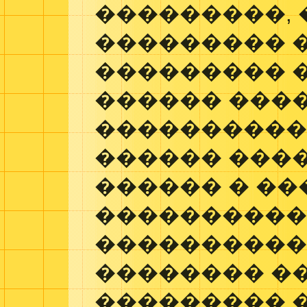
���������, 
��������� 
��������� �
������ ���
����������
������ ���
������ � �
����������
����������
�������� �
��������� 