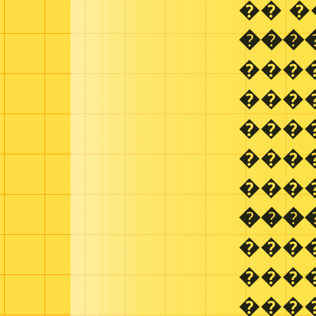
�� 
���
���
���
���
���
���
���
���
���
���