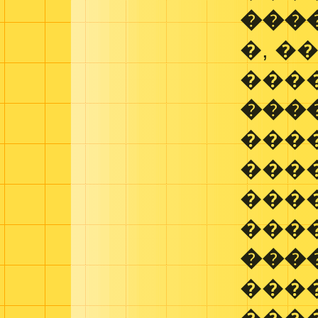
���
�, �
���
���
���
���
���
���
���
����