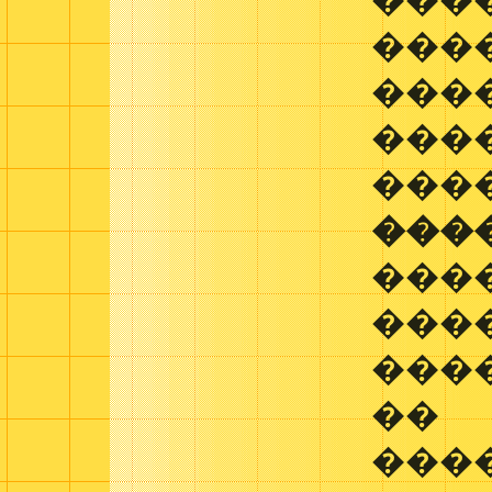
���
���
���
���
���
���
���
���
���
��
���