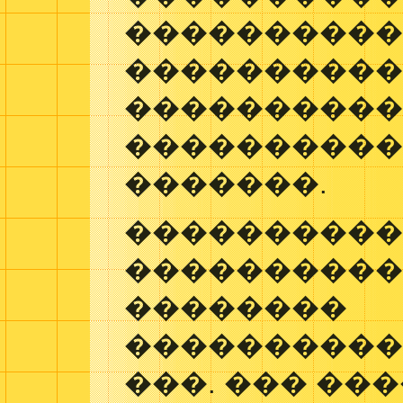
����������
����������
����������
����������
�������.
���������
�����������
��������
���������
���. ��� ��