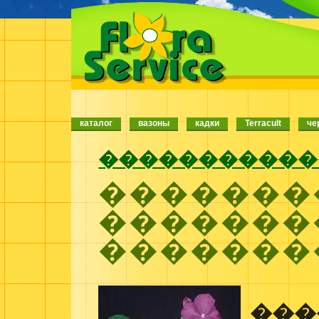
каталог
вазоны
кадки
Terracult
че
�����������
�������
�������
�������
���