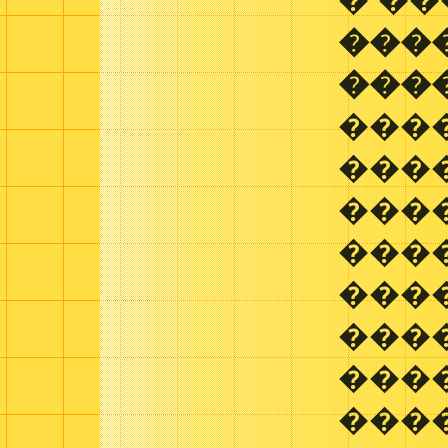
� ��
���
���
���
���
���
���
���
���
���
���