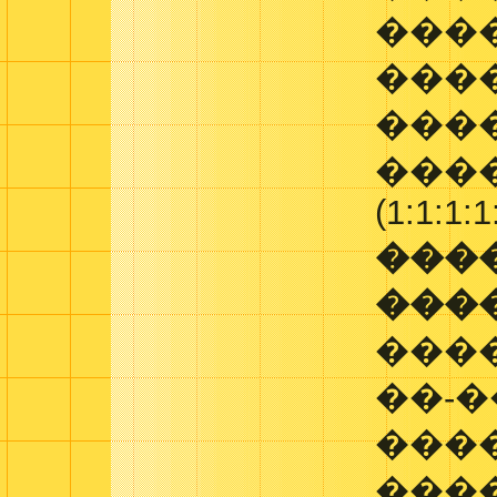
����
����
���
���
(1:1:1:1
���
���
���
��-�
���
���