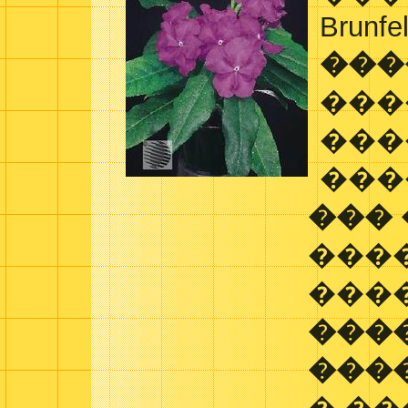
Brunfel
���
���
���
���
���
���
���
���
���