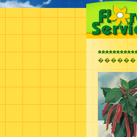
����������
������