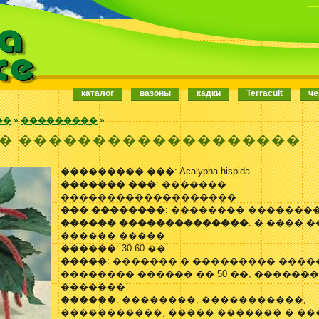
каталог
вазоны
кадки
Terracult
че
��
»
���������
»
� �������������������
��������� ���
: Acalypha hispida
������� ���
: �������
�������������������
��� ��������
: �������� �������
������ ��������������
: � ���� �
������ �����
������
: 30-60 ��
�����
: ������� � ��������� ���
�������� ������ �� 50 ��, �������
�������
������
: ��������, �����������,
�����������, �����-������� � �