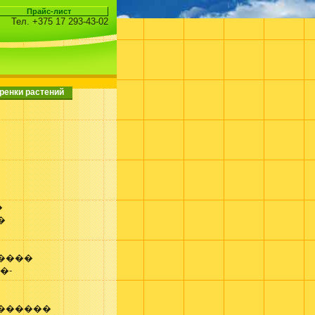
Тел. +375 17 293-43-02
ренки растений
�
�
�����
�-
�������