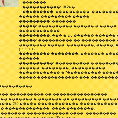
�������
�����������
: 18-24 �
���������
: ����������, �������
������ ��������� �����
���������
: �������
�����
: ���������� ������ � �����
������������
���������
: ��� � 2-3 ������ ������
�����
: ���������� �� ���������� 
�������� �����, ��������, �����, 
(1:1:1:1:1)
��������� ��������
: ������� ���
������
����������
: ���������� � ������
������, ��������, ����������;
������������ � "���������� �����"
����� ������������ ��� �������
����������.
��� ���������� �� ����������������
�� ������� � ������� �� ��������� ����
��� 250 ����� ������������ �����������
� �������������, ���� ��������,
������ � ���-��������� ����, ���������,
� �������� � ����� XIX ����.