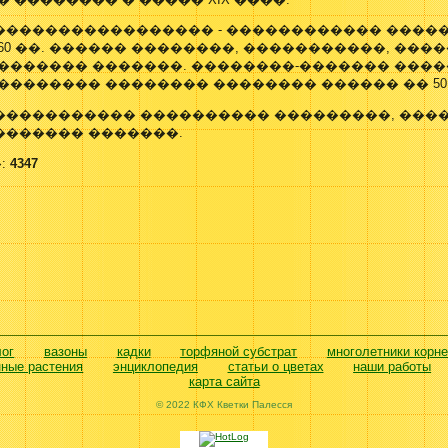
����������������� - ������������ �����
60 ��. ������ ��������, �����������, ����
�������� �������. ��������-������� ���
�������� �������� �������� ������ �� 50 
����������� ���������� ���������, ���
������� �������.
:
4347
лог
вазоны
кадки
торфяной субстрат
многолетники корн
нные растения
энциклопедия
статьи о цветах
наши работы
карта сайта
© 2022 КФХ Кветки Палесся