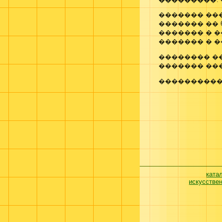
������� ��
������� �� 
������� � 
������� � �
�������� �
������� ��
����������
ката
искусстве