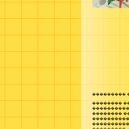
��������� 
�������� �
����������
�������� ��
����������
����������
���������. 