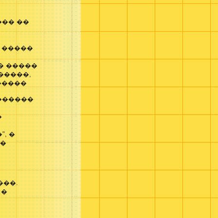
��� ��
, �����
 � �����
�����,
�����
������
�
, �
��
���.
 �