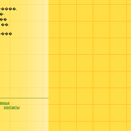
����,
�-
���
��.
����
евища
контакты