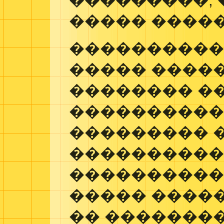
���������, 
����� �����
����������
����� ����
�������� �
���������
��������� 
����������
����������
����� ����
�� ��������