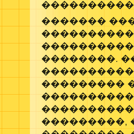
����������
������� ��
����������
���������
��������. 
����������
��������� 
���������
����������
���������,