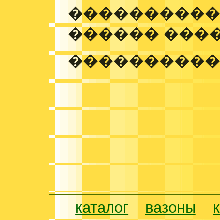
����������
������ ����
����������
каталог
вазоны