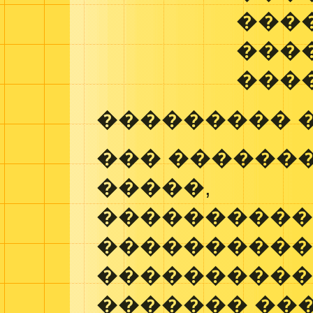
���
���
���
��������� 
��� �������
�����,
����������
����������
����������
������� ���