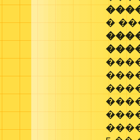
���
� ��
���
���
���
���
����
���
���
����