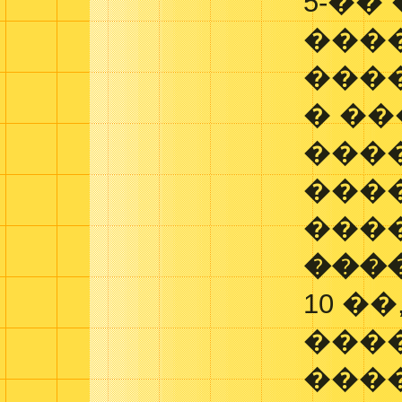
5-��
���
���
� ��
���
���
���
���
10 �
���
���