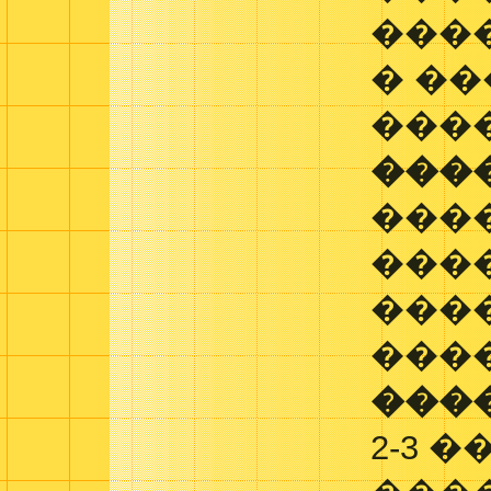
���
� �
���
���
���
����
���
���
���
2-3 