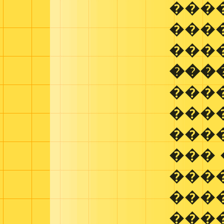
���
���
���
���
���
���
����
���
����
���
���