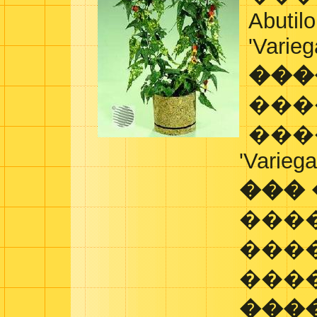
Abutil
'Varie
���
���
���
'Varieg
���
���
���
���
���