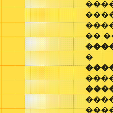
���
���
���
�� 
���
�
���
���
���
���
���