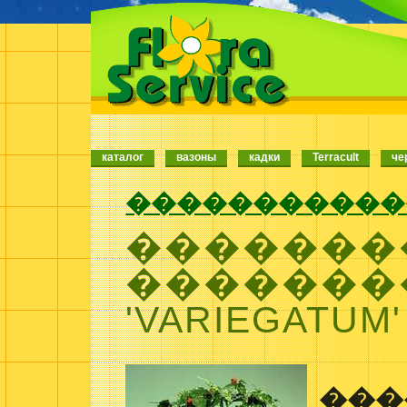
каталог
вазоны
кадки
Terracult
че
�����������
�������
�������
'VARIEGATUM'
���