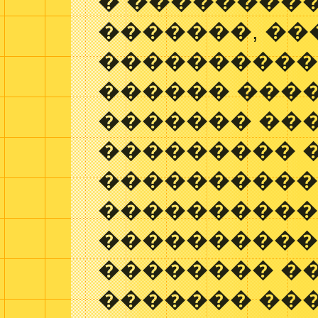
� ��������
�������, ��
����������
������ ���
������� ��
��������� 
����������
����������
����������
�������� ��
������� ��