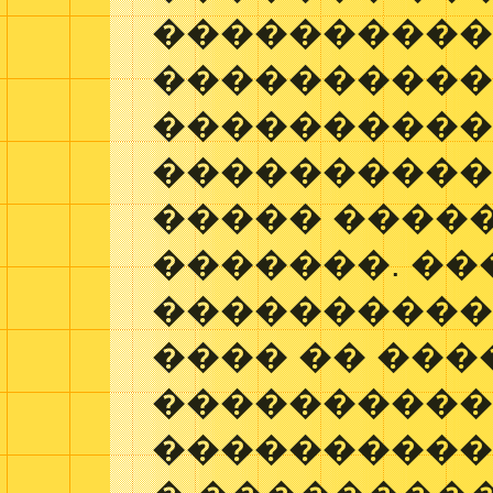
�����������
���������
����������
����������
����� ����
�������. �
������������� 
���� �� ��
�����������
����������