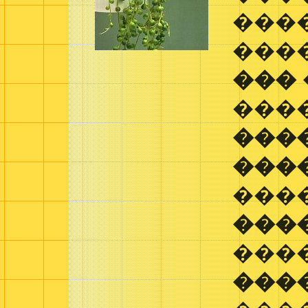
���
���
���
���
���
���
���
���
����
���