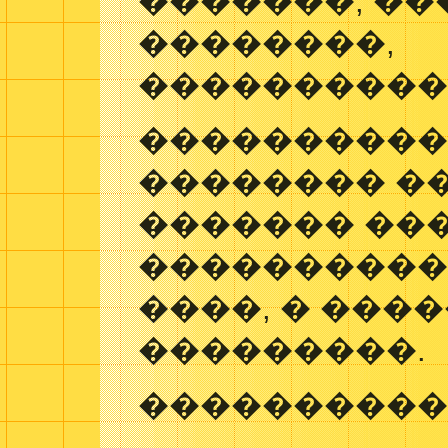
�������, �
��������,
�����������
����������
�������� �
������� ��
����������
����, � ���
���������.
����������