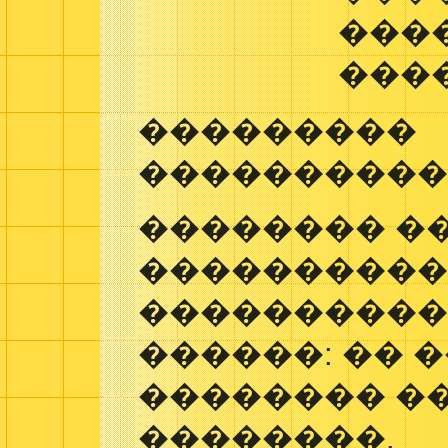
���
���
���������
����������
�������� �
����������
���������� �
������: �� 
�������� ��
��������.