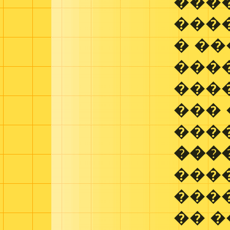
���
����
� ��
���
���
���
���
���
���
���
�� 