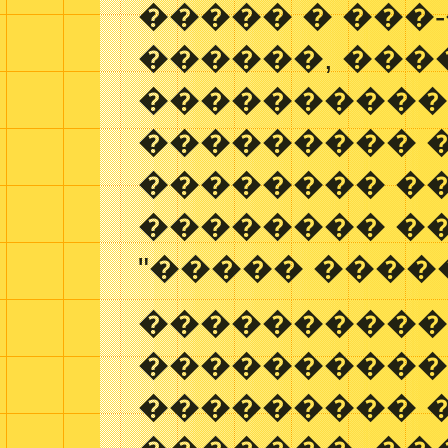
����� � ���
������, ���
����������
��������� 
�������� �
�������� �
"����� �����
���������� 
����������
��������� �