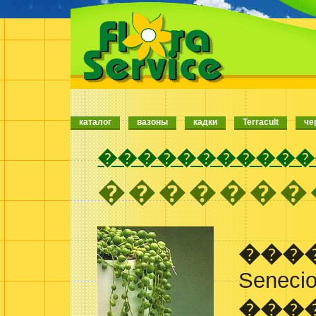
каталог
вазоны
кадки
Terracult
че
�����������
�������
���
Senecio
���