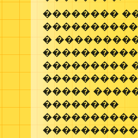
�������� ��
����������
� ���������
����������
��������� 
����������
����� �����
��������
���������
����������