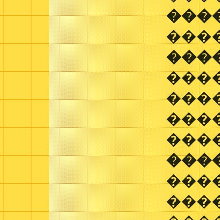
���
���
���
���
����
���
���
���
���
���