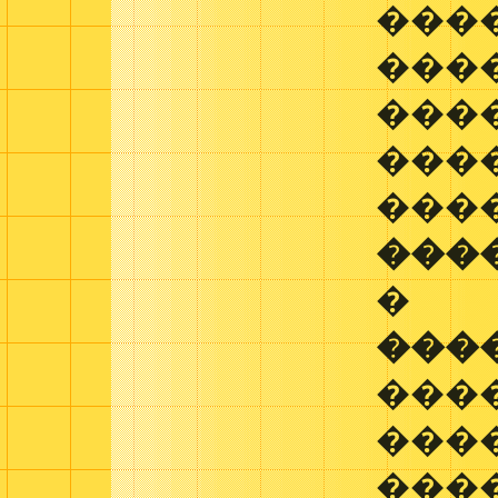
���
����
���
���
���
���
�
���
���
���
���