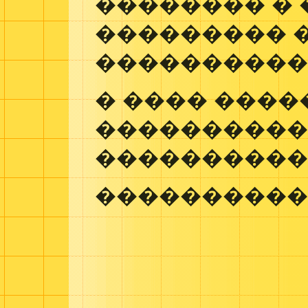
�������� �
��������� 
����������
� ���� ����
����������
����������
����������