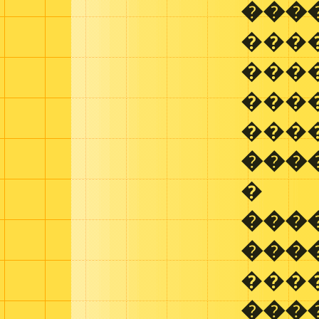
���
����
���
����
���
���
�
���
���
���
���