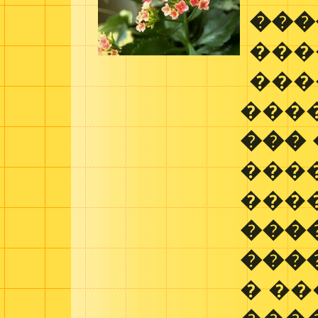
���
���
���
���
���
���
���
���
���
� ��