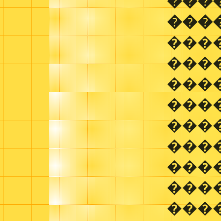
���
���
���
���
���
���
���
����
����
���
���