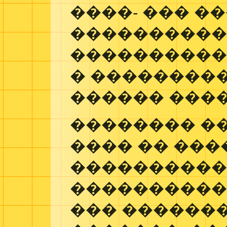
����- ��� �
����������
����������
� ��������
������ ���
�������� ��
���� �� ���
���������
����������
��� ������