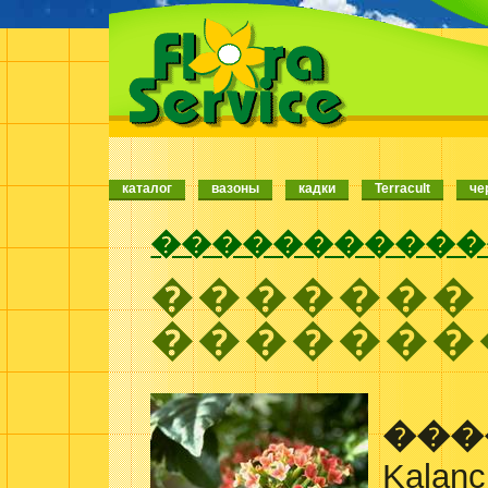
каталог
вазоны
кадки
Terracult
че
�����������
�������
�������
���
Kalanc