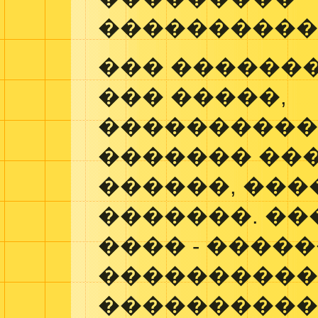
����������
��� �������
��� �����,
����������
������� ���
������, ���
�������. �
���� - ����
����������
�����������