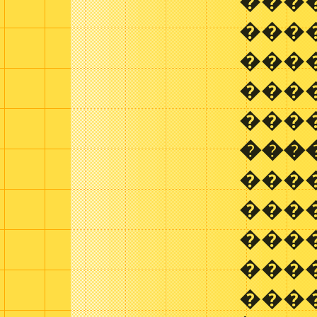
���
���
����
���
���
���
���
���
���
����
����