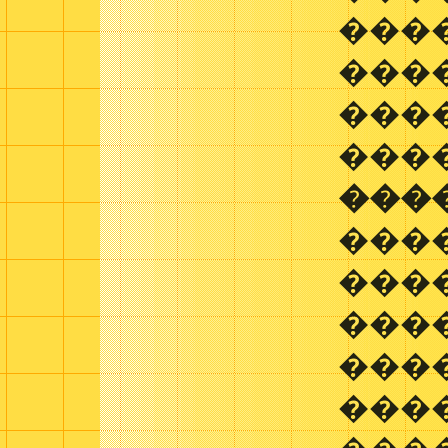
����
���
���
���
���
���
���
���
����
���