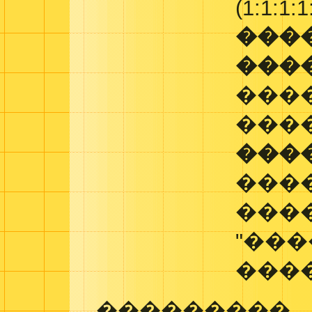
(1:1:1:1
���
���
���
���
���
���
���
"��
���
���������