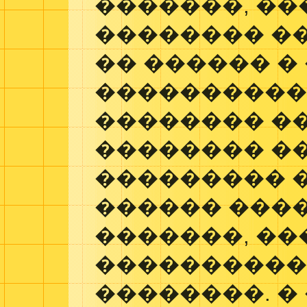
�������, ��
�������� ��
�� ������ �
����������,
�������� �
�������� �
��������� 
������ ���
�������, ��
���������
��������. �