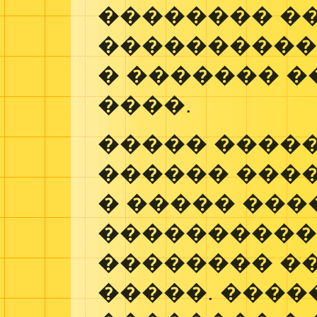
�������� �
����������
� ������� �
����.
����� ����
������ ����
� ����� ���
����������
�������� ��
�����. ����