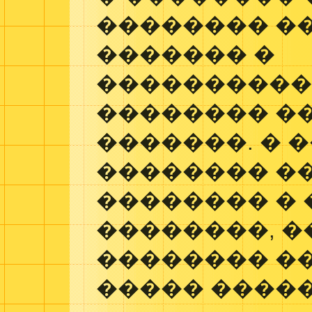
�������� �
������� �
���������
�������� �
�������. � 
�������� �
�������� � 
��������, 
�������� �
����� �����