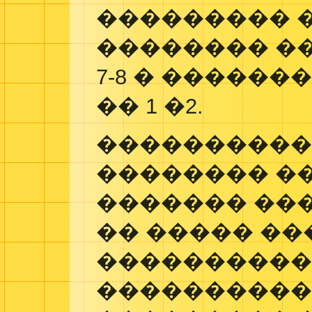
��������� �
�������� �
7-8 � �����
�� 1 �2.
����������
�������� ��
������� ��
�� ����� ��
���������� 
����������