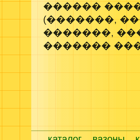
������ ���
(�������, �
�������, ��
������� ���
каталог
вазоны