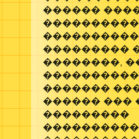
������ ���
����������
����������
��������� 
��������, �
����������
������� ��
������ ��� 
���������
����������