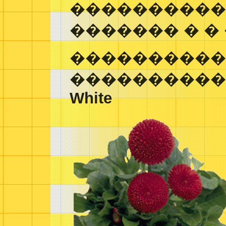
����������,
������� � �
���������� 
����������
White