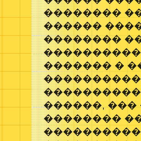
�������� �
������ ����
�������� �
����������
������� � 
����������
����������
������, ���
�������� �
����������