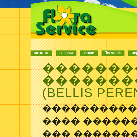
каталог
вазоны
кадки
Terracult
че
�������
���������
(
BELLIS PERE
����������
���� �����
��� �������