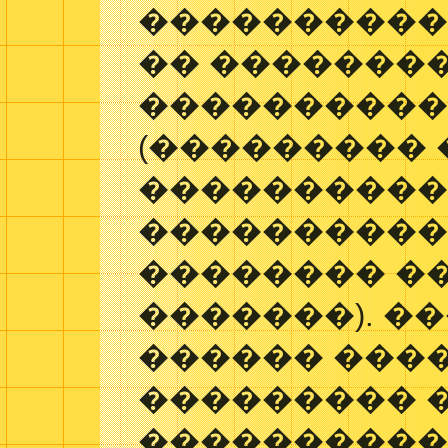
����������
�� �������
����������
(��������� 
����������
����������
�������� �
�������). �
������ ���
��������� 
����������