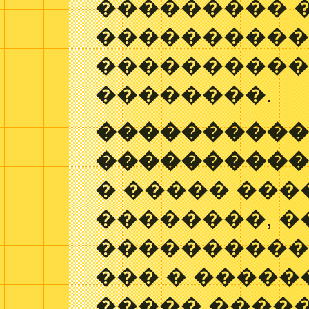
��������� 
����������
����������
��������.
����������
����������
� ����� ��
��������, �
����������
��� � ������
����� �����