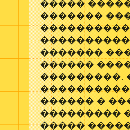
����� ����
������� ��
����������
����������
������� ���
������ ����
���������.
����������
������ � ��
��������� �
����� ����