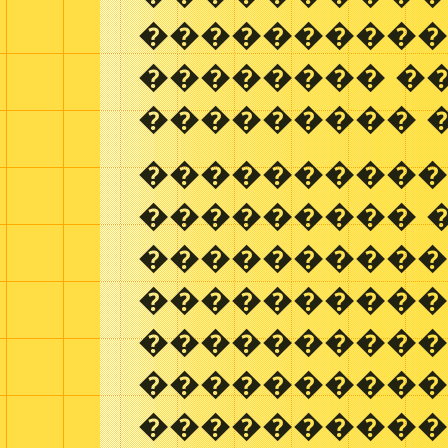
����������,
�������� �
��������� �
����������
��������� 
����������
����������
����������
����������
����������