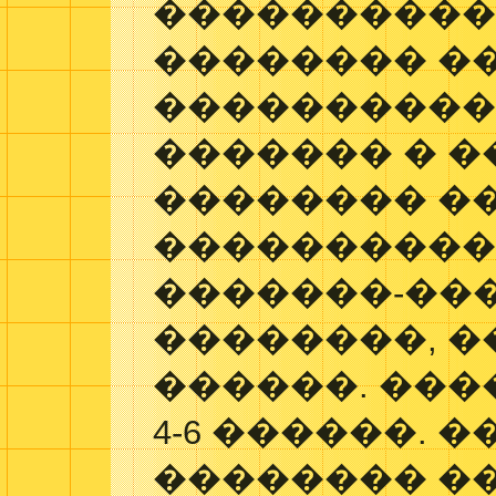
����������
�������� �
����������
������� � �
�������� �
����������
�������-��
��������, �
������. ���
4-6 ������. 
�������� �