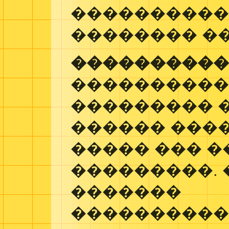
����������
�������� �
����������
����������
��������� �
������ ���
����� ��� 
���������.
�������
����������