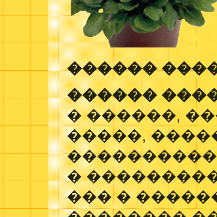
������ ���
������ ���
� ������, �
�����, ����
�����������
� ��������
��� � �����