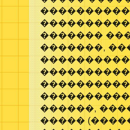
����������
����������
������� ��
�������, ��
����������
����������
�����������
����������
������, ���
����� (�����