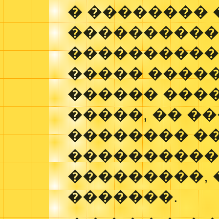
� ��������
���������
�����������
����� ����
������ ���
�����, �� �
�������� �
����������
���������,
�������.