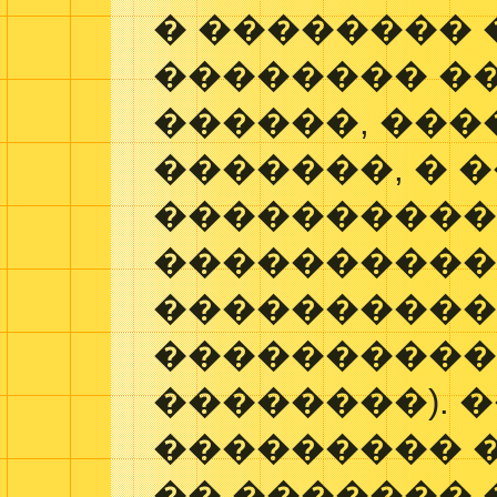
� ��������
�������� �
������, ��
�������, � ��
�����������
���������
����������
���������
��������). 
��������� �
�� ������� 