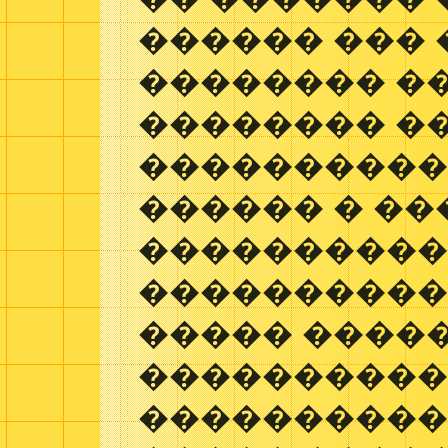
������ ��� 
�������� �
�������� ��
���������
������ � ��
����������
����������
����� ����
���������� 
����������