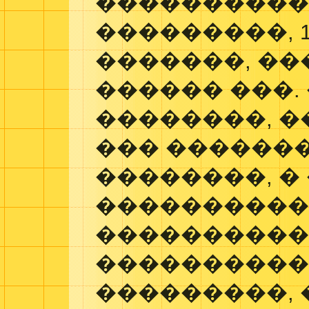
����������,
���������, 15
�������, ��
������ ���.
��������, �
��� �������, 
��������, �
����������
����������
����������
���������, 