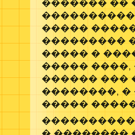
������� �� 
����������
����� ����
��������� 
����� � ���
����� ����,
������ ���
��������, �
����� �����
����������
� ��������