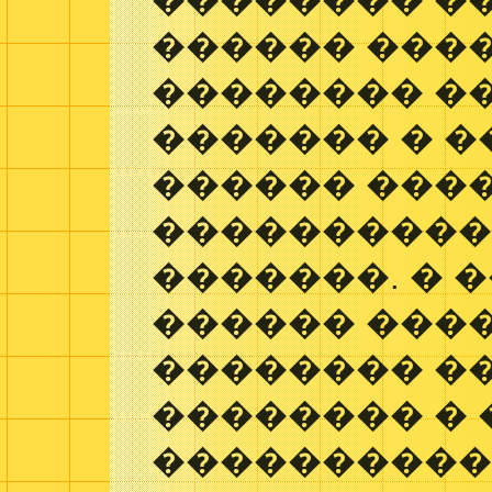
�������� �
������ ����
�������� ��
������� � 
������ ���
����������
�������. � 
������ ���
�������� �
�������� �
����������