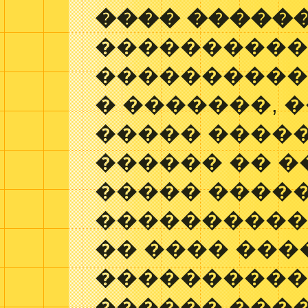
���� ������
����������
����������
� �������, 
����� �����
������ �� �
����� ����
���������� 
�� ���� ��
����������
������ ����