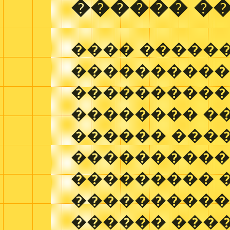
������ ��
���� �����
���������� 
����������
�������� �
������ ���
����������
��������� 
����������
������ �����