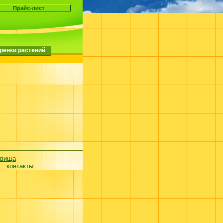
ренки растений
евища
контакты