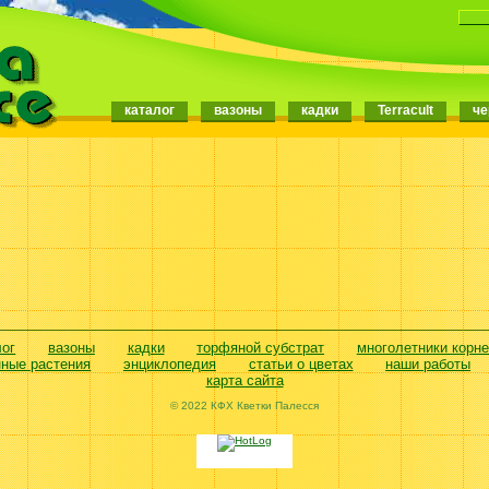
каталог
вазоны
кадки
Terracult
че
лог
вазоны
кадки
торфяной субстрат
многолетники корн
нные растения
энциклопедия
статьи о цветах
наши работы
карта сайта
© 2022 КФХ Кветки Палесся