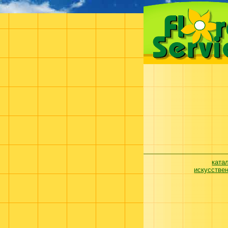
ката
искусстве