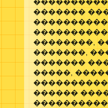
���������� 
������� ��
���������
���������
��������, 
�������, ��
������� ��
�����, ����
����������,
������ ���
����������