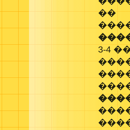
���
��
���
���
3-4 
���
���
���
���
���
���