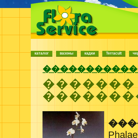
каталог
вазоны
кадки
Terracult
че
�����������
�������
�������
���
Phalae