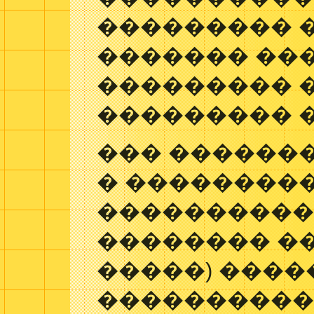
��������� 
������� ���
��������� �
��������� 
��� ������
� ��������
����������
�������� �� 
�����) ����
����������