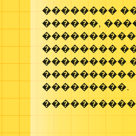
�������� �
������, ���
���������� 
�������� �
��������� �
����������
���������.
����������