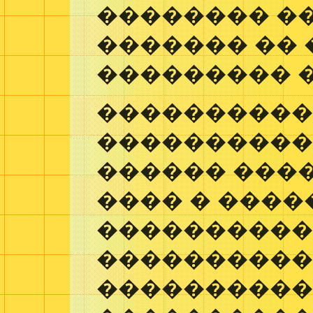
�������� �
������� �� 
��������� 
����������
����������
������ ����
���� � ����
����������
���������
����������