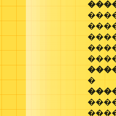
���
�����
����
���
����
���
���
�
���
���
���