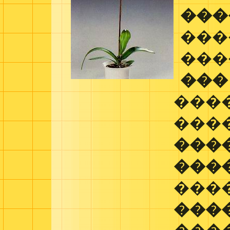
���
���
���
���
���
���
���
���
���
���