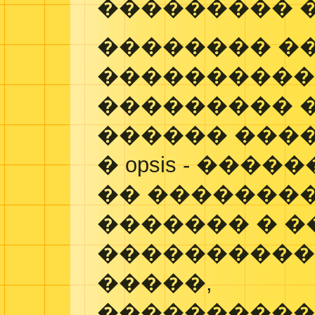
��������� 
�������� �
����������
��������� ���
������ ����
� opsis - ���
�� �������
������� � �
���������� 
�����,
����������