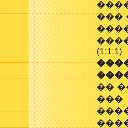
���
��� 
���
���
(1:1:1)
���
���
�� 
���
���
���