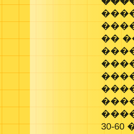
���
���
���
�� �
���
���
���
����
���
���
30-60