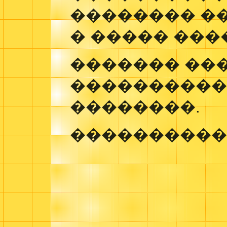
�������� �
� ����� ���
������� ��
����������
��������.
����������