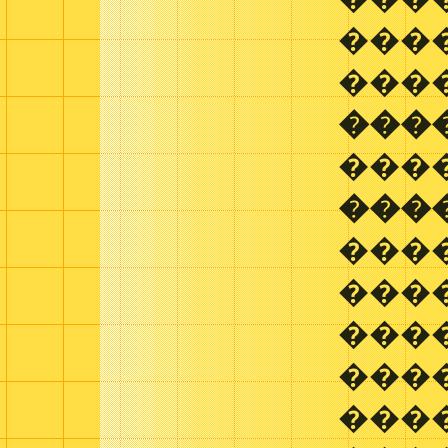
���
���
���
���
���
���
����
���
����
���