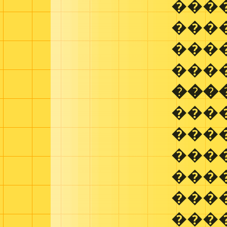
���
���
���
���
���
����
���
���
����
���
���