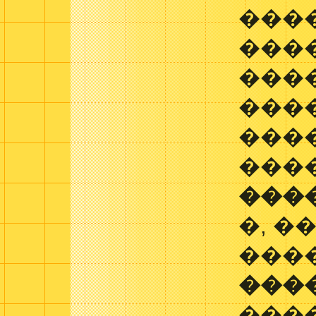
����
���
���
���
���
���
���
�, �
�����
���
���