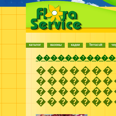
каталог
вазоны
кадки
Terracult
че
�����������
�������
�������
�������
�������