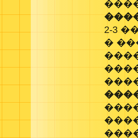
���
���
2-3 
� ��
���
���
���
���
���
���
���