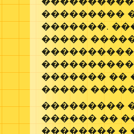
���������
��������� 
�������. ��
����� ����
���������
����������
������� ��
����� �����
��������� 
������ �� �
�������� �