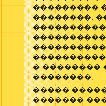
��������� 
��������. �
���������
���������
����������
����������
� ��������
��������.
����� ����
������� ��