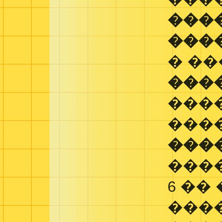
���
���
� ��
���
����
���
���
����
6 ��
����