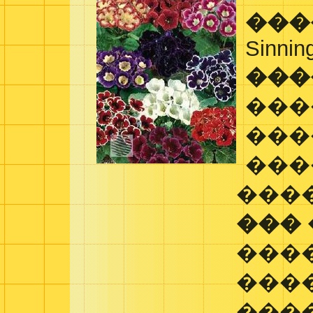
���
Sinnin
���
���
���
���
���
���
���
���
���