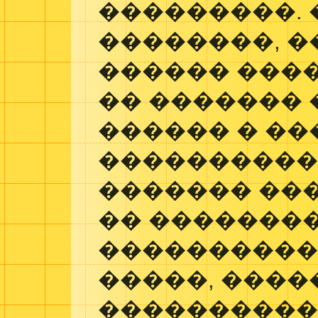
���������. 
��������, �
������ ����
�� ������� 
������ � ��
����������
������� ���
�� ��������
�����������
�����, ����
����������