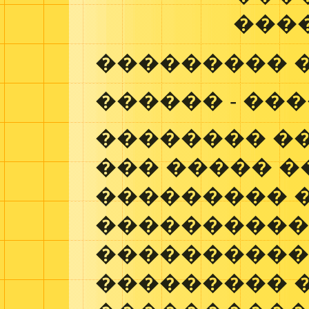
���
��������� 
������ - ��
�������� ��
��� ����� �
��������� 
����������
���������
��������� 