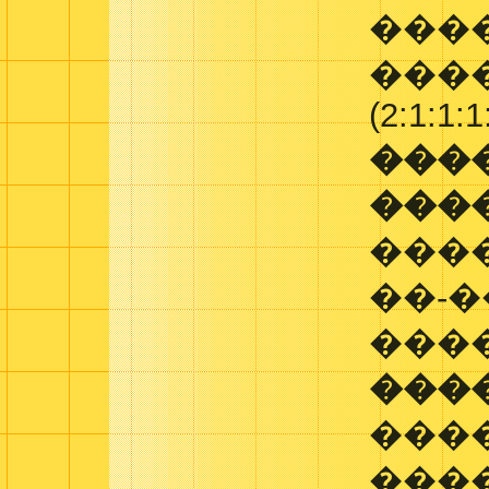
����
����
(2:1:1:1
���
���
���
��-�
���
���
���
���