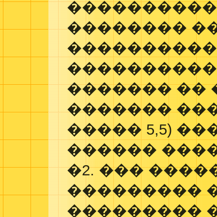
����������
�������� �
����������
����������
������� �� 
������� ���
����� 5,5) �
������ ������
�2. ��� ���
��������� �
��������� 