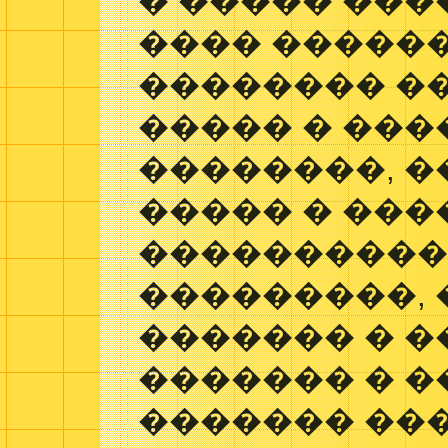
� ����� ���
���� �����
�������� �
����� � ��
��������, �
����� � ���
����������,
���������, 
������� � �
������� � �
������� ��