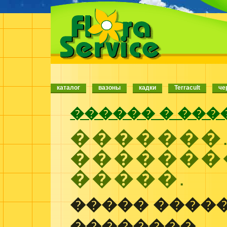
каталог
вазоны
кадки
Terracult
че
������ � ���
�������
�������
�����.
����� ����
��������