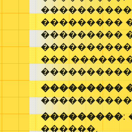
���������
��������� 
��������� 
����������
��� ������
����������
��������� 
����������
���������
:
������.