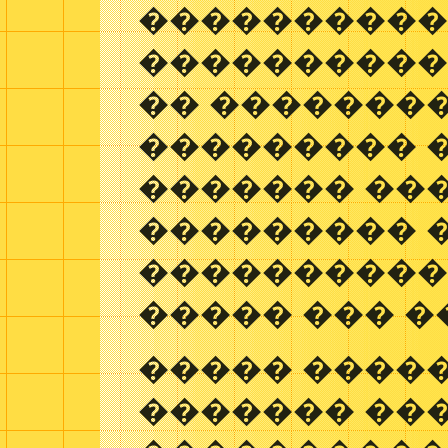
�����������
����������
�� ��������
��������� �
������� ��
��������� 
����������
����� ��� �
����� ����
������� ��