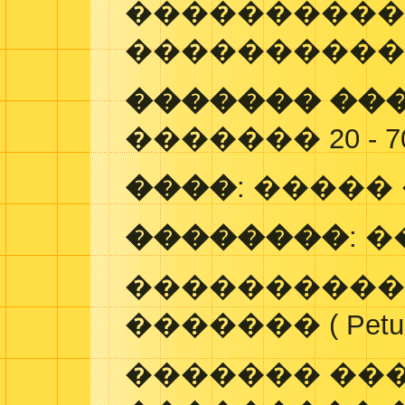
���������
�����������
������� ��
������� 20 - 7
����
: �����
��������
: 
����������
������� ( Petunia
������� ��