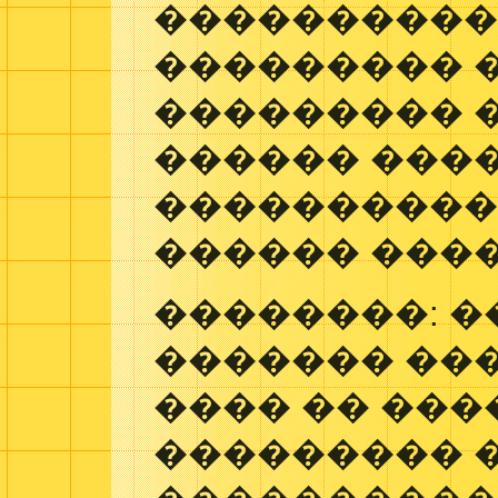
����������
��������� 
��������� 
������ ����
����������
������ ���
��������: �
������� ��
���� �� ����
��������� 