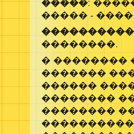
�����
: ����
����� - ���
���������
��������.
� ��������
������� ��
������ ����
�������� ��
�������� �
����������