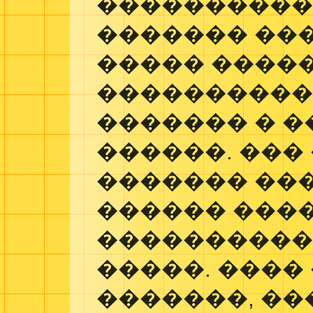
����������
������� ��
����� �����
����������
������� � 
������. ���
������� ���
������ ���
����������
�����. ����
�������, �