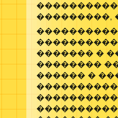
����������
���������, 
���������
���������
������� � 
�������� �
������ � ��
���������
����������
����������