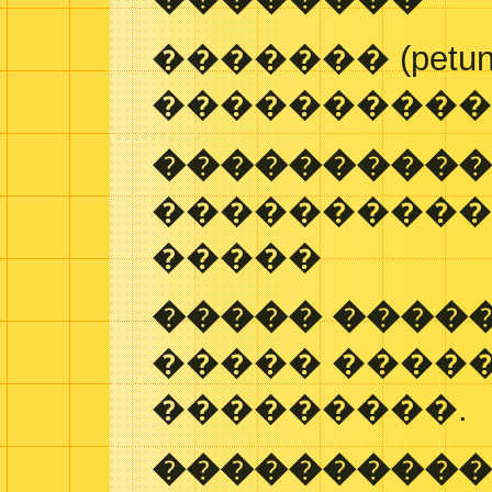
������� (petu
����������
���������
�����������
�����
����� ����
����� �����
���������.
���������