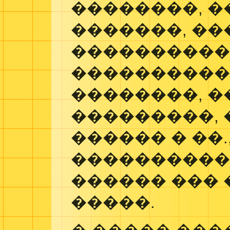
��������, �
�������, ��
���������
����������
��������, �
���������, 
������ � ��.
�����������
������ ���
�����.