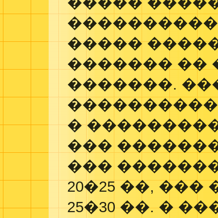
����� �����
����������
����� ����
������� �� 
�������. ��
����������
� ��������
��� ��������
��� ������
20�25 ��, ��
25�30 ��. � 