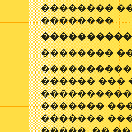
�������� �
��������
����������
�������� �
����������
������ ���
����������
������� ���
������� ��
�����, �� �