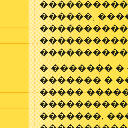
����������
������, ���
���������
����������
����������
� ������� �
������� � 
����� ����
����������
�������, ��