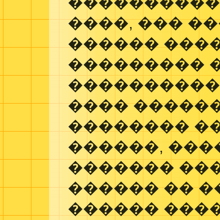
����������
����, ��� �
������ ���
��������� 
����������
���� �����
�������� �
������, ���
������� ���
������ �� �
������ ���