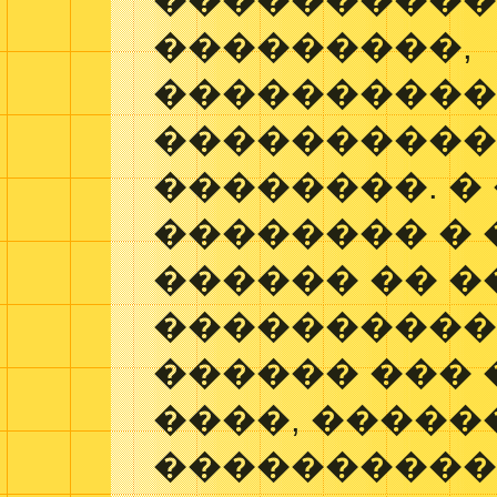
���������
���������,
����������
����������
��������. �
�������� �
������ �� �
����������
������ ��� 
����, �����
�����������