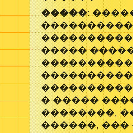
�����
: ���
����������
���������� 
����� �����
���������
�����������
����������
� ����� ���
��������, �
������, ���