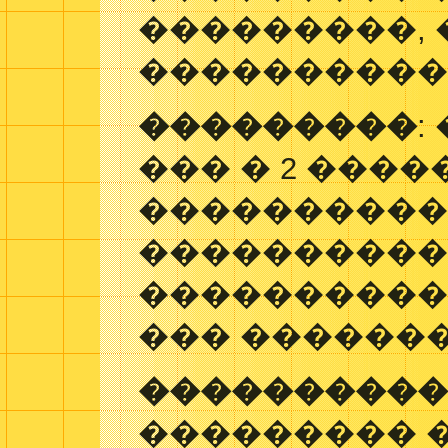
���������, 
���������� � 
���������
:
��� � 2 ����
����������
���������
�����������
��� ������
����������
��������� 