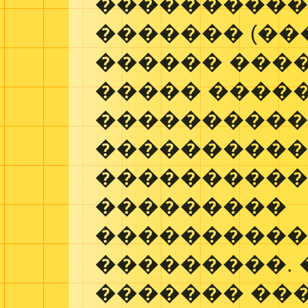
����������
������� (��
������ ���
����� ����
����������
���������
����������
���������
���������
���������. 
������� ��