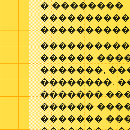
� ��������
����������
����������
����������
������ ����
�������, ��
��������. 
������� ��
������ ���
������� ���