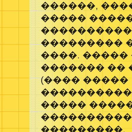
������, ���
����� ����
����������
��������� 
����. �����
������� ��
(���� �����
�����������
����� ����
����������
���������.