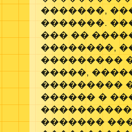
�������, ��
�������. ��
��� �� ����
��������, �
��������� 
�����, ����
��������� 
������ � ��
����������
������� ��