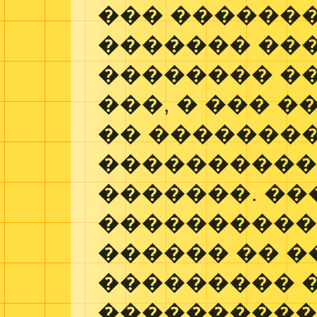
��� ������
������� ��
�������� ��
���, � ��� 
�� ��������
����������
�������. ��
����������
������ �� 
��������� 
���������