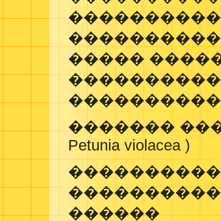
����������
���������� 
����� �����
���������
����������
������� ���
Petunia violacea )
����������
����������
������