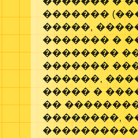
������� � 
������� (��
�����, ���
������� � ��
�������� �
������� ���
������, ���
����� � ���
�� ��������
��������, �
�����������