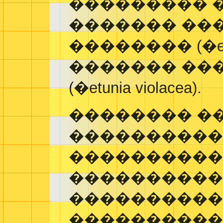
��������� 
������� ��
�������� (�etunia
������� ��
(�etunia violacea).
�������� �
����������
����������
����������
����������
������������