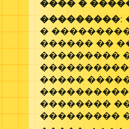
���� � ���
���������
:
� ���������
������ �� 
��������� 
����������
����� �����
�����������
�������� �
��������� 