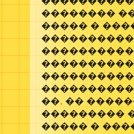
����������.
�������� �
����� � ��
����������
����������
���������
����������:
����������,
��. �� ����
��������� 
����� � ��