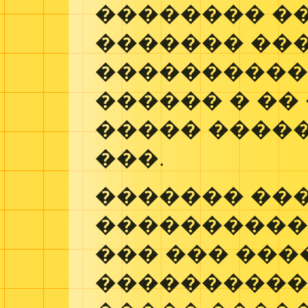
�������� �
������� ��
���������� 
������ � ��
����� �����
���.
������� ��
����������
��� ��� ���
����������