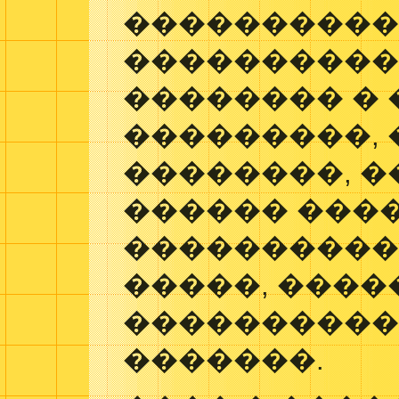
����������
����������
�������� � 
���������,
��������, �
������ ���
����������
�����, ����
����������,
�������.