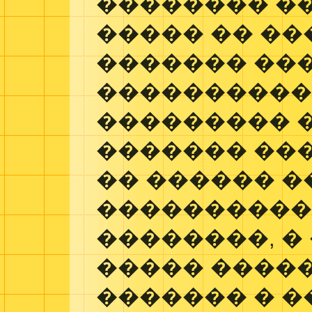
�������� �
����� �� �
������� ��
�����������
��������� 
������� ��
�� ������ �
����������
��������, �
����� �����
������� � �