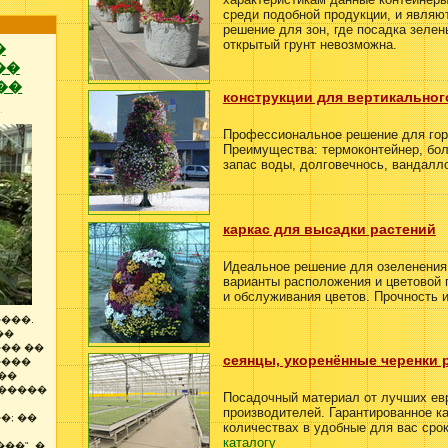
среди подобной продукции, и являю
решение для зон, где посадка зеле
открытый грунт невозможна.
�
��
��
конструкции для вертикальног
)
Профессиональное решение для гор
Преимущества: термоконтейнер, бол
запас воды, долговечнось, вандалл
каркас для высадки растений
Идеальное решение для озеленения
варианты расположения и цветовой 
и обслуживания цветов. Прочность и
���.
��
�� ��
сеянцы, укоренённые черенки 
����
��
������
Посадочный материал от лучших ев
производителей. Гарантированное к
�; ��
количествах в удобные для вас срок
каталогу
��", �