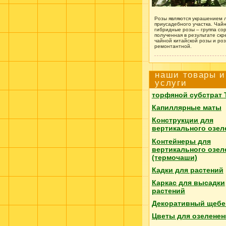
Розы являются украшением 
приусадебного участка. Чайн
гибридные розы – группа сор
полученная в результате ск
чайной китайской розы и ро
ремонтантной.
наши товары и
услуги
торфяной субстрат
Капиллярные маты
Конструкции для
вертикального озел
Контейнеры для
вертикального озел
(термочаши)
Кадки для растений
Каркас для высадки
растений
Декоративный щебе
Цветы для озеленен