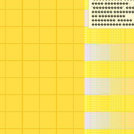
���� �������� -
"����������". ��
������� ������
�� ���������
��������. �����
���������� ����� 1