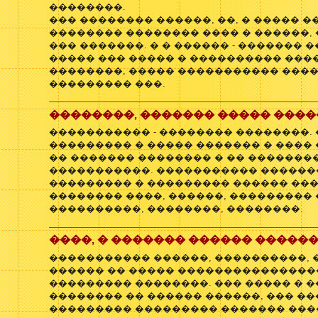
��������.
��� �������� ������, ��, � ����� �
�������� �������� ���� � ������,
��� �������. � � ������ - ������� 
����� ��� ����� � ���������� ����
��������, ����� ����������� ���
��������� ���.
��������, ������� ����� ���
����������� - �������� ��������. 
��������� � ����� ������� � ����
�� ������� �������� � �� �������
�����������. ����������� ������
��������� � ��������� ������ ���
�������� ����, ������, ��������� 
����������, ��������, ��������.
����, � ������� ������ �����
����������� ������, ����������,
������ �� ����� ��������������
��������� ��������. ��� ����� � 
�������� �� ������ ������, ��� ��
��������� ��������� ������� ���