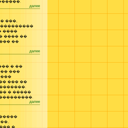
������.
далее
� ���,
, ���������
� ����
� ���� ��
��� ��
далее
�� � ��
�� ���
����
�� ��� ��
�������.
�� � �����
����������.
далее
������
��,
��� �