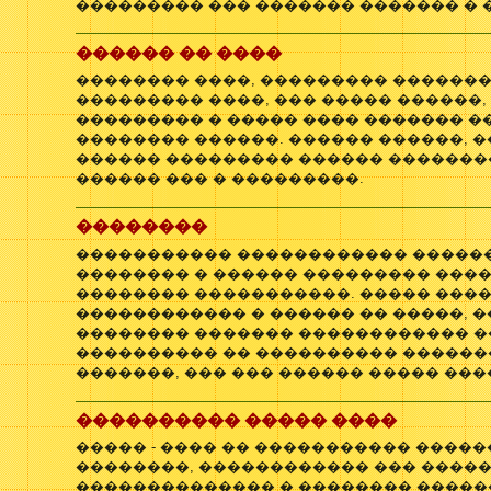
��������� ��� ������� ������� � 
������ �� ����
�������� ����, ��������� �������
��������� ����, ��� ����� ������
��������� � ����� ���� ������� �
�������� ������. ������ ������, �
������ ��������� ������ �������
������ ��� � ���������.
��������
����������� ������������ ������
�������� � ������ ��������� ����
�������� �����������. ����� ���
������������ � ������ �� �����, �
�������� ������� ������������ �
���������� �� ���������� ������
�������, ��� ��� ������ ����� ��
���������� ����� ����
����� - ���� �� ����������� ����
��������, ������������ ��� �����
�������������� � �������� �����