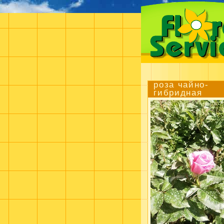
роза чайно-
гибридная