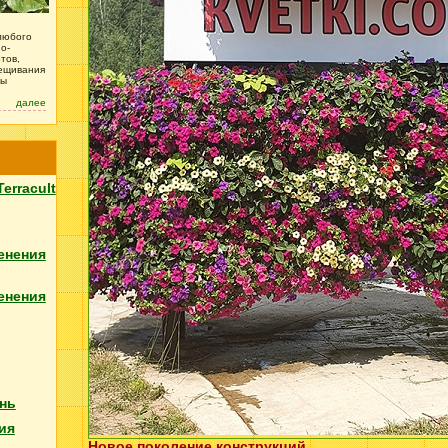
любого
о-
тов,
рещивания
зы
далее
Terracult
енения
енения
нь
ия
Новое поколение конструкций