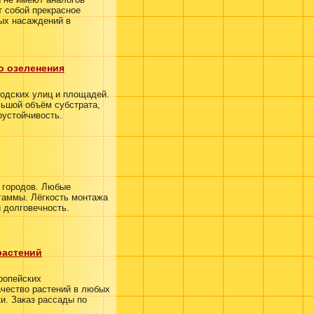
т собой прекрасное
ных насаждений в
о озеленения
одских улиц и площадей.
ьшой объём субстрата,
оустойчивость.
 городов. Любые
гаммы. Лёгкость монтажа
 долговечность.
растений
ропейских
ачество растений в любых
и. Заказ рассады по