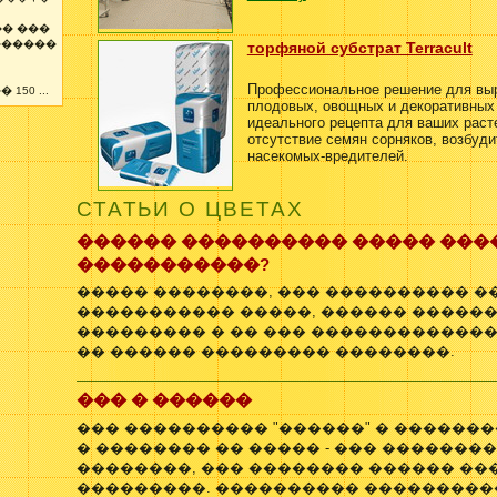
�� ���
������
торфяной субстрат Terracult
Профессиональное решение для вы
50 ...
плодовых, овощных и декоративных 
идеального рецепта для ваших раст
отсутствие семян сорняков, возбуди
насекомых-вредителей.
СТАТЬИ О ЦВЕТАХ
������ ���������� ����� ���
�����������?
����� ��������, ��� ���������� �
����������� �����, ������ ������
��������� � �� ��� ������������� 
�� ������ ��������� ��������.
��� � ������
��� ���������� "������" � ������
� �������� �� ����� - ��� �������
��������, ��� �������� ������ ��
���������. ���������� ���������