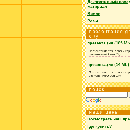
Декоративный поса
материал
Виола
Розы
презентация g
city
презентация (185 Mb
Презентация технологии гор
озеленения Green City.
презентация (14 Mb)
Презентация технологии гор
озеленения Green City.
поиск
наши цены
Посмотреть наш пра
Где купить?