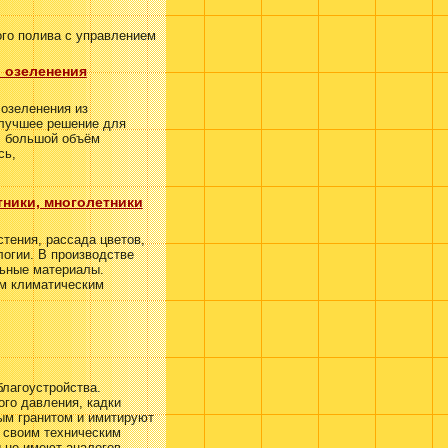
го полива с управлением
 озеленения
озеленения из
 лучшее решение для
, большой объём
сь,
тники, многолетники
стения,
рассада цветов
,
огии. В производстве
ьные материалы.
им климатическим
благоустройства.
го давления, кадки
ым гранитом и имитируют
о своим техническим
 не имеют аналогов