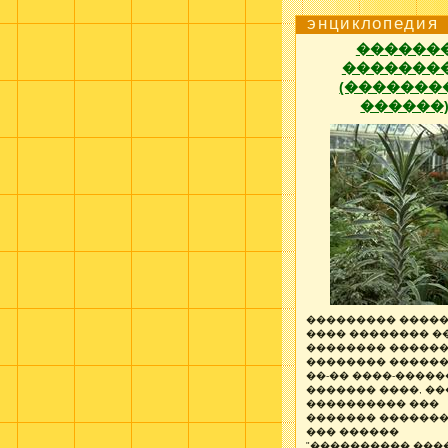
энциклопедия
������
�������
(�������
������
��������� �����
���� �������� �
�������� ������
�������� �����
��-�� ����-�����
������� ����, �
���������� ���
������� �������
��� ������
"���������� ����