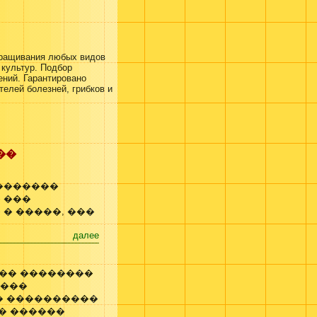
ращивания любых видов
культур. Подбор
ений. Гарантировано
телей болезней, грибков и
��
�������
 ���
� �����, ���
далее
��� ��������
����
� ����������
� ������