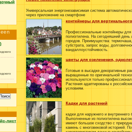
дочный
Универсальная энергонезависимая система автоматическо
через приложение на смартфоне
контейнеры для вертикального
reen
Профессиональные контейнеры для 
полиэтилена. На сегодняшний день
городов. Преимущества: термочаша
)
субстрата, запрос воды, долговечно
вандаллоустойчивость.
одского
цветы для озеленения, одноле
Готовые в высадке декоративные ра
одского
выращенные по оригинальной технол
используются только профессионал
Растения адаптированы к российск
условиям.
Кадки для растений
кадки для наружнего и внутреннего 
Выполненные из полиэтилена высоко
йс-лист
имеют большое сходство с природн
камень с многовековой историей. П
характеристикам данные контейнеры