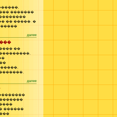
������,
 ��� �������
���������
� �� �����. �
������
далее
����
���� ��
 ���������,
��
��
�����,
�������,
далее
�
 ��������
��������
�����
� ������
���