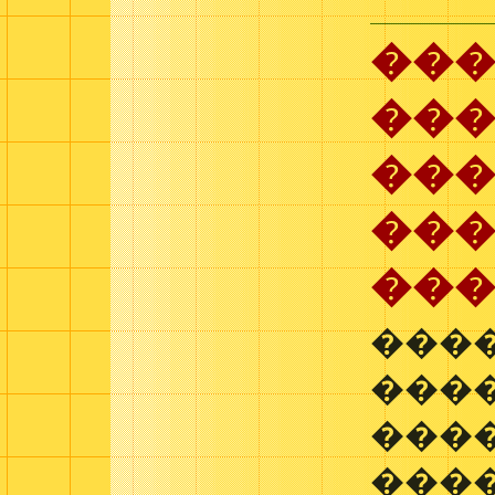
��
��
��
��
���
���
���
���
���