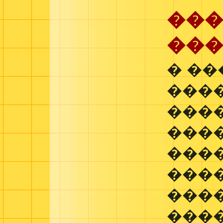
��
��
� ��
����
���
���
���
���
���
����