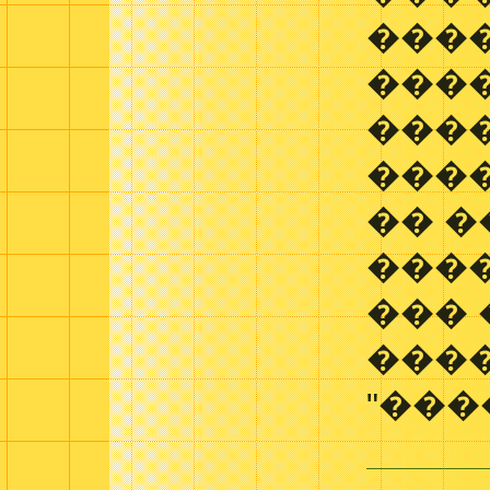
����
���
���
���
�� �
����
���
���
"���