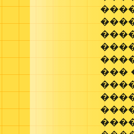
����
����
���
���
���
���
���
���
���
���