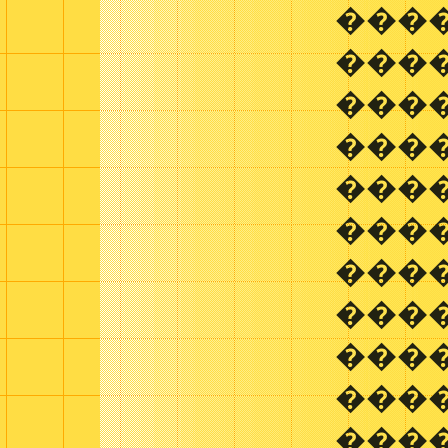
����
���
���
���
���
���
����
���
���
���
���