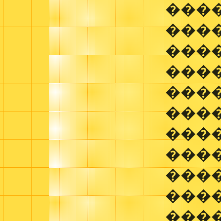
����
���
���
����
���
���
����
����
���
���
���