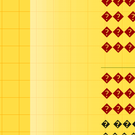
���
�� 
��
��
���
���
��
� ��