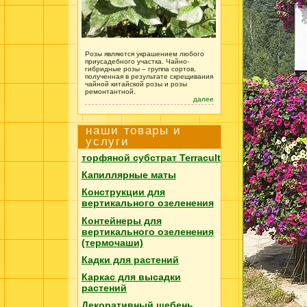
Розы являются украшением любого
приусадебного участка. Чайно-
гибридные розы – группа сортов,
полученная в результате скрещивания
чайной китайской розы и розы
ремонтантной.
далее
наши товары и
услуги
торфяной субстрат
Terracult
Капиллярные маты
Конструкции для
вертикального озеленения
Контейнеры для
вертикального озеленения
(термочаши)
Кадки для растений
Каркас для высадки
растений
Декоративный щебень