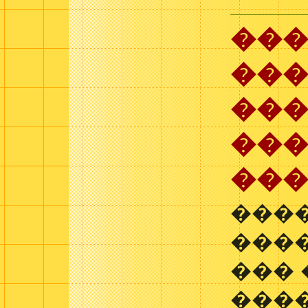
��
����
��
��
���
���
����
��� 
���