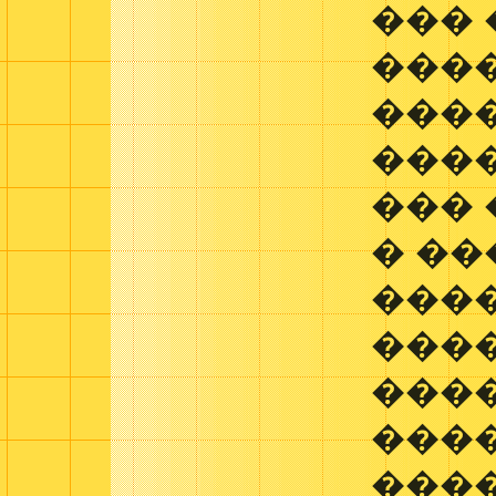
��� 
���
���
���
���
� ��
���
���
���
���
���