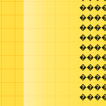
���
���
����
���
���
���
���
���
���
���