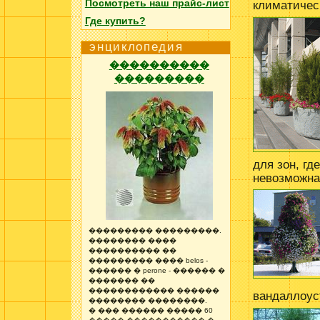
Посмотреть наш прайс-лист
климатичес
Где купить?
энциклопедия
����������
���������
для зон, гд
невозможна
��������� ���������.
�������� ����
���������� ��
��������� ���� belos -
������ � perone - ������ �
������� ��
������������ ������
вандаллоус
�������� ��������.
� ��� ������ ����� 60