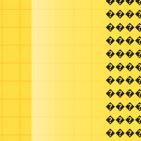
����
����
����
����
����
���
���
����
���
����
���