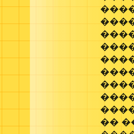
���
���
���
���
���
���
����
���
���
�� 