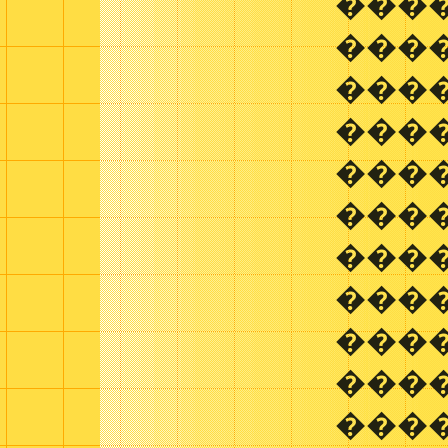
����
���
���
���
����
����
���
����
���
���
���