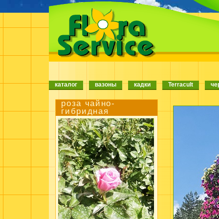
каталог
вазоны
кадки
Terracult
че
роза чайно-
гибридная