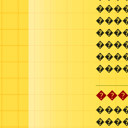
���
����
���
���
���
����
���
����
����