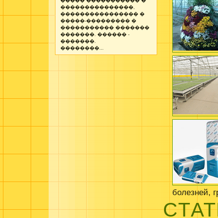
����� ����������� �
���������������,
���������������� �
�����-��������� �
����������� �������
�������. ������ -
�������.
��������...
болезней, 
СТАТ