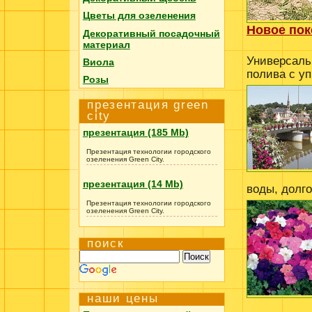
Цветы для озеленения
Новое пок
Декоративный посадочный
материал
Универсаль
Виола
полива с у
Розы
презентация green
city
презентация (185 Mb)
Презентация технологии городского
озеленения Green City.
презентация (14 Mb)
воды, долг
Презентация технологии городского
озеленения Green City.
поиск
наши цены