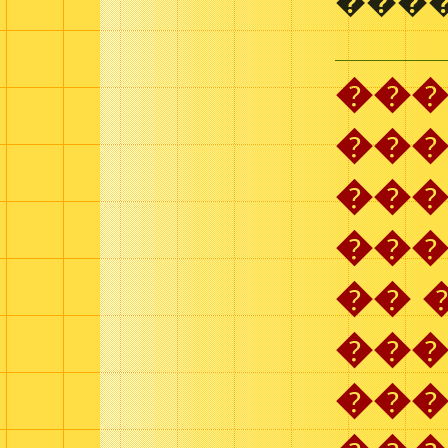
���
���
���
��
���
�� 
���
��