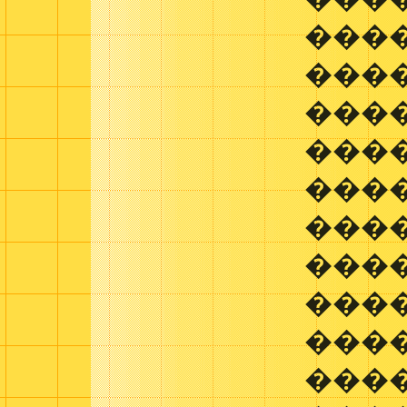
����
���
����
���
����
���
���
����
���
���