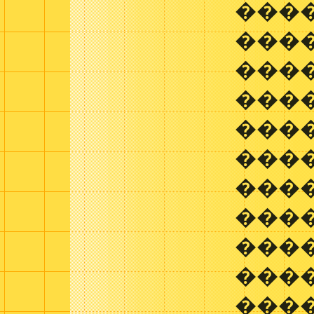
���
����
���
���
���
����
���
���
����
���
���