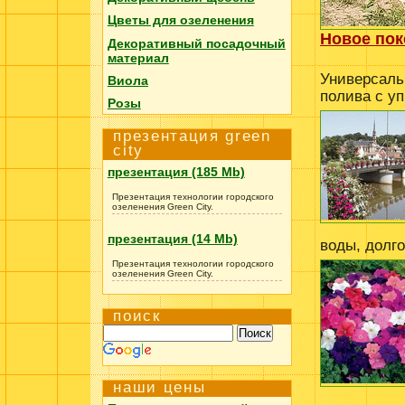
Цветы для озеленения
Новое пок
Декоративный посадочный
материал
Универсаль
Виола
полива с у
Розы
презентация green
city
презентация (185 Mb)
Презентация технологии городского
озеленения Green City.
презентация (14 Mb)
воды, долг
Презентация технологии городского
озеленения Green City.
поиск
наши цены