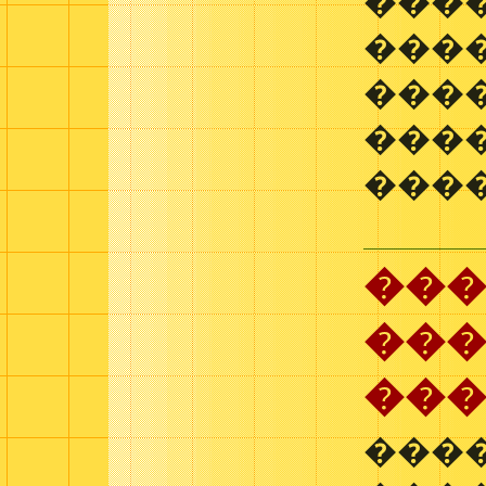
���
���
���
���
���
��
���
��
���