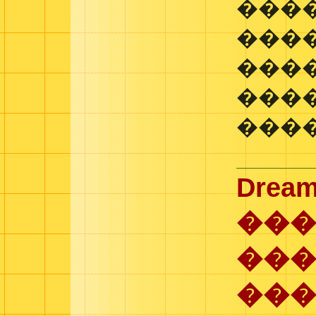
����
����
����
����
����
Dream
���
���
���